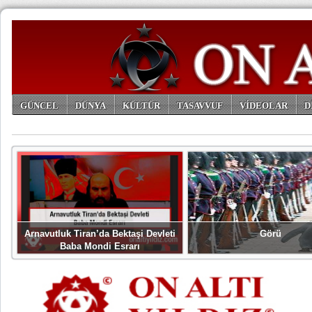
GÜNCEL
DÜNYA
KÜLTÜR
TASAVVUF
VİDEOLAR
D
ARŞİV
Arnavutluk Tiran’da Bektaşi Devleti
Görü
Baba Mondi Esrarı