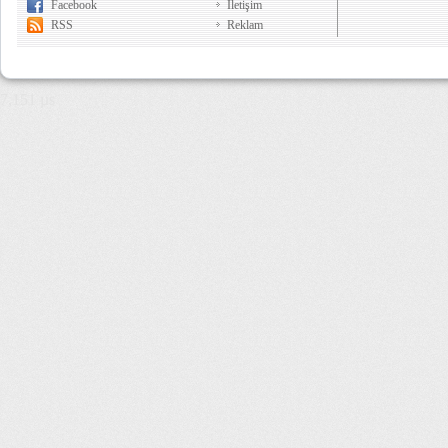
Facebook
İletişim
RSS
Reklam
7,151 µs