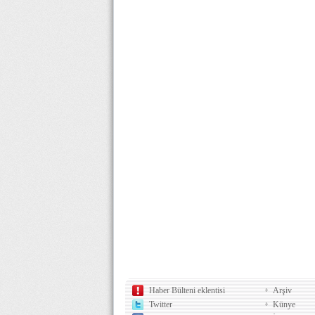
Haber Bülteni eklentisi
Arşiv
Twitter
Künye