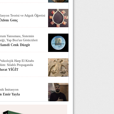
lasyon Teorisi ve Adguk Öğretisi
 Özlem Genç
tum Yansıması, Sistemin
iği, Yap Boz'un Görücüleri
 Hamdi Cenk Düzgit
Psikolojik Harp El Kitabı
lüm: Silahlı Propaganda
Murat YİĞİT
ik İmitasyon
n Emir Yayla