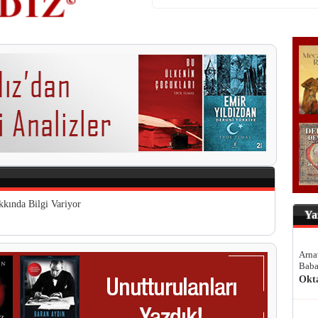
kkında Bilgi Variyor
Ya
Arna
Baba
Okt