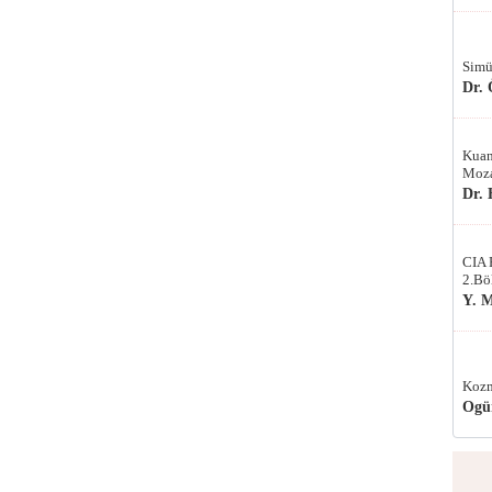
Simü
Dr.
Kuan
Moza
Dr.
CIA 
2.Bö
Y. 
Kozm
Ogü