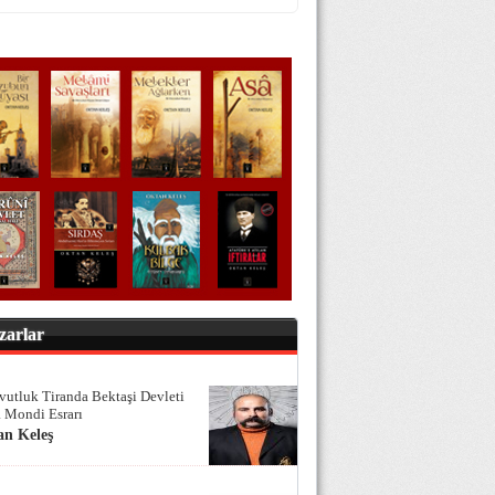
zarlar
vutluk Tiranda Bektaşi Devleti
 Mondi Esrarı
an Keleş