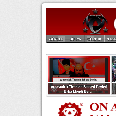
GÜNCEL
DÜNYA
KÜLTÜR
TASA
ARŞİV
Arnavutluk Tiran’da Bektaşi Devleti
Baba Mondi Esrarı