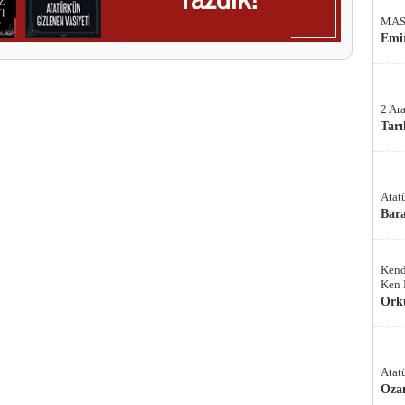
MAS
Emir
2 Ar
Tarı
Atat
Bar
Kend
Ken 
Ork
Atat
Oza