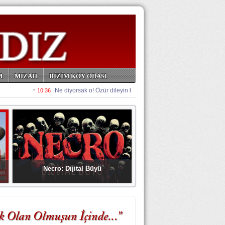
M
MİZAH
BİZİM KÖY ODASI
Necro: Dijital Büyü