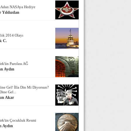
Adan NASAya Hediye
 Yıldızdan
alık 2014 Olayı
k C.
ürk'ün Parolası AĞ
an Aydın
ine Gel! İlla Din Mi Diyorsun?
Dine Gel...
un Akar
ürk'ün Çocukluk Resmi
n Aydın