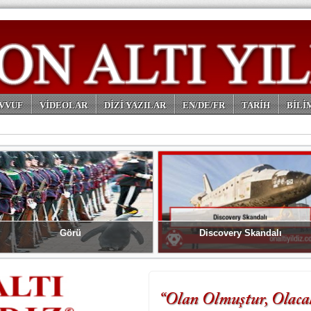
VVUF
VİDEOLAR
DİZİ YAZILAR
EN/DE/FR
TARİH
BİLİ
Görü
Discovery Skandalı