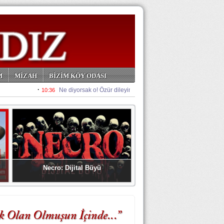
M
MİZAH
BİZİM KÖY ODASI
Necro: Dijital Büyü