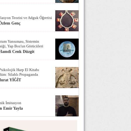
lasyon Teorisi ve Adguk Öğretisi
 Özlem Genç
tum Yansıması, Sistemin
iği, Yap Boz'un Görücüleri
 Hamdi Cenk Düzgit
Psikolojik Harp El Kitabı
lüm: Silahlı Propaganda
Murat YİĞİT
ik İmitasyon
n Emir Yayla