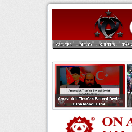
GÜNCEL
DÜNYA
KÜLTÜR
TASA
ARŞİV
Arnavutluk Tiran’da Bektaşi Devleti
Baba Mondi Esrarı