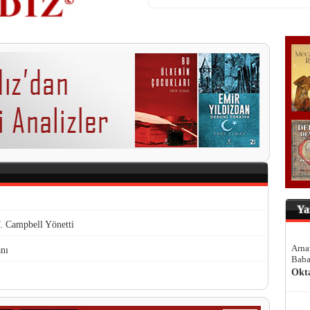
Ya
. Campbell Yönetti
Arna
nı
Baba
Okt