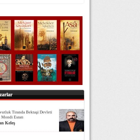
zarlar
vutluk Tiranda Bektaşi Devleti
 Mondi Esrarı
an Keleş