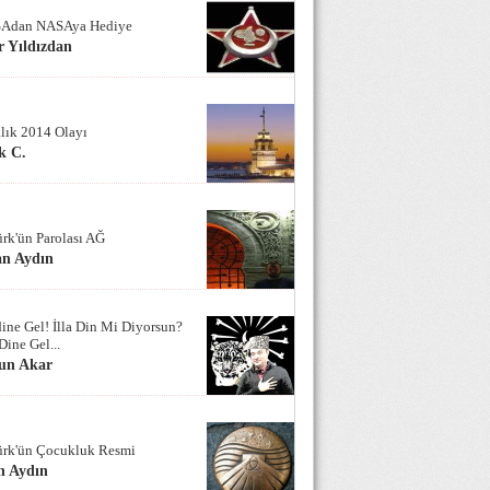
Adan NASAya Hediye
 Yıldızdan
alık 2014 Olayı
k C.
ürk'ün Parolası AĞ
an Aydın
ine Gel! İlla Din Mi Diyorsun?
Dine Gel...
un Akar
ürk'ün Çocukluk Resmi
n Aydın