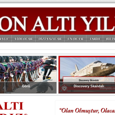
VVUF
VİDEOLAR
DİZİ YAZILAR
EN/DE/FR
TARİH
BİLİ
Görü
Discovery Skandalı