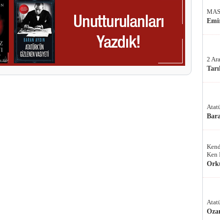
MAS
Emir
2 Ar
Tarı
Atat
Bar
Kend
Ken 
Ork
Atat
Oza