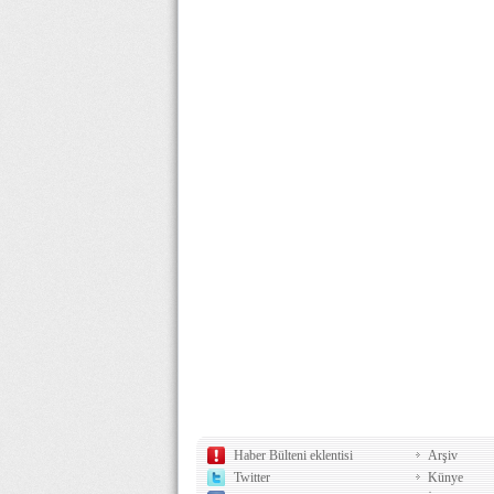
Haber Bülteni eklentisi
Arşiv
Twitter
Künye