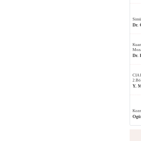
Simü
Dr.
Kuan
Moza
Dr.
CIA 
2.Bö
Y. 
Kozm
Ogü