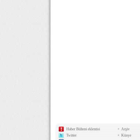
Haber Bülteni eklentisi
Arşiv
Twitter
Künye