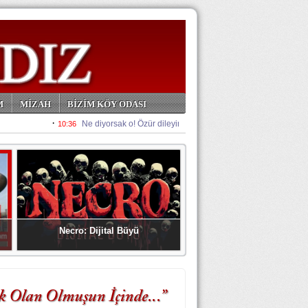
M
MİZAH
BİZİM KÖY ODASI
Necro: Dijital Büyü