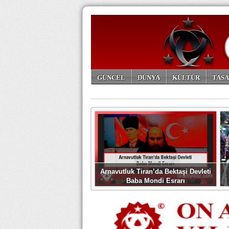
GÜNCEL
DÜNYA
KÜLTÜR
TASA
ARŞİV
Arnavutluk Tiran’da Bektaşi Devleti
Baba Mondi Esrarı