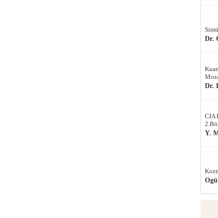
Simü
Dr.
Kuan
Moza
Dr.
CIA 
2.Bö
Y. 
Kozm
Ogü