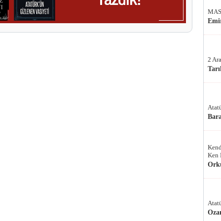
MAS
Emir
2 Ar
Tarı
Atat
Bar
Kend
Ken 
Ork
Atat
Oza