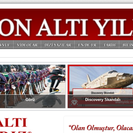
VVUF
VİDEOLAR
DİZİ YAZILAR
EN/DE/FR
TARİH
BİLİ
Görü
Discovery Skandalı