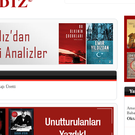
ajı Üretti
Ya
Arna
Baba
Okt