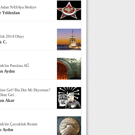
Adan NASAya Hediye
 Yıldızdan
alık 2014 Olayı
k C.
ürk'ün Parolası AĞ
an Aydın
ine Gel! İlla Din Mi Diyorsun?
Dine Gel...
un Akar
ürk'ün Çocukluk Resmi
n Aydın