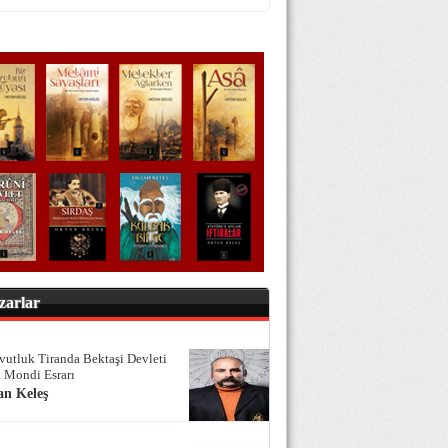
zarlar
vutluk Tiranda Bektaşi Devleti
 Mondi Esrarı
an Keleş