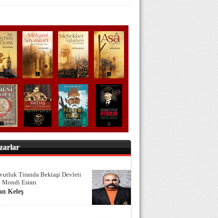
zarlar
vutluk Tiranda Bektaşi Devleti
 Mondi Esrarı
an Keleş