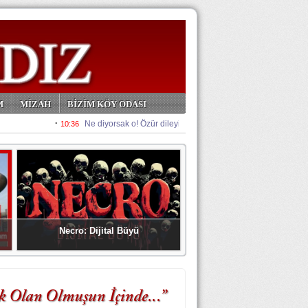
M
MİZAH
BİZİM KÖY ODASI
Necro: Dijital Büyü