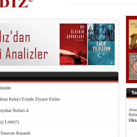
ulundu
Ya
an Keleş'i Evinde Ziyaret Ettiler
Arna
eyahat Notları-4
Baba
Okt
çi Lider(!)
 Sınavını Kazandı