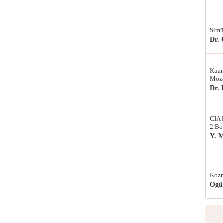
Simü
Dr.
Kuan
Moza
Dr.
CIA 
2.Bö
Y. 
Kozm
Ogü