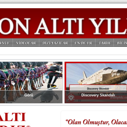
VVUF
VİDEOLAR
DİZİ YAZILAR
EN/DE/FR
TARİH
BİLİ
Görü
Discovery Skandalı