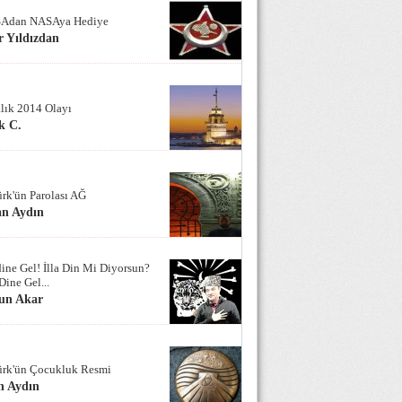
Adan NASAya Hediye
 Yıldızdan
alık 2014 Olayı
k C.
ürk'ün Parolası AĞ
an Aydın
ine Gel! İlla Din Mi Diyorsun?
Dine Gel...
un Akar
ürk'ün Çocukluk Resmi
n Aydın