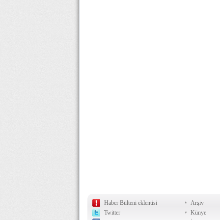
Haber Bülteni eklentisi
Arşiv
Twitter
Künye