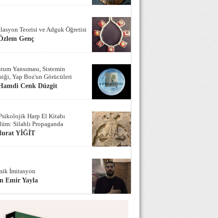
lasyon Teorisi ve Adguk Öğretisi
 Özlem Genç
tum Yansıması, Sistemin
iği, Yap Boz'un Görücüleri
 Hamdi Cenk Düzgit
Psikolojik Harp El Kitabı
lüm: Silahlı Propaganda
Murat YİĞİT
ik İmitasyon
n Emir Yayla