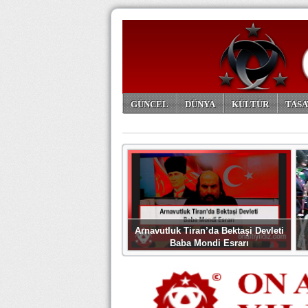
GÜNCEL
DÜNYA
KÜLTÜR
TASA
ARŞİV
Arnavutluk Tiran’da Bektaşi Devleti
Baba Mondi Esrarı