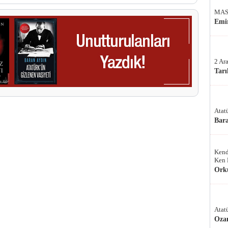
MAS
Emir
2 Ar
Tarı
Atat
Bar
Kend
Ken 
Ork
Atat
Oza