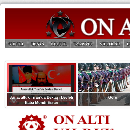
GÜNCEL
DÜNYA
KÜLTÜR
TASAVVUF
VİDEOLAR
D
ARŞİV
Arnavutluk Tiran’da Bektaşi Devleti
Görü
Baba Mondi Esrarı