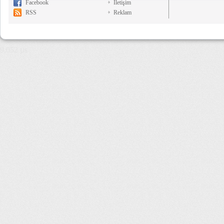
Facebook
İletişim
RSS
Reklam
9,052 µs