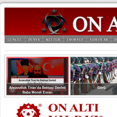
GÜNCEL
DÜNYA
KÜLTÜR
TASAVVUF
VİDEOLAR
D
ARŞİV
Arnavutluk Tiran’da Bektaşi Devleti
Görü
Baba Mondi Esrarı