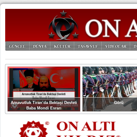
GÜNCEL
DÜNYA
KÜLTÜR
TASAVVUF
VİDEOLAR
D
ARŞİV
Arnavutluk Tiran’da Bektaşi Devleti
Görü
Baba Mondi Esrarı