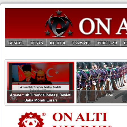
GÜNCEL
DÜNYA
KÜLTÜR
TASAVVUF
VİDEOLAR
D
ARŞİV
Arnavutluk Tiran’da Bektaşi Devleti
Görü
Baba Mondi Esrarı