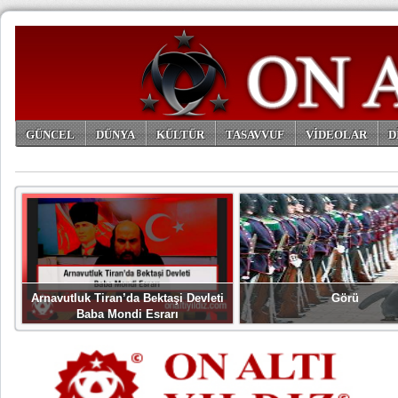
GÜNCEL
DÜNYA
KÜLTÜR
TASAVVUF
VİDEOLAR
D
ARŞİV
Arnavutluk Tiran’da Bektaşi Devleti
Görü
Baba Mondi Esrarı