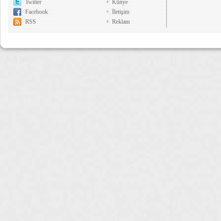
Twitter
Künye
Facebook
İletişim
RSS
Reklam
3,021 µs