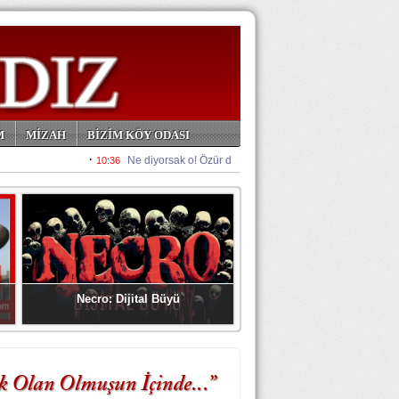
M
MİZAH
BİZİM KÖY ODASI
Necro: Dijital Büyü