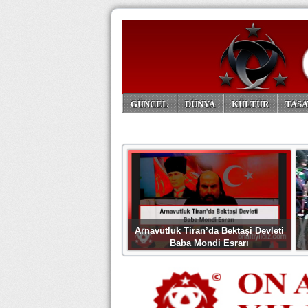
GÜNCEL
DÜNYA
KÜLTÜR
TASA
ARŞİV
Arnavutluk Tiran’da Bektaşi Devleti
Baba Mondi Esrarı