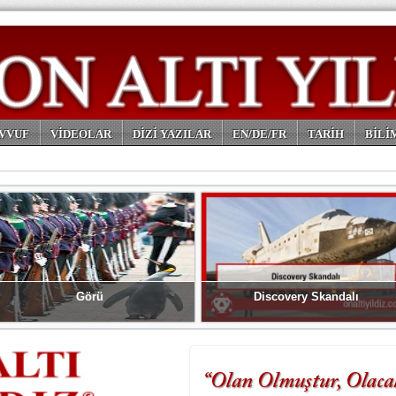
VVUF
VİDEOLAR
DİZİ YAZILAR
EN/DE/FR
TARİH
BİLİ
Görü
Discovery Skandalı