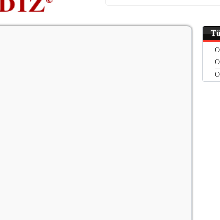
Tü
O
O
O