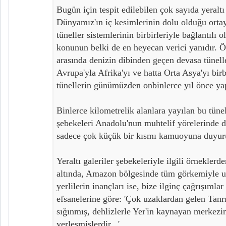
Bugün için tespit edilebilen çok sayıda yeraltı
Dünyamız'ın iç kesimlerinin dolu olduğu orta
tüneller sistemlerinin birbirleriyle bağlantılı 
konunun belki de en heyecan verici yanıdır. Ö
arasında denizin dibinden geçen devasa tünelle
Avrupa'yla Afrika'yı ve hatta Orta Asya'yı bir
tünellerin günümüzden onbinlerce yıl önce yapı
Binlerce kilometrelik alanlara yayılan bu tünell
şebekeleri Anadolu'nun muhtelif yörelerinde 
sadece çok küçük bir kısmı kamuoyuna duyur
Yeraltı galeriler şebekeleriyle ilgili örneklerd
altında, Amazon bölgesinde tüm görkemiyle 
yerlilerin inançları ise, bize ilginç çağrışımlar
efsanelerine göre: 'Çok uzaklardan gelen Tanrıs
sığınmış, dehlizlerle Yer'in kaynayan merkezi
yerleşmişlerdir...'