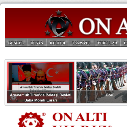
GÜNCEL
DÜNYA
KÜLTÜR
TASAVVUF
VİDEOLAR
D
ARŞİV
Arnavutluk Tiran’da Bektaşi Devleti
Görü
Baba Mondi Esrarı