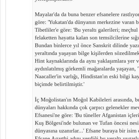
Mayalar'da da buna benzer efsanelere rastlıyo
göre: 'Yukatan'da dünyanın merkezine varan bi
Tibetliler'e göre: 'Bu yeraltı galerileri; meçhul
felaketten hayatta kalan son temsilcilerine sığı
Bundan binlerce yıl önce Sanskrit dilinde yaz
yeraltında yaşayan bilge kişilerden sözedilmek
Hint kaynaklarında da aynı yaklaşımlara yer ver
aydınlatılmış görkemli mağaralarda yaşayan, '
Naacaller'in varlığı, Hindistan'ın eski bilgi ka
biçimde belirtilmiştir.'
İç Moğolistan'ın Moğol Kabileleri arasında, bu
dünyaları hakkında çok çarpıcı gelenekler me
Efsanesi'ne göre: 'Bu tüneller Afganistan içle
Kuş Bölgesi'nde bulunan ve Tufan öncesi nesil
dünyasına uzanırlar...' Efsane buraya bir isim 
Efsane Agarthi adını verdiği bu yeraltı uygarl