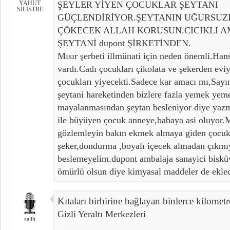
YAHUT
ŞEYLER YİYEN ÇOCUKLAR ŞEYTANI
SİLİSTRE
GÜÇLENDİRİYOR.ŞEYTANIN UĞURSUZ
ÇÖKECEK ALLAH KORUSUN.CICIKLI A
ŞEYTANİ dupont ŞİRKETİNDEN.
Mısır şerbeti illmünati için neden önemli.Hans
vardı.Cadı çocukları çikolata ve şekerden evi
çocukları yiyecekti.Sadece kar amacı mı,Say
şeytani hareketinden bizlere fazla yemek yem
mayalanmasından şeytan besleniyor diye yazmı
ile büyüyen çocuk anneye,babaya asi oluyor.
gözlemleyin bakın ekmek almaya giden çocuk b
şeker,dondurma ,boyalı içecek almadan çıkmı
beslemeyelim.dupont ambalaja sanayici biskü
ömürlü olsun diye kimyasal maddeler de ekled
Kıtaları birbirine bağlayan binlerce kilometr
Gizli Yeraltı Merkezleri
salih