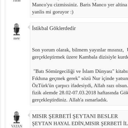
Turan
Manco'yu cizmissiniz. Baris Manco yer altina
yanlis mi goruyor :)
İstikbal Göklerdedir
mete
Son yorum olarak, bilmem yayınlar mısınız, 
gerçekleştirmek üzere Kambala dizisiyle kurde
"Batı Sömürgeciliği ve İslam Dünyası" kitab
Fıkhına geçmek gerek" sözü Nur içinde yatsı
ÖzTürk'ün çarpıcı ifadesiydi, Allah razı olsun
fizik alemde 28.02-07.03.2018 haftasında Gök
gerçekleştirdiniz. Allah'a ısmarladık.
MISIR ŞERBETİ ŞEYTANI BESLER
ŞEYTAN HAYAL EDİN,MISIR ŞERBETİ İ
VATAN