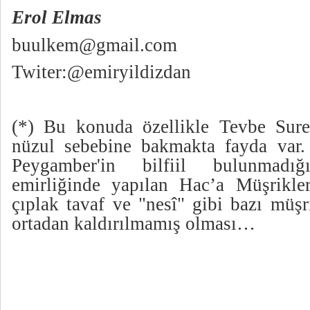
Erol Elmas
buulkem@gmail.com
Twiter:@emiryildizdan
(*) Bu konuda özellikle Tevbe Sures
nüzul sebebine bakmakta fayda var.
Peygamber'in bilfiil bulunmadı
emirliğinde yapılan Hac’a Müşrikler
çıplak tavaf ve "nesî" gibi bazı müşr
ortadan kaldırılmamış olması…