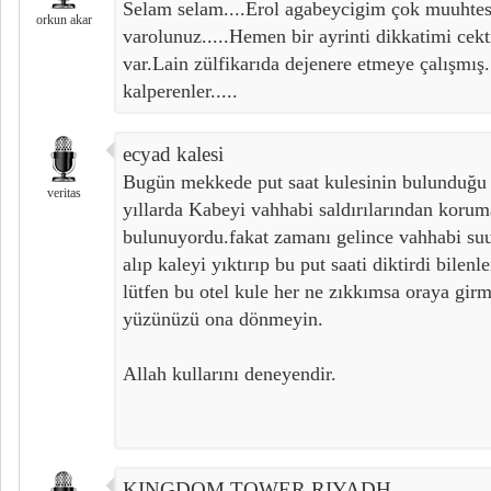
Selam selam....Erol agabeycigim çok muuhtes
orkun akar
varolunuz.....Hemen bir ayrinti dikkatimi cekti
var.Lain zülfikarıda dejenere etmeye çalışmış.
kalperenler.....
ecyad kalesi
Bugün mekkede put saat kulesinin bulunduğu
veritas
yıllarda Kabeyi vahhabi saldırılarından korum
bulunuyordu.fakat zamanı gelince vahhabi suu
alıp kaleyi yıktırıp bu put saati diktirdi bilenle
lütfen bu otel kule her ne zıkkımsa oraya gi
yüzünüzü ona dönmeyin.
Allah kullarını deneyendir.
KINGDOM TOWER RIYADH