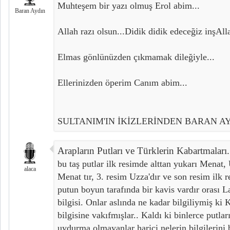
Muhteşem bir yazı olmuş Erol abim...
Baran Aydın
Allah razı olsun...Didik didik edeceğiz inşAlla
Elmas gönlünüzden çıkmamak dileğiyle...
Ellerinizden öperim Canım abim...
SULTANIM'IN İKİZLERİNDEN BARAN A
Arapların Putları ve Türklerin Kabartmaları.
bu taş putlar ilk resimde alttan yukarı Menat, 
alaca
Menat tır, 3. resim Uzza'dır ve son resim ilk re
putun boyun tarafında bir kavis vardır orası Lat
bilgisi. Onlar aslında ne kadar bilgiliymiş ki K
bilgisine vakıfmışlar.. Kaldı ki binlerce putlar
uydurma olmayanlar harici nelerin bilgilerini 