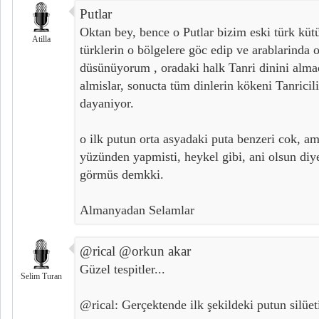
Putlar
Oktan bey, bence o Putlar bizim eski türk küt
Atilla
türklerin o bölgelere göc edip ve arablarinda
düsünüyorum , oradaki halk Tanri dinini almad
almislar, sonucta tüm dinlerin kökeni Tanrici
dayaniyor.
o ilk putun orta asyadaki puta benzeri cok, am
yüzünden yapmisti, heykel gibi, ani olsun diy
görmüs demkki.
Almanyadan Selamlar
@rical @orkun akar
Güzel tespitler...
Selim Turan
@rical: Gerçektende ilk şekildeki putun silüeti 