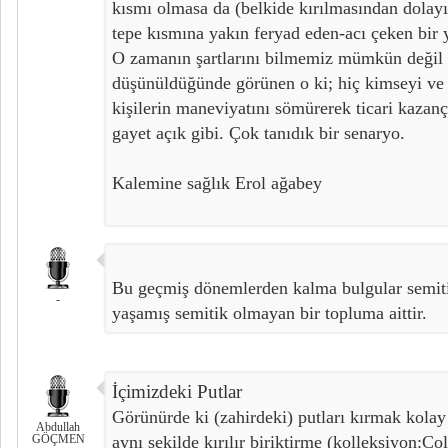
kısmı olmasa da (belkide kırılmasından dolayı
tepe kısmına yakın feryad eden-acı çeken bir y
O zamanın şartlarını bilmemiz mümkün değil
düşünüldüğünde görünen o ki; hiç kimseyi ve 
kişilerin maneviyatını sömürerek ticari kazanç
gayet açık gibi. Çok tanıdık bir senaryo.
Kalemine sağlık Erol ağabey
Bu geçmiş dönemlerden kalma bulgular semit
-
yaşamış semitik olmayan bir topluma aittir.
İçimizdeki Putlar
Görünürde ki (zahirdeki) putları kırmak kolay 
Abdullah
GÖÇMEN
aynı şekilde kırılır biriktirme (kolleksiyon:Co