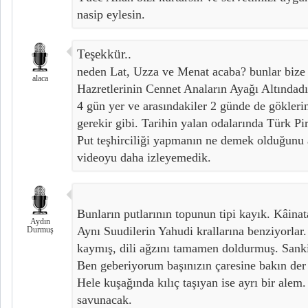
nasip eylesin.
Teşekkür..
neden Lat, Uzza ve Menat acaba? bunlar biz
alaca
Hazretlerinin Cennet Anaların Ayağı Altındadır 
4 gün yer ve arasındakiler 2 günde de göklerin 
gerekir gibi. Tarihin yalan odalarında Türk Pi
Put teşhirciliği yapmanın ne demek olduğunu 
videoyu daha izleyemedik.
Bunların putlarının topunun tipi kayık. Kâinat
Aydın
Aynı Suudilerin Yahudi krallarına benziyorlar.
Durmuş
kaymış, dili ağzını tamamen doldurmuş. Sanki
Ben geberiyorum başınızın çaresine bakın der 
Hele kuşağında kılıç taşıyan ise ayrı bir alem
savunacak.