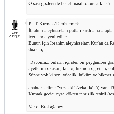
O şaşı gözleri ile hedefi nasıl tutturacak ise?
PUT Kırmak-Temizlemek
İbrahim aleyhisselam putları kırdı ama arapla
Yasin
Akdoğan
içerisinde yenilediler.
Bunun için İbrahim aleyhisselam Kur'an da R
dua etti;
"Rabbimiz, onların içinden bir peygamber gön
âyetlerini okusun, kitabı, hikmeti öğretsin, onl
Şüphe yok ki sen, yücelik, hüküm ve hikmet 
anahtar kelime "yuzekki" (zekat kökü) yan
Kırmak geçici oysa kökten temizlik tesirli (te
Var ol Erol ağabey!