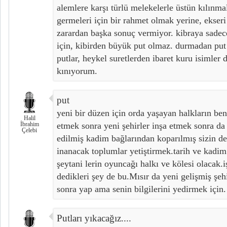
alemlere karşı türlü melekelerle üstün kılınmal
germeleri için bir rahmet olmak yerine, ekseri
zarardan başka sonuç vermiyor. kibraya sadece
için, kibirden büyük put olmaz. durmadan pu
putlar, heykel suretlerden ibaret kuru isimler 
kınıyorum.
put
yeni bir düzen için orda yaşayan halkların be
Halil
İbrahim
etmek sonra yeni şehirler inşa etmek sonra da 
Çelebi
edilmiş kadim bağlarından koparılmış sizin de
inanacak toplumlar yetiştirmek.tarih ve kadim 
şeytani lerin oyuncağı halkı ve kölesi olacak.
dedikleri şey de bu.Mısır da yeni gelişmiş şehi
sonra yap ama senin bilgilerini yedirmek için.
Putları yıkacağız....