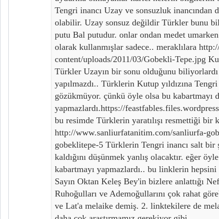
Tengri inancı Uzay ve sonsuzluk inancından da
olabilir. Uzay sonsuz değildir Türkler bunu b
putu Bal putudur. onlar ondan medet umarken 
olarak kullanmışlar sadece.. meraklılara http:
content/uploads/2011/03/Gobekli-Tepe.jpg Kur
Türkler Uzayın bir sonu olduğunu biliyorlard
yapılmazdı.. Türklerin Kutup yıldızına Tengri
gözükmüyor. çünkü öyle olsa bu kabartmayı 
yapmazlardı.https://feastfables.files.wordpre
bu resimde Türklerin yaratılışı resmettiği bir
http://www.sanliurfatanitim.com/sanliurfa-gob
gobeklitepe-5 Türklerin Tengri inancı salt bi
kaldığını düşünmek yanlış olacaktır. eğer öyle
kabartmayı yapmazlardı.. bu linklerin hepsin
Sayın Oktan Keleş Bey'in bizlere anlattığı Nef
Ruhoğulları ve Ademoğullarını çok rahat göre
ve Lat'a melaike demiş. 2. linktekilere de me
daha çok araştırmamız gerekiyor gibi..