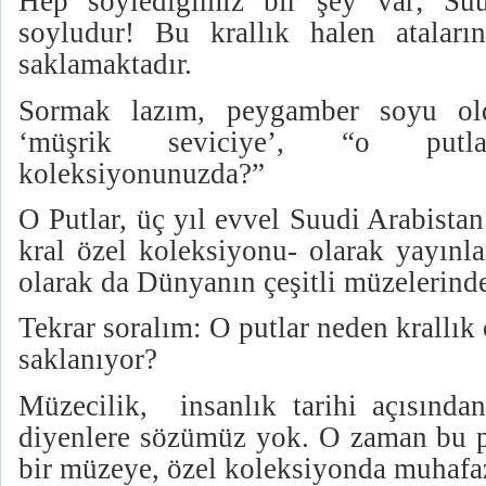
Hep söylediğimiz bir şey var; Suu
soyludur! Bu krallık halen ataların
saklamaktadır.
Sormak lazım, peygamber soyu ol
‘müşrik seviciye’, “o put
koleksiyonunuzda?”
O Putlar, üç yıl evvel Suudi Arabista
kral özel koleksiyonu- olarak yayınla
olarak da Dünyanın çeşitli müzelerinde
Tekrar soralım: O putlar neden krallı
saklanıyor?
Müzecilik,
insanlık tarihi açısınd
diyenlere sözümüz yok. O zaman bu pu
bir müzeye, özel koleksiyonda muhafa