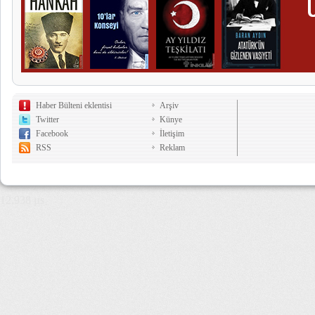
Haber Bülteni eklentisi
Arşiv
Twitter
Künye
Facebook
İletişim
RSS
Reklam
12,938 µs