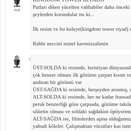
Putları diken yücelten vahhabiler daha önceki
rical
şeylerden korundular mı ki...
İlk resim ve bu kuleye(kingdom tower riyad) d
Rabbi neccini minel kavmizzalimin
ÜST-SOLDA ki resimde, hıristiyan dünyasında 
...
çok benzer olması ilk gözüme çarpan kısım ve
andıran bir görüntü var
ÜST-SAĞDA ki resimde, herşeyden arınmış, m
ALT-SOLDA ki resimde, her ne kadar fransada
peruk benzerliği göze çarpsada, gözüme takılan
silüetin olması ve soldaki sağdakini öpüyorm
ALT-SAĞDA ise, filimlerden aşina olduğumuz,
yahudi köleler. Çalışmaktan vücutları kas tut