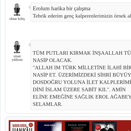
Erolum harika bir çalışma
Tebrik ederim genç kalperenlerimizin örnek alm
oktan keleş
TÜM PUTLARI KIRMAK İNŞAALLAH T
sinan
NASİP OLACAK.
yıldırım
"ALLAH IM TÜRK MİLLETİNE İLAHİ Bİ
NASİP ET. ÜZERİMİZDEKİ SİHRİ BÜYÜ
DOSDOĞRU YOLUNA İLET KALPLERİMİ
DİNİ İSLAM ÜZERE SABİT KIL". AMİN
ELİNE EMEĞİNE SAĞLIK EROL AĞAB
SELAMLAR.