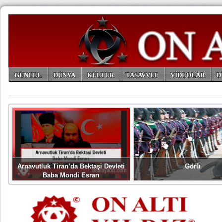
GÜNCEL
DÜNYA
KÜLTÜR
TASAVVUF
VİDEOLAR
D
ARŞİV
Arnavutluk Tiran’da Bektaşi Devleti
Görü
Baba Mondi Esrarı