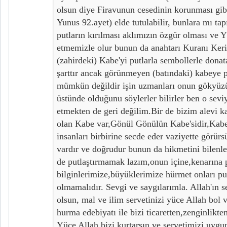
olsun diye Firavunun cesedinin korunması gib
Yunus 92.ayet) elde tutulabilir, bunlara mı tap
putların kırılması aklımızın özgür olması ve Y
etmemizle olur bunun da anahtarı Kuranı Ker
(zahirdeki) Kabe'yi putlarla sembollerle donata
şarttır ancak görünmeyen (batındaki) kabeye p
mümkün değildir işin uzmanları onun gökyüz
üstünde olduğunu söylerler bilirler ben o sev
etmekten de geri değilim.Bir de bizim alevi k
olan Kabe var,Gönül Gönülün Kabe'sidir,Kabe'
insanları birbirine secde eder vaziyette görür
vardır ve doğrudur bunun da hikmetini bilenler
de putlaştırmamak lazım,onun içine,kenarına
bilginlerimize,büyüklerimize hürmet onları pu
olmamalıdır. Sevgi ve saygılarımla. Allah'ın s
olsun, mal ve ilim servetinizi yüce Allah bol 
hurma edebiyatı ile bizi ticaretten,zenginlikt
Yüce Allah bizi kurtarsın ve servetimizi uygu