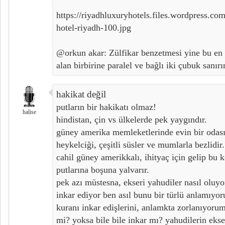
https://riyadhluxuryhotels.files.wordpress.co
hotel-riyadh-100.jpg
@orkun akar: Zülfikar benzetmesi yine bu en 
alan birbirine paralel ve bağlı iki çubuk sanır
hakikat değil
putların bir hakikatı olmaz!
halise
hindistan, çin vs ülkelerde pek yaygındır.
güney amerika memleketlerinde evin bir odas
heykelciği, çeşitli süsler ve mumlarla bezlidir.
cahil güney amerikkalı, ihityaç için gelip bu 
putlarına boşuna yalvarır.
pek azı müstesna, ekseri yahudiler nasıl oluy
inkar ediyor ben asıl bunu bir türlü anlamıy
kuranı inkar edişlerini, anlamkta zorlanıyorum
mi? yoksa bile bile inkar mı? yahudilerin ekser