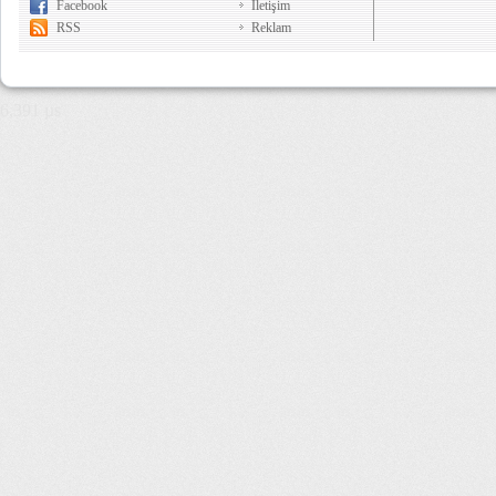
Facebook
İletişim
RSS
Reklam
6,391 µs