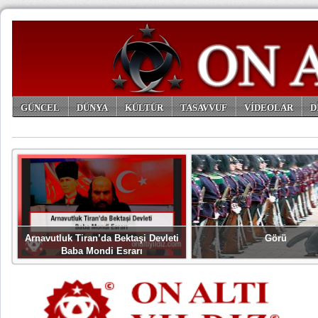
GÜNCEL
DÜNYA
KÜLTÜR
TASAVVUF
VİDEOLAR
D
ARŞİV
Arnavutluk Tiran’da Bektaşi Devleti
Görü
Baba Mondi Esrarı