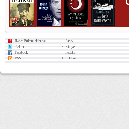
Haber Bülteni eklentisi
Arşiv
Twitter
Künye
Facebook
İletişim
RSS
Reklam
6,617 µs