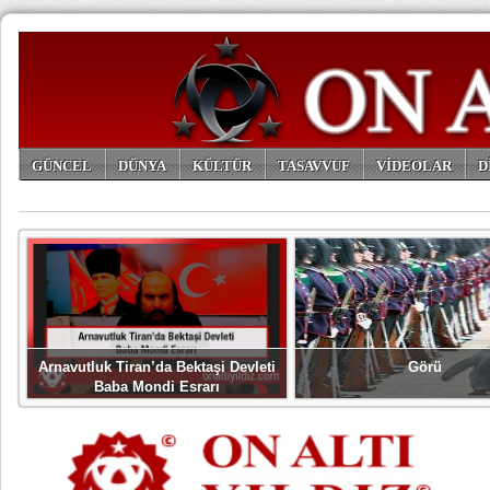
GÜNCEL
DÜNYA
KÜLTÜR
TASAVVUF
VİDEOLAR
D
ARŞİV
Arnavutluk Tiran’da Bektaşi Devleti
Görü
Baba Mondi Esrarı