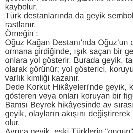
kaybolur.
Türk destanlarında da geyik sembo
rastlanır.
Örneğin :
Oğuz Kağan Destanı’nda Oğuz’un or
ormana girdiğinde, ışık saçan bir gey
onlara yol gösterir. Burada geyik, ta
olarak gôrünür; yol gösterici, koruyu
varlık kimliği kazanır.
Dede Korkut Hikâyeleri'nde geyik, 
gösteren veya onları koruyan bir fig
Bamsı Beyrek hikâyesinde av sırası
geyik, olayların akışını değiştirerek
olur.
Ayrıca geyik, eski Türklerin "ongun