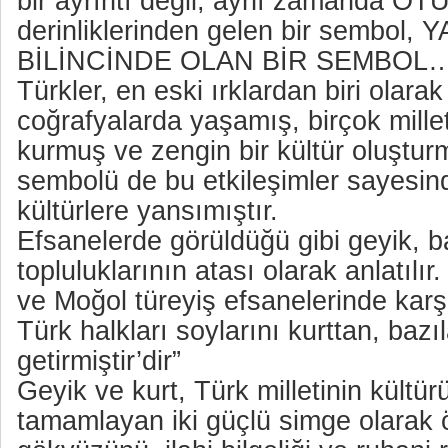
bir ayrıntı değil; aynı zamanda ÖT
derinliklerinden gelen bir sembol
BİLİNCİNDE OLAN BİR SEMBOL
Türkler, en eski ırklardan biri olarak 
coğrafyalarda yaşamış, birçok millet
kurmuş ve zengin bir kültür oluştur
sembolü de bu etkileşimler sayesind
kültürlere yansımıştır.
Efsanelerde görüldüğü gibi geyik, b
topluluklarının atası olarak anlatıl
ve Moğol türeyiş efsanelerinde karşı
Türk halkları soylarını kurttan, bazı
getirmiştir’dir”
Geyik ve kurt, Türk milletinin kültürü
tamamlayan iki güçlü simge olarak ö