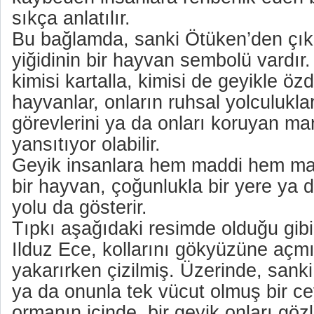
sıkça anlatılır.
Bu bağlamda, sanki Ötüken’den çık
yiğidinin bir hayvan sembolü vardır. 
kimisi kartalla, kimisi de geyikle özd
hayvanlar, onların ruhsal yolculukla
görevlerini ya da onları koruyan ma
yansıtıyor olabilir.
Geyik insanlara hem maddi hem ma
bir hayvan, çoğunlukla bir yere ya d
yolu da gösterir.
Tıpkı aşağıdaki resimde olduğu gib
Ilduz Ece, kollarını gökyüzüne açmı
yakarırken çizilmiş. Üzerinde, san
ya da onunla tek vücut olmuş bir ce
ormanın içinde, bir geyik onları göz