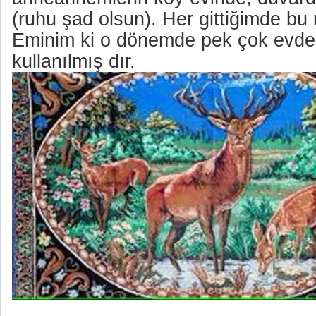
(ruhu şad olsun). Her gittiğimde bu
Eminim ki o dönemde pek çok evde 
kullanılmış dır.