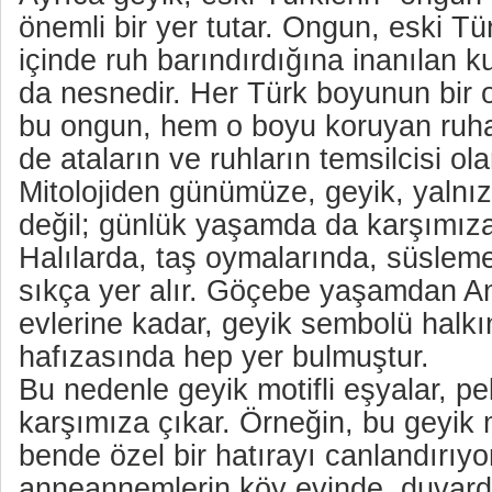
önemli bir yer tutar. Ongun, eski Tü
içinde ruh barındırdığına inanılan k
da nesnedir. Her Türk boyunun bir 
bu ongun, hem o boyu koruyan ruhan
de ataların ve ruhların temsilcisi ol
Mitolojiden günümüze, geyik, yalnı
değil; günlük yaşamda da karşımıza 
Halılarda, taş oymalarında, süsleme
sıkça yer alır. Göçebe yaşamdan A
evlerine kadar, geyik sembolü halkın
hafızasında hep yer bulmuştur.
Bu nedenle geyik motifli eşyalar, p
karşımıza çıkar. Örneğin, bu geyik m
bende özel bir hatırayı canlandırıyo
anneannemlerin köy evinde, duvarda