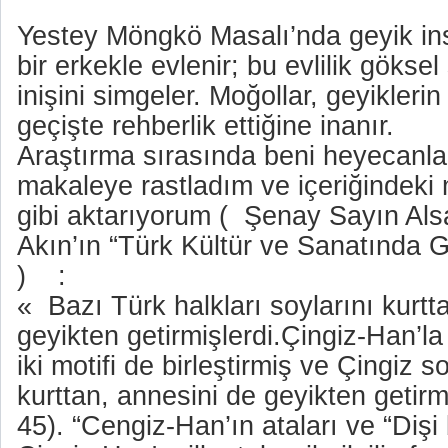
Yestey Möngkö Masalı’nda geyik insa
bir erkekle evlenir; bu evlilik göks
inişini simgeler. Moğollar, geyikleri
geçişte rehberlik ettiğine inanır.
Araştırma sırasında beni heyecanla
makaleye rastladım ve içeriğindeki 
gibi aktarıyorum (
Şenay Sayın Als
Akın’ın “Türk Kültür ve Sanatında 
)
:
«
Bazı Türk halkları soylarını kurtt
geyikten getirmişlerdi.Çingiz-Han’la i
iki motifi de birleştirmiş ve Çingiz
kurttan, annesini de geyikten getirm
45). “Cengiz-Han’ın ataları ve “Dişi