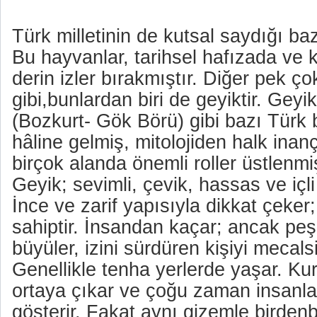
Türk milletinin de kutsal saydığı ba
Bu hayvanlar, tarihsel hafızada ve k
derin izler bırakmıştır. Diğer pek çok
gibi,bunlardan biri de geyiktir. Geyik
(Bozkurt- Gök Börü) gibi bazı Türk
hâline gelmiş, mitolojiden halk inan
birçok alanda önemli roller üstlenmiş
Geyik; sevimli, çevik, hassas ve içli
İnce ve zarif yapısıyla dikkat çeker
sahiptir. İnsandan kaçar; ancak pe
büyüler, izini sürdüren kişiyi mecalsi
Genellikle tenha yerlerde yaşar. Kur
ortaya çıkar ve çoğu zaman insanla
gösterir. Fakat aynı gizemle birden