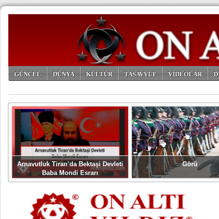
GÜNCEL
DÜNYA
KÜLTÜR
TASAVVUF
VİDEOLAR
D
ARŞİV
Arnavutluk Tiran’da Bektaşi Devleti
Görü
Baba Mondi Esrarı