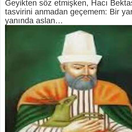
Geyikten söz etmişken, Hacı Bektaş
tasvirini anmadan geçemem: Bir yan
yanında aslan…