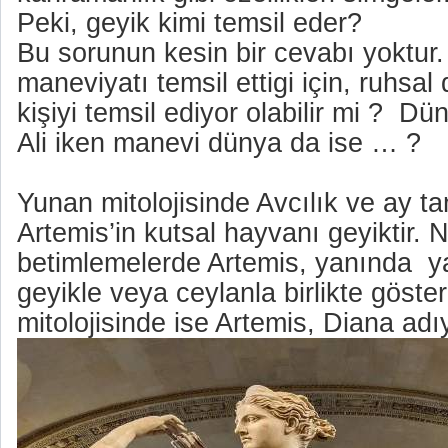
Peki, geyik kimi temsil eder?
Bu sorunun kesin bir cevabı yoktur
maneviyatı temsil ettigi için, ruhsal d
kişiyi temsil ediyor olabilir mi ?
Dün
Ali iken manevi dünya da ise … ?
Yunan mitolojisinde Avcılık ve ay ta
Artemis’in kutsal hayvanı geyiktir.
betimlemelerde Artemis, yanında
y
geyikle veya ceylanla birlikte göster
mitolojisinde ise Artemis, Diana adıyl