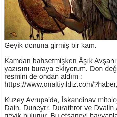
Geyik donuna girmiş bir kam.
Kamdan bahsetmişken Âşık Avşanır’
yazısını buraya ekliyorum. Don değ
resmini de ondan aldım :
https://www.onaltiyildiz.com/?haber
Kuzey Avrupa'da, İskandinav mitoloj
Dain, Duneyrr, Durathror ve Dvalin 
geyik bulunur. Bu efsanevi hayvanl