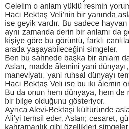
Gelelim o anlam yüklü resmin yor
Hacı Bektaş Veli’nin bir yanında as
ise geyik vardır. Bu sadece hayvan s
aynı zamanda derin bir anlamı da gö
kişiye göre bu görüntü, farklı canlıla
arada yaşayabileceğini simgeler.
Ben bu sahnede başka bir anlam d
Aslan, madde âlemini yani dünyayı,
maneviyatı, yani ruhsal dünyayı temsi
Hacı Bektaş Veli ise bu iki âlemin o
Bu da onun hem dünyaya, hem de 
bir bilge olduğunu gösteriyor.
Ayrıca Alevi-Bektaşi kültüründe asla
Ali’yi temsil eder. Aslan; cesaret, güç
kahramanlık gibi özellikleri simgeler