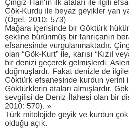
Çingiz-Han'ın ilk ataları ile ilgili ef
Gök-Kurdu ile beyaz geyikler yan ya
(Ögel, 2010: 573)
Mağara içerisinde bir Göktürk hükü
şekline bürünmüş bir tanrıçanın be
efsanesinde vurgulanmaktadır. Çingi
olan “Gök-Kurt” ile, karısı “Kızıl vey
bir denizi geçerek gelmişlerdi. Asle
doğmuşlardı. Fakat denizle de ilgile
Göktürk efsanesinde kurdun yerini i
Göktürklerin ataları almışlardır. Gö
sevgilisi de Deniz-İlahesi olan bir di
2010: 570). »
Türk mitolojide geyik ve kurdun çok 
olduğu açık.