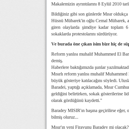
Makalemizin ayrıntılarını 8 Eylül 2010 tari
Bildiğiniz gibi son günlerde Mısır oldukça 
Hüsnü Mübarek'in oğlu Cemal Mübarek, anne
giren olaylarda şimdiye kadar toplam 6
sokaklarda protestolarını sürdürüyor.
Ve burada öne çıkan isim bize hiç de 
Reform yanlısı muhalif Muhammed El Bara
demiş.
Haberlere baktığımızda şunlar yazılmaktad
Mısırlı reform yanlısı muhalif Muhammed
büyük gösteriye katılacağını söyledi. Ulus
Baradei, yaptığı açıklamada, Mısır Cumh
geldiğini belirtirken, sokak gösterilerine 
olarak gördüğünü kaydetti."
Baradey MISIR'ın başına geçirilirse eğer, o
bilmiş oluruz...
Mısır'ın yeni Firavunu Baradey mi olacak?