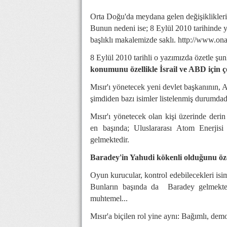
Orta Doğu'da meydana gelen değişiklikleri 
Bunun nedeni ise; 8 Eylül 2010 tarihinde y
başlıklı makalemizde saklı.
http://www.onal
8 Eylül 2010 tarihli o yazımızda özetle şunl
konumunu özellikle İsrail ve ABD için 
Mısır'ı yönetecek yeni devlet başkanının,
şimdiden bazı isimler listelenmiş durumdad
Mısır'ı yönetecek olan kişi üzerinde derin 
en başında; Uluslararası Atom Ener
gelmektedir.
Baradey'in Yahudi kökenli olduğunu öze
Oyun kurucular, kontrol edebilecekleri isim
Bunların başında da Baradey gelmektedi
muhtemel...
Mısır'a biçilen rol yine aynı: Bağımlı, demo