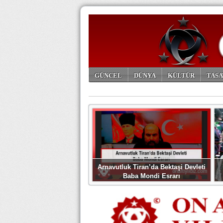
GÜNCEL
DÜNYA
KÜLTÜR
TASA
ARŞİV
Arnavutluk Tiran’da Bektaşi Devleti
Baba Mondi Esrarı