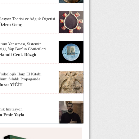
lasyon Teorisi ve Adguk Öğretisi
 Özlem Genç
tum Yansıması, Sistemin
iği, Yap Boz'un Görücüleri
 Hamdi Cenk Düzgit
Psikolojik Harp El Kitabı
lüm: Silahlı Propaganda
Murat YİĞİT
ik İmitasyon
n Emir Yayla