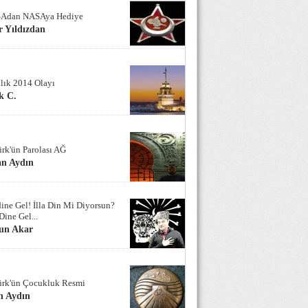
Adan NASAya Hediye
 Yıldızdan
alık 2014 Olayı
k C.
ürk'ün Parolası AĞ
an Aydın
ine Gel! İlla Din Mi Diyorsun?
Dine Gel...
un Akar
ürk'ün Çocukluk Resmi
n Aydın