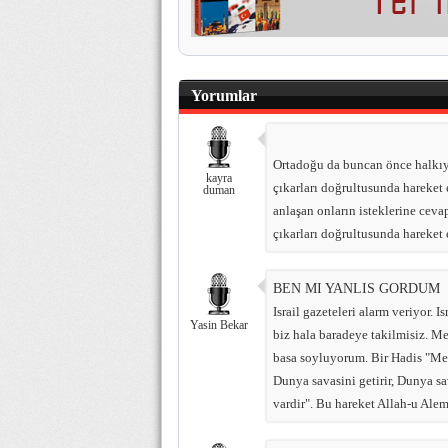
Yorumlar
Ortadoğu da buncan önce halkıyla
kayra
çıkarları doğrultusunda hareket e
duman
anlaşan onların isteklerine cev
çıkarları doğrultusunda hareket 
BEN MI YANLIS GORDUM
Israil gazeteleri alarm veriyor. I
Yasin Bekar
biz hala baradeye takilmisiz. Me
basa soyluyorum. Bir Hadis "Mes
Dunya savasini getirir, Dunya sav
vardir". Bu hareket Allah-u Alem