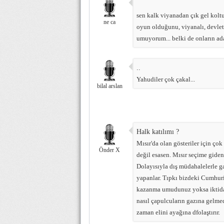
sen kalk viyanadan çık gel kolt
ne ca
oyun olduğunu, viyanalı, devlet
umuyorum... belki de onların ada
..
Yahudiler çok çakal...
bilal arslan
Halk katılımı ?
Mısır'da olan gösteriler için çok
Önder X
değil esasen. Mısır seçime gide
Dolayısıyla dış müdahalelerle gal
yapanlar. Tıpkı bizdeki Cumhuri
kazanma umudunuz yoksa iktidar
nasıl çapulcuların gazına gelme
zaman elini ayağına dfolaştırır.