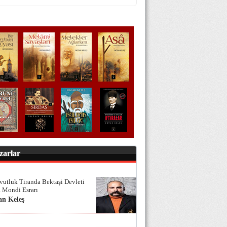
zarlar
vutluk Tiranda Bektaşi Devleti
 Mondi Esrarı
an Keleş