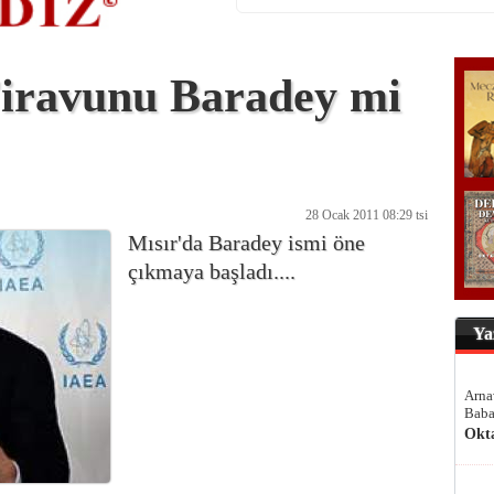
Firavunu Baradey mi
28 Ocak 2011 08:29 tsi
Mısır'da Baradey ismi öne
çıkmaya başladı....
Ya
Arna
Baba
Okt