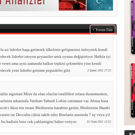
+ Yorum Ekle
 zıt liderler başa getirerek ülkelerin gelişmesini önleyerek kendi
decek liderler isteyen şeytaniler artık oyunu değiştiriyor. Halkla iyi
ap veren ama aynı zamanda halkın tepkisi çekmeden yine kendi
edecek yeni liderler getirme peşindeler gibi.
2 Şubat 2011 17:21
srailin sigortasi Misir da olan olaylar israillileri telasa dusurmusken,
selenin arkasinda Vatikan-Yahudi Lobisi catismasi var. Altina basa
cid-i Aksa nin insasi Medinenin harabini getirir, Medinenin Harabi
asini ise Deccalin cikisi takib eder. Bunlarin arasinda 7 ay veya yil
 bu hadisin bize cok yaklastigini haber veriyor.
31 Ocak 2011 12:51
En