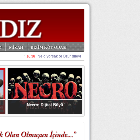
M
MİZAH
BİZİM KÖY ODASI
Necro: Dijital Büyü