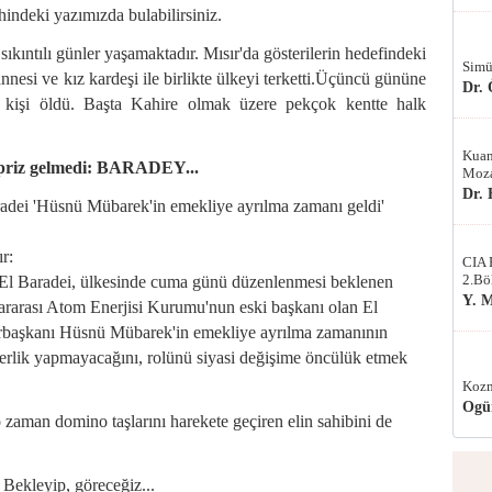
hindeki yazımızda bulabilirsiniz.
sıkıntılı günler yaşamaktadır. Mısır'da gösterilerin hedefindeki
Simü
si ve kız kardeşi ile birlikte ülkeyi terketti.Üçüncü gününe
Dr.
 kişi öldü. Başta Kahire olmak üzere pekçok kentte halk
Kuan
süpriz gelmedi: BARADEY...
Moza
Dr.
dei 'Hüsnü Mübarek'in emekliye ayrılma zamanı geldi'
ır:
CIA 
2.Bö
 El Baradei, ülkesinde cuma günü düzenlenmesi beklenen
Y. 
lararası Atom Enerjisi Kurumu'nun eski başkanı olan El
urbaşkanı Hüsnü Mübarek'in emekliye ayrılma zamanının
liderlik yapmayacağını, rolünü siyasi değişime öncülük etmek
Kozm
Ogü
 zaman domino taşlarını harekete geçiren elin sahibini de
 Bekleyip, göreceğiz...