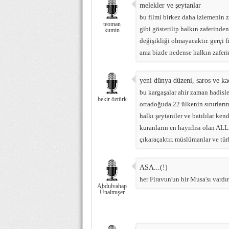
melekler ve şeytanlar
bu filmi birkez daha izlemenin 
teoman
gibi gösterilip halkın zaferind
kumin
değişikliği olmayacaktır. gerçi
ama bizde nedense halkın zaferi
yeni dünya düzeni, saros ve ka
bu kargaşalar ahir zaman hadisle
bekir öztürk
ortadoğuda 22 ülkenin sınırların
halkı şeytaniler ve batılılar ke
kuranların en hayırlısı olan ALL
çıkaraçaktır. müslümanlar ve tü
ASA...(!)
her Firavun'un bir Musa'sı vardır
Abdulvahap
Ünalmışer