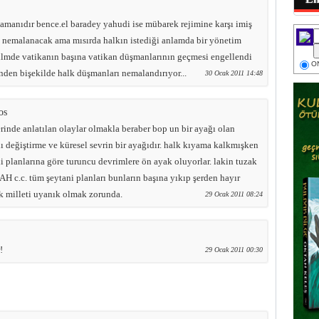
zamanıdır bence.el baradey yahudi ise mübarek rejimine karşı imiş
en nemalanacak ama mısırda halkın istediği anlamda bir yönetim
 filmde vatikanın başına vatikan düşmanlarının geçmesi engellendi
ON
nden bişekilde halk düşmanları nemalandırıyor...
30 Ocak 2011 14:48
os
rinde anlatılan olaylar olmakla beraber bop un bir ayağı olan
ı değiştirme ve küresel sevrin bir ayağıdır. halk kıyama kalkmışken
ndi planlarına göre turuncu devrimlere ön ayak oluyorlar. lakin tuzak
AH c.c. tüm şeytani planları bunların başına yıkıp şerden hayır
rk milleti uyanık olmak zorunda.
29 Ocak 2011 08:24
!
29 Ocak 2011 00:30