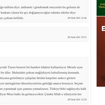
uğa talibim diye..mübarek i göndermek isteyenler bu gelenin de
 baskanı olursa bir şey değişmeyeceğini tahmin ederler diye
yı çoktan bellidir..
28 Ocak 2011 22:46
28 Ocak 2011 19:31
 yerde Tunus benzeri bir hareket iifadesi kullanılıyor. Mesele aynı
n bir ülke. Muhalafet çoktan mağlubiyeti kabullenmiş durumda.
eyana getirilmeye çalışılan iktidar karşıtları sadece gösteri
yet mitinglerini düzenleyenlerin güttüğü amaca benziyor. Seçimi
ı yıpratmak için çamura yatmalısınız. Türkiye'deki sağduyulu halk
diyse Mısır halkı da gelmeyecektir. Çünkü Allah o zihniyetin her
28 Ocak 2011 13:20