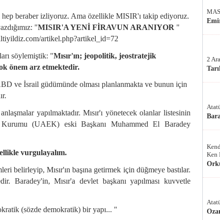
MAS
hep beraber izliyoruz. Ama özellikle MISIR'ı takip ediyoruz.
Emir
azdığımız: "
MISIR'A YENİ FİRAVUN ARANIYOR
"
tiyildiz.com/artikel.php?artikel_id=72
arı söylemiştik: "
Mısır'ın; jeopolitik, jeostratejik
2 Ar
çok önem arz etmektedir.
Tarı
 ABD ve İsrail güdümünde olması planlanmakta ve bunun için
ır.
Atat
anlaşmalar yapılmaktadır. Mısır'ı yönetecek olanlar listesinin
Bar
jisi Kurumu (UAEK) eski Başkanı Muhammed El Baradey
Kend
llikle vurgulayalım.
Ken 
Ork
leri belirleyip, Mısır'ın başına getirmek için düğmeye bastılar.
r. Baradey'in, Mısır'a devlet başkanı yapılması kuvvetle
Atat
kratik (sözde demokratik) bir yapı... "
Oza