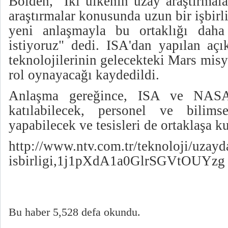
Bolden, "İki ülkenin uzay araştırmala
araştırmalar konusunda uzun bir işbirl
yeni anlaşmayla bu ortaklığı daha
istiyoruz" dedi. ISA'dan yapılan açı
teknolojilerinin gelecekteki Mars mis
rol oynayacağı kaydedildi.
Anlaşma gereğince, ISA ve NASA
katılabilecek, personel ve bilimse
yapabilecek ve tesisleri de ortaklaşa k
http://www.ntv.com.tr/teknoloji/uzayda
isbirligi,1j1pXdA1a0GlrSGVtOUYzg
Bu haber 5,528 defa okundu.