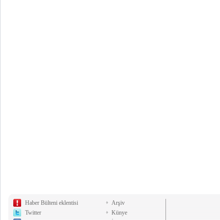
Haber Bülteni eklentisi
Arşiv
Twitter
Künye