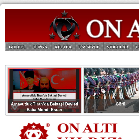
GÜNCEL
DÜNYA
KÜLTÜR
TASAVVUF
VİDEOLAR
D
ARŞİV
Arnavutluk Tiran’da Bektaşi Devleti
Görü
Baba Mondi Esrarı