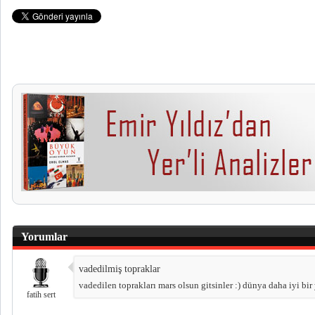
Yorumlar
vadedilmiş topraklar
vadedilen toprakları mars olsun gitsinler :) dünya daha iyi bir 
fatih sert