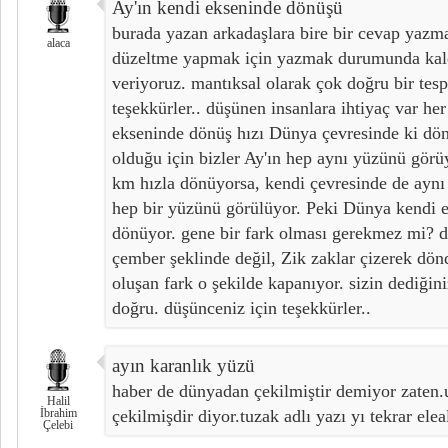
Ay'ın kendi ekseninde dönüşü
burada yazan arkadaşlara bire bir cevap yazma
alaca
düzeltme yapmak için yazmak durumunda kal
veriyoruz. mantıksal olarak çok doğru bir tesp
teşekkürler.. düşünen insanlara ihtiyaç var he
ekseninde dönüş hızı Dünya çevresinde ki dönü
olduğu için bizler Ay'ın hep aynı yüzünü gör
km hızla dönüyorsa, kendi çevresinde de aynı
hep bir yüzünü görülüyor. Peki Dünya kendi e
dönüyor. gene bir fark olması gerekmez mi? d
çember şeklinde değil, Zik zaklar çizerek dön
oluşan fark o şekilde kapanıyor. sizin dediğin
doğru. düşünceniz için teşekkürler..
ayın karanlık yüzü
haber de dünyadan çekilmiştir demiyor zaten
Halil
İbrahim
çekilmişdir diyor.tuzak adlı yazı yı tekrar ele
Çelebi