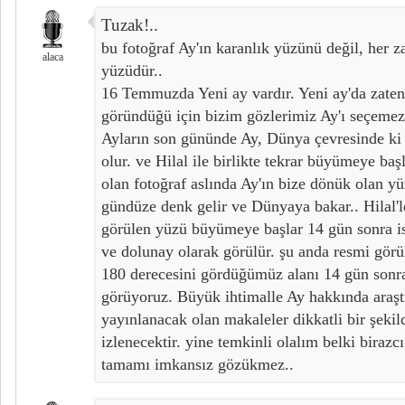
Tuzak!..
bu fotoğraf Ay'ın karanlık yüzünü değil, her 
alaca
yüzüdür..
16 Temmuzda Yeni ay vardır. Yeni ay'da zate
göründüğü için bizim gözlerimiz Ay'ı seçemez
Ayların son gününde Ay, Dünya çevresinde ki
olur. ve Hilal ile birlikte tekrar büyümeye ba
olan fotoğraf aslında Ay'ın bize dönük olan y
gündüze denk gelir ve Dünyaya bakar.. Hilal'l
görülen yüzü büyümeye başlar 14 gün sonra i
ve dolunay olarak görülür. şu anda resmi görü
180 derecesini gördüğümüz alanı 14 gün sonr
görüyoruz. Büyük ihtimalle Ay hakkında araşt
yayınlanacak olan makaleler dikkatli bir şekild
izlenecektir. yine temkinli olalım belki bira
tamamı imkansız gözükmez..