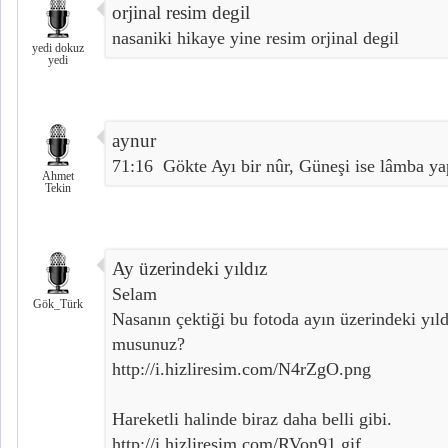
orjinal resim degil
nasaniki hikaye yine resim orjinal degil
yedi dokuz
yedi
aynur
71:16  Gökte Ayı bir nûr, Güneşi ise lâmba ya
Ahmet
Tekin
Ay üzerindeki yıldız
Selam
Gök_Türk
Nasanın çektiği bu fotoda ayın üzerindeki yıld
musunuz?
http://i.hizliresim.com/N4rZgO.png
Hareketli halinde biraz daha belli gibi.
http://i.hizliresim.com/RVon91.gif