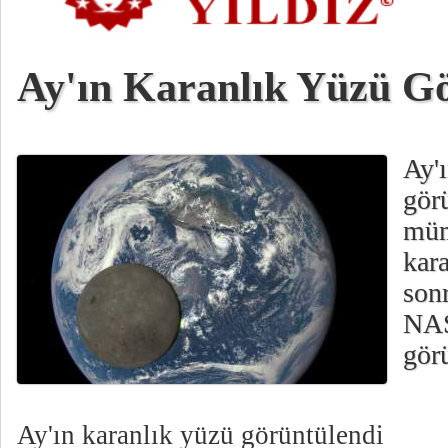
Ay'ın Karanlık Yüzü G
Ay'
gör
müm
kara
sonr
NAS
gör
Ay'ın karanlık yüzü görüntülendi