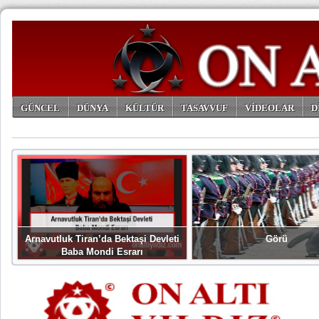
GÜNCEL
DÜNYA
KÜLTÜR
TASAVVUF
VİDEOLAR
D
ARŞİV
Arnavutluk Tiran’da Bektaşi Devleti
Görü
Baba Mondi Esrarı