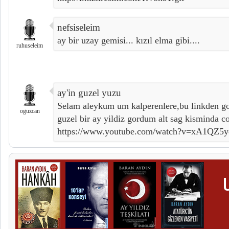
nefsiseleim
ay bir uzay gemisi... kızıl elma gibi....
ruhuseleim
ay'in guzel yuzu
Selam aleykum um kalperenlere,bu linkden gor
oguzcan
guzel bir ay yildiz gordum alt sag kisminda c
https://www.youtube.com/watch?v=xA1QZ5y