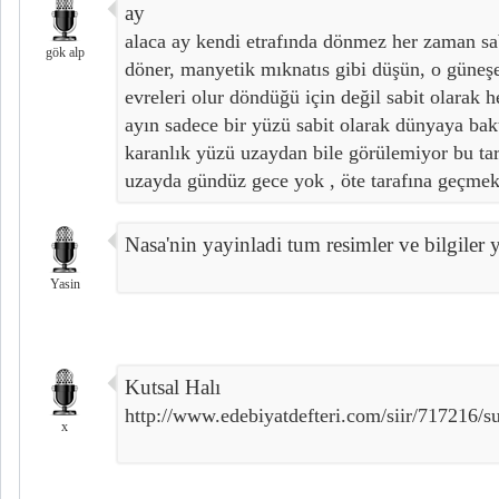
ay
alaca ay kendi etrafında dönmez her zaman s
gök alp
döner, manyetik mıknatıs gibi düşün, o güneşe
evreleri olur döndüğü için değil sabit olara
ayın sadece bir yüzü sabit olarak dünyaya bakt
karanlık yüzü uzaydan bile görülemiyor bu tar
uzayda gündüz gece yok , öte tarafına geçmek 
Nasa'nin yayinladi tum resimler ve bilgiler 
Yasin
Kutsal Halı
http://www.edebiyatdefteri.com/siir/717216/s
x