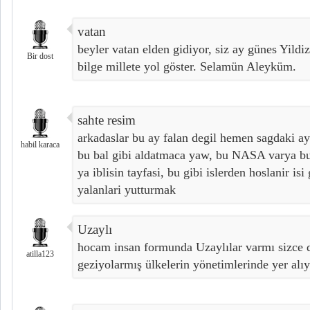
vatan
beyler vatan elden gidiyor, siz ay günes Yild
Bir dost
bilge millete yol göster. Selamün Aleyküm.
sahte resim
arkadaslar bu ay falan degil hemen sagdaki ay
habil karaca
bu bal gibi aldatmaca yaw, bu NASA varya but
ya iblisin tayfasi, bu gibi islerden hoslanir is
yalanlari yutturmak
Uzaylı
hocam insan formunda Uzaylılar varmı sizce
atilla123
geziyolarmış ülkelerin yönetimlerinde yer alı