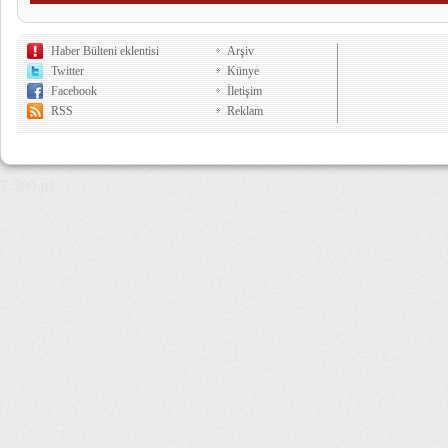
Haber Bülteni eklentisi
Arşiv
Twitter
Künye
Facebook
İletişim
RSS
Reklam
7,560 µs