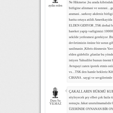
Ne Hikmetse ,bu arada kibrisdak
aydin erden
birligine alinmasi ve sonrasi....ge
aramasi...sarkosy akdeniz birligi
harita ortaya atildi Amerikayi
ELDEN GIDIYOR ,TSK derhal büy
hareket yapip varligimizi 1000
sekilde yerlesmesi gerekiyor .Bi
devletimizin önüne bir sorun g
sasilmasin ,Kibris düsmesin Yav
elden gidebilir ,planlar bu yönd
istiyen Yahudiler bunun önemi b
Avrupayi zaten ipotek etmis onl
vs....TSK den hamle bekleriz Kibr
CIHANA . saygi ve sevgileriml
ÇAKALLARIN HÜKMÜ KU
söyleyecek şey elbet çok fazla t
Duru Su
sonuçta..fakat unutulmamal
YILMAZ
ÜZERİNDE OYNANAN BİR O