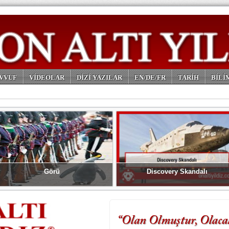
VVUF
VİDEOLAR
DİZİ YAZILAR
EN/DE/FR
TARİH
BİLİ
Görü
Discovery Skandalı