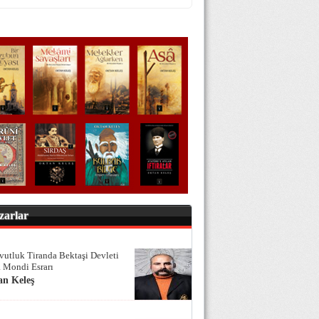
zarlar
vutluk Tiranda Bektaşi Devleti
 Mondi Esrarı
an Keleş