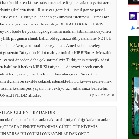
i hareketlilikten kimse bahsetmemektedir ,önce adanin yarisi avrupa
lsiningilizlerin üstü....Rus savas gemileri ....israil gaz ve petrol
 türkiyesiz...Türkiye bu adadan çekilmesini istenmesi.....simdi bir
da buralara çekmek ...elkaide var diye DIKKAT DIKKAT KIBRIS
ON
ük ölçüde bu yüzen uçak gemisini andiran kibrisimiza caydirici
0 yillik programa alarak kalici oldugumuzu dünya alemine NET bir
r daha ne Avrupa ne Israil ne rusya nede Amerika bu meseleyi
ibi göstersin.Dünyanin Kalbi mahiyetindedir KIBRISimiz .Menzilden
ru vatani önceden daha çok sarimaliyiz Türkiyenin stratejik adasi
en bakilmali herkes KIBRISI istiyor .......dünyayi ipotek etmek
ildikleri için suçlamalari hizlandiracalar çünkü Amerika ve
arin ilgisini bu sekilde çekmek istemektedir Türkiyeye izole etmek
isa herkesi suspus yapsin , ne bekliyoruz , saflarimizi belletelim
e ONALTIYILDIZ ailesine
1 Şubat 2014 01:45
RTLAR GELENE KADARDIR
üm olanlara,ama herkes anlamak istediğini,anladığı kadarını anlar
ıdır ki,ORTADA CENNET VATANIMIZ-GÜZEL TÜRKİYEMİZ
YUN VARSA,BU OYUNU OYNAYANLARDAN ÖNCE