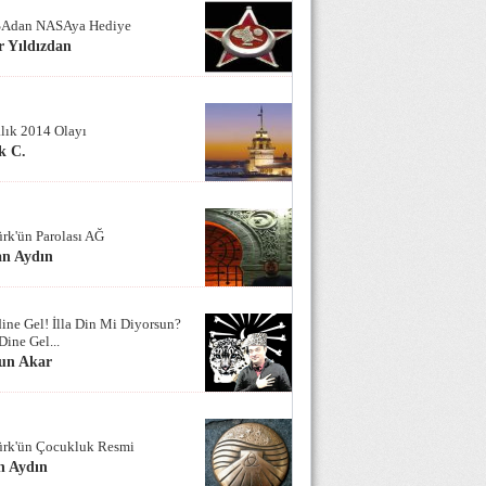
Adan NASAya Hediye
 Yıldızdan
alık 2014 Olayı
k C.
ürk'ün Parolası AĞ
an Aydın
ine Gel! İlla Din Mi Diyorsun?
Dine Gel...
un Akar
ürk'ün Çocukluk Resmi
n Aydın