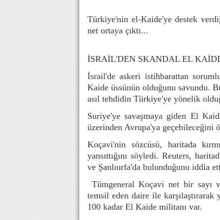
Türkiye'nin el-Kaide'ye destek verdi
net ortaya çıktı...
İSRAİL'DEN SKANDAL EL KAİD
İsrail'de askeri istihbarattan sor
Kaide üssünün olduğunu savundu. Bu
asıl tehdidin Türkiye'ye yönelik oldu
Suriye'ye savaşmaya giden El Kaid
üzerinden Avrupa'ya geçebileceğini ö
Koçavi'nin sözcüsü, haritada kırmı
yansıttığını söyledi. Reuters, hari
ve Şanlıurfa'da bulunduğunu iddia ett
Tümgeneral Koçavi net bir sayı ver
temsil eden daire ile karşılaştırara
100 kadar El Kaide militanı var.