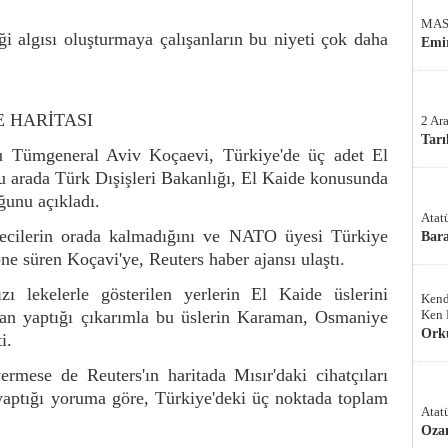
MAS
ği algısı oluşturmaya çalışanların bu niyeti çok daha
Emir
E HARİTASI
2 Ar
Tarı
umlu Tümgeneral Aviv Koçaevi, Türkiye'de üç adet El
 arada Türk Dışişleri Bakanlığı, El Kaide konusunda
ğunu açıkladı.
Atat
ecilerin orada kalmadığını ve NATO üyesi Türkiye
Bar
ne süren Koçavi'ye, Reuters haber ajansı ulaştı.
zı lekelerle gösterilen yerlerin El Kaide üslerini
Kend
tadan yaptığı çıkarımla bu üslerin Karaman, Osmaniye
Ken 
Ork
i.
mese de Reuters'ın haritada Mısır'daki cihatçıları
k yaptığı yoruma göre, Türkiye'deki üç noktada toplam
Atat
Oza