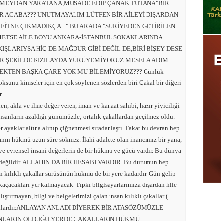
MEYDAN YARATANA,MÜSADE EDİP ÇANAK TUTANA"BİR
R ACABA??? UNUTMAYALIM LÜTFEN BİR AİLEYİ DIŞARDAN
 FİTNE ÇIKMADIKÇA..." BU ARADA "SURİYEDEN GETİRİLEN
İKMETSE AİLE BOYU ANKARA-İSTANBUL SOKAKLARINDA
IŞLARIYSA HİÇ DE MAĞDUR GİBİ DEĞİL DE,BİRİ BİŞEY DESE
BİR ŞEKİLDE.KIZILAYDA YÜRÜYEMİYORUZ MESELA ADIM
MEKTEN BAŞKA ÇARE YOK MU BİLEMİYORUZ??? Günlük
oksunu kimseler için en çok söylenen sözlerden biri Çakal bir diğeri
r.
n, akla ve ilme değer veren, iman ve kanaat sahibi, hazır yiyiciliği
n insanların azaldığı günümüzde; ortalık çakallardan geçilmez oldu.
 ayaklar altına alınıp çiğnenmesi sıradanlaştı. Fakat bu devran hep
nın hükmü uzun süre sökmez. İlahi adalete olan inancımız bir yana,
i ve evrensel insani değerlerin de bir hükmü ve gücü vardır. Bu dünya
siz değildir. ALLAHIN DA BİR HESABI VARDIR..Bu durumun hep
n kılıklı çakallar sürüsünün hükmü de bir yere kadardır. Gün gelip
açacakları yer kalmayacak. Tıpkı bilgisayarlarımıza dışardan hile
lıştırmayan, bilgi ve belgelerimizi çalan insan kılıklı çakallar (
tılacaklardır.ANLAYAN ANLADI DİYEREK BİR ATASÖZÜMÜZLE
ANLARIN OLDUĞU YERDE ÇAKALLARIN HÜKMÜ