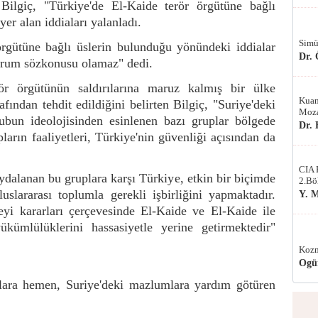
Bilgiç, "Türkiye'de El-Kaide terör örgütüne bağlı
er alan iddiaları yalanladı.
Simü
örgütüne bağlı üslerin bulunduğu yönündeki iddialar
Dr.
urum sözkonusu olamaz" dedi.
ör örgütünün saldırılarına maruz kalmış bir ülke
Kuan
fından tehdit edildiğini belirten Bilgiç, "Suriye'deki
Moza
bun ideolojisinden esinlenen bazı gruplar bölgede
Dr.
pların faaliyetleri, Türkiye'nin güvenliği açısından da
CIA 
dalanan bu gruplara karşı Türkiye, etkin bir biçimde
2.Bö
lararası toplumla gerekli işbirliğini yapmaktadır.
Y. 
i kararları çerçevesinde El-Kaide ve El-Kaide ile
yükümlülüklerini hassasiyetle yerine getirmektedir"
Kozm
Ogü
kıllara hemen, Suriye'deki mazlumlara yardım götüren