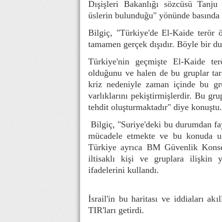
Dışişleri Bakanlığı sözcüsü Tanju 
üslerin bulunduğu" yönünde basında y
Bilgiç, "Türkiye'de El-Kaide terör 
tamamen gerçek dışıdır. Böyle bir d
Türkiye'nin geçmişte El-Kaide ter
olduğunu ve halen de bu gruplar tara
kriz nedeniyle zaman içinde bu gru
varlıklarını pekiştirmişlerdir. Bu gru
tehdit oluşturmaktadır" diye konuştu.
Bilgiç, "Suriye'deki bu durumdan fay
mücadele etmekte ve bu konuda ulus
Türkiye ayrıca BM Güvenlik Konsey
iltisaklı kişi ve gruplara ilişkin 
ifadelerini kullandı.
İsrail'in bu haritası ve iddiaları a
TIR'ları getirdi.