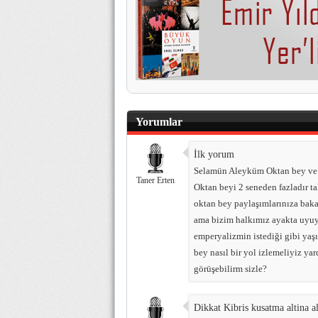
Yorumlar
İlk yorum
Selamün Aleyküm Oktan bey ve d
Taner Erten
Oktan beyi 2 seneden fazladır 
oktan bey paylaşımlarınıza bak
ama bizim halkımız ayakta uyuyo
emperyalizmin istediği gibi yaşı
bey nasıl bir yol izlemeliyiz ya
görüşebilirm sizle?
Dikkat Kibris kusatma altina a