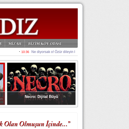
M
MİZAH
BİZİM KÖY ODASI
Necro: Dijital Büyü