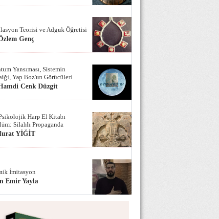
lasyon Teorisi ve Adguk Öğretisi
 Özlem Genç
tum Yansıması, Sistemin
iği, Yap Boz'un Görücüleri
 Hamdi Cenk Düzgit
Psikolojik Harp El Kitabı
lüm: Silahlı Propaganda
Murat YİĞİT
ik İmitasyon
n Emir Yayla