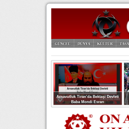
GÜNCEL
DÜNYA
KÜLTÜR
TASA
ARŞİV
Arnavutluk Tiran’da Bektaşi Devleti
Baba Mondi Esrarı