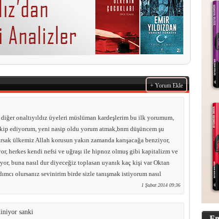
+ Yorum Ekle
iğer onaltıyıldız üyeleri müslüman kardeşlerim bu ilk yorumum,
takip ediyorum, yeni nasip oldu yorum atmak,bnm düşüncem şu
arsak ülkemiz Allah korusun yakın zamanda karışacağa benziyor,
r, herkes kendi nefsi ve uğraşı ile hipnoz olmuş gibi kapitalizm ve
yor, buna nasıl dur diyeceğiz toplasan uyanık kaç kişi var Oktan
rdımcı olursanız sevinirim birde sizle tanışmak istiyorum nasıl
1 Şubat 2014 09:36
liniyor sanki
En