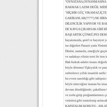
"OYNATANA,OYNANMASINA 
BAKMAK LAZIM DEĞİL MİDİ
"HİÇBİR GÜÇ YIKAMAZ,İÇTE
GARİBANLAR(!!!???) NE H
DİLENCİLİK YAPIYOR VE BAK
DE KAVGA ÇIKARSAK GİBİ 
BAŞI ARTIK ÇÜNKÜ,PES DE
hayatımızda, şeref ve haysiyet y
ise diğerleri Parazit yada Virüstü
Dürüst, namuslu, emeğiyle geçine
ve sadakayı elinin tersi ile ite
Hak-hukuk-adalet insanı değerler
böyle dönmez! Eşkıyalık ve para
onbinlerce yıllık insanlık tarih
bu evren sanıldığı gibi sahip
böyle süreceğine inanan bu insa
devran döndüğünde; çakalların k
ve zorla girip proğramlarımızı ça
virüsler) gibi temizlenip a
KAPATALIM KONUYU...ASL