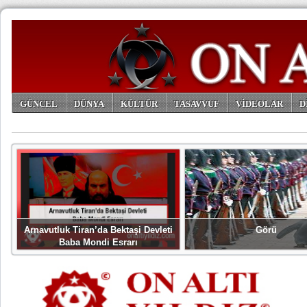
GÜNCEL
DÜNYA
KÜLTÜR
TASAVVUF
VİDEOLAR
D
ARŞİV
Arnavutluk Tiran’da Bektaşi Devleti
Görü
Baba Mondi Esrarı