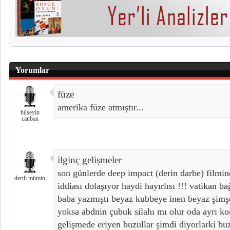
Yorumlar
füze
amerika füze atmıştır...
hüseyin
canban
ilginç gelişmeler
son günlerde deep impact (derin darbe) filmin
dertli mümin
iddiası dolaşıyor haydi hayırlısı !!! vatikan ba
baba yazmıştı beyaz kubbeye inen beyaz şimş
yoksa abdnin çubuk silahı mı olur oda ayrı ko
gelişmede eriyen buzullar şimdi diyorlarki buz