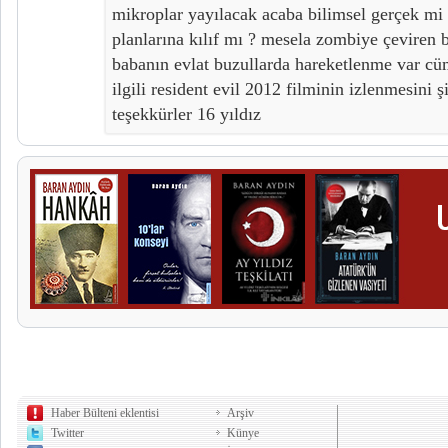
mikroplar yayılacak acaba bilimsel gerçek mi 
planlarına kılıf mı ? mesela zombiye çeviren b
babanın evlat buzullarda hareketlenme var cü
ilgili resident evil 2012 filminin izlenmesini ş
teşekkürler 16 yıldız
Haber Bülteni eklentisi
Arşiv
Twitter
Künye