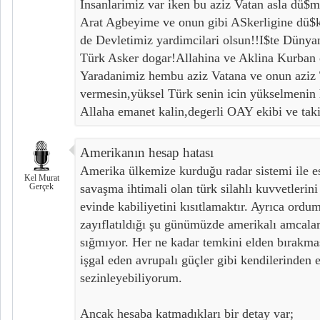
Insanlarimiz var iken bu aziz Vatan asla dü$m
Arat Agbeyime ve onun gibi ASkerligine dü$
de Devletimiz yardimcilari olsun!!I$te Dünya
Türk Asker dogar!Allahina ve Aklina Kurban
Yaradanimiz hembu aziz Vatana ve onun aziz 
vermesin,yüksel Türk senin icin yükselmeni
Allaha emanet kalin,degerli OAY ekibi ve takip
Amerikanın hesap hatası
Amerika ülkemize kurduğu radar sistemi ile es
Kel Murat
Gerçek
savaşma ihtimali olan türk silahlı kuvvetlerini
evinde kabiliyetini kısıtlamaktır. Ayrıca ordum
zayıflatıldığı şu günümüzde amerikalı amcaları
sığmıyor. Her ne kadar temkini elden bırakmas
işgal eden avrupalı güçler gibi kendilerinden
sezinleyebiliyorum.
Ancak hesaba katmadıkları bir detay var;