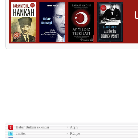
Haber Bülteni eklentisi
Arşiv
Twitter
Künye