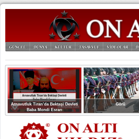
GÜNCEL
DÜNYA
KÜLTÜR
TASAVVUF
VİDEOLAR
D
ARŞİV
Arnavutluk Tiran’da Bektaşi Devleti
Görü
Baba Mondi Esrarı