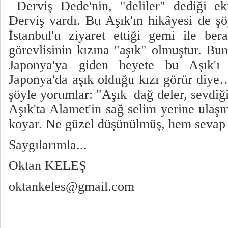
Derviş Dede'nin, "deliler" dediği ek
Derviş vardı. Bu Aşık'ın hikâyesi de şö
İstanbul'u ziyaret ettiği gemi ile be
görevlisinin kızına "aşık" olmuştur. Bu
Japonya'ya giden heyete bu Aşık'ı
Japonya'da aşık olduğu kızı görür diy
şöyle yorumlar: "Aşık dağ deler, sevdiğ
Aşık'ta Alamet'in sağ selim yerine ulaşm
koyar. Ne güzel düşünülmüş, hem seva
Saygılarımla...
Oktan KELEŞ
oktankeles@gmail.com