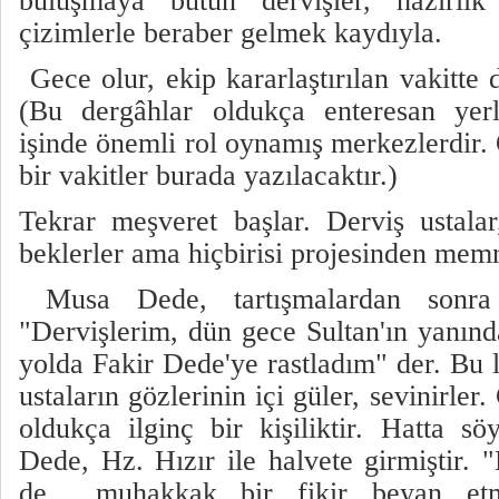
buluşmaya bütün dervişler, hazırlı
çizimlerle beraber gelmek kaydıyla.
Gece olur, ekip kararlaştırılan vakitte
(Bu dergâhlar oldukça enteresan yerl
işinde önemli rol oynamış merkezlerdir.
bir vakitler burada yazılacaktır.)
Tekrar meşveret başlar. Derviş ustalar,
beklerler ama hiçbirisi projesinden memn
Musa Dede, tartışmalardan sonra
"Dervişlerim, dün gece Sultan'ın yanınd
yolda Fakir Dede'ye rastladım" der. Bu 
ustaların gözlerinin içi güler, sevinirle
oldukça ilginç bir kişiliktir. Hatta sö
Dede, Hz. Hızır ile halvete girmiştir.
de muhakkak bir fikir beyan etmi