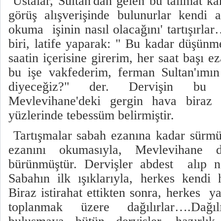
Ustalar, Sultan'dan gelen bu talimat ka
görüş alışverişinde bulunurlar kendi 
okuma işinin nasıl olacağını' tartışırla
biri, latife yaparak: " Bu kadar düşün
saatin içerisine girerim, her saat başı 
bu işe vakfederim, ferman Sultan'ımı
diyeceğiz?" der. Dervişin bu la
Mevlevihane'deki gergin hava biraz d
yüzlerinde tebessüm belirmiştir.
Tartışmalar sabah ezanına kadar sürmü
ezanını okumasıyla, Mevlevihane de
bürünmüştür. Dervişler abdest alıp n
Sabahın ilk ışıklarıyla, herkes kendi h
Biraz istirahat ettikten sonra, herkes 
toplanmak üzere dağılırlar….Dağı