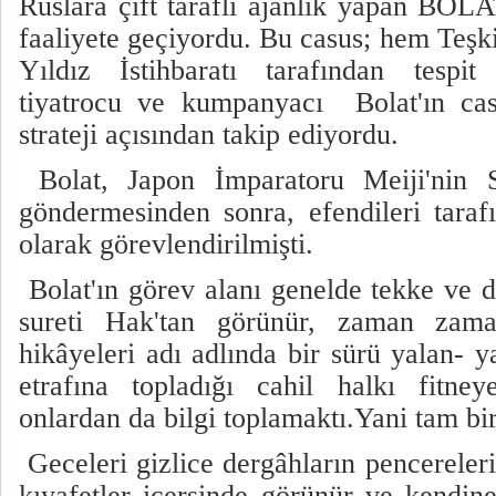
Ruslara çift taraflı ajanlık yapan BOL
faaliyete geçiyordu. Bu casus; hem Teşk
Yıldız İstihbaratı tarafından tespit 
tiyatrocu ve kumpanyacı Bolat'ın cas
strateji açısından takip ediyordu.
Bolat, Japon İmparatoru Meiji'nin 
göndermesinden sonra, efendileri taraf
olarak görevlendirilmişti.
Bolat'ın görev alanı genelde tekke ve d
sureti Hak'tan görünür, zaman zama
hikâyeleri adı adlında bir sürü yalan- ya
etrafına topladığı cahil halkı fitne
onlardan da bilgi toplamaktı.Yani tam bir 
Geceleri gizlice dergâhların pencereleri
kıyafetler içersinde görünür ve kendi