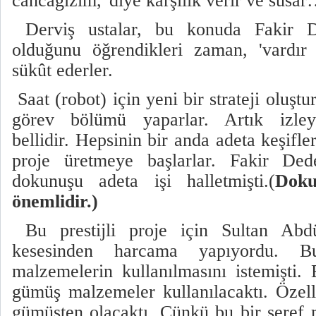
cancağızım,"diye karşılık verir ve susar
Derviş ustalar, bu konuda Fakir De
olduğunu öğrendikleri zaman, 'vardır 
sükût ederler.
Saat (robot) için yeni bir strateji oluşt
görev bölümü yaparlar. Artık izley
bellidir. Hepsinin bir anda adeta keşifler
proje üretmeye başlarlar. Fakir Dede
dokunuşu adeta işi halletmişti.(
Doku
önemlidir.)
Bu prestijli proje için Sultan Abd
kesesinden harcama yapıyordu. 
malzemelerin kullanılmasını istemişti. 
gümüş malzemeler kullanılacaktı. Özelli
gümüşten olacaktı. Çünkü bu bir şeref 