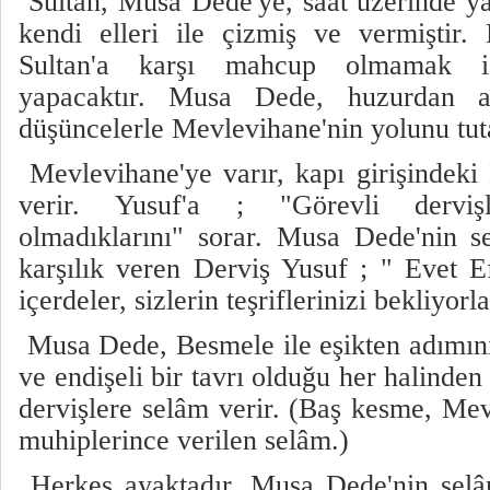
Sultan, Musa Dede'ye, saat üzerinde y
kendi elleri ile çizmiş ve vermiştir
Sultan'a karşı mahcup olmamak iç
yapacaktır. Musa Dede, huzurdan ay
düşüncelerle Mevlevihane'nin yolunu tu
Mevlevihane'ye varır, kapı girişindeki
verir. Yusuf'a ; "Görevli derviş
olmadıklarını" sorar. Musa Dede'nin s
karşılık veren Derviş Yusuf ; " Evet E
içerdeler, sizlerin teşriflerinizi bekliyorl
Musa Dede, Besmele ile eşikten adımını 
ve endişeli bir tavrı olduğu her halinden 
dervişlere selâm verir. (Baş kesme, Mev
muhiplerince verilen selâm.)
Herkes ayaktadır. Musa Dede'nin selâ