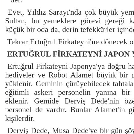
Evet, Yıldız Sarayı'nda çok büyük yemek
Sultan, bu yemeklere görevi gereği ka
küçük bir oda da, derin tefekkürler içi
Tekrar Ertuğrul Firkateyni'ne dönecek o
ERTUĞRUL FİRKATEYNİ JAPON
Ertuğrul Firkateyni Japonya'ya doğru h
hediyeler ve Robot Alamet büyük bir g
yüklenir. Geminin çürüyebilecek tahtaları
eğitimli askeri personelin yanına bi
eklenir. Gemide Derviş Dede'nin özel
personel de vardır. Bunlar Alamet'in 
kişilerdir.
Derviş Dede, Musa Dede'ye bir gün şöy