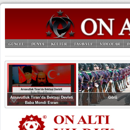
GÜNCEL
DÜNYA
KÜLTÜR
TASAVVUF
VİDEOLAR
D
ARŞİV
Arnavutluk Tiran’da Bektaşi Devleti
Görü
Baba Mondi Esrarı