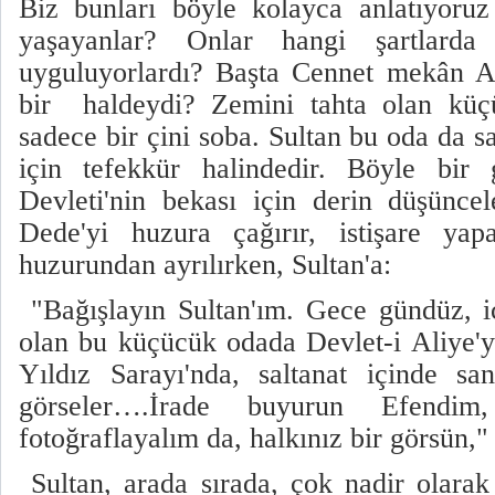
Biz bunları böyle kolayca anlatıyoru
yaşayanlar? Onlar hangi şartlarda
uyguluyorlardı? Başta Cennet mekân A
bir haldeydi? Zemini tahta olan kü
sadece bir çini soba. Sultan bu oda da s
için tefekkür halindedir. Böyle bir 
Devleti'nin bekası için derin düşüncel
Dede'yi huzura çağırır, istişare yapa
huzurundan ayrılırken, Sultan'a:
"Bağışlayın Sultan'ım. Gece gündüz, i
olan bu küçücük odada Devlet-i Aliye'
Yıldız Sarayı'nda, saltanat içinde sa
görseler….İrade buyurun Efendim
fotoğraflayalım da, halkınız bir görsün," 
Sultan, arada sırada, çok nadir olarak 