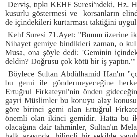
Derviş, tıpkı KEHF Suresi'ndeki, Hz. Hı
kusurlu göstermesi ve korsanların eli
de içindekileri kurtarması taktiğini uygul
Kehf Suresi 71.Ayet: "Bunun üzerine iki
Nihayet gemiye bindikleri zaman, o kul 
Musa, ona şöyle dedi: 'Geminin içinde
deldin? Doğrusu çok kötü bir iş yaptın.'"
Böylece Sultan Abdülhamid Han'ın "çok
bu gemi ile göndermeyeceğine herkes 
Ertuğrul Firkateyni'nin önden gideceğin
gayri Müslimler bu konuyu alay konusu
göre birinci gemi olan Ertuğrul Firkate
önemli olan ikinci gemidir. Hatta bu i
olacağına dair tahminler, Sultan'ın Mela
halk arasında, bilinçli bir şekilde yay