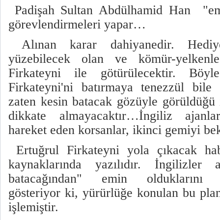
Padişah Sultan Abdülhamid Han "emi
görevlendirmeleri yapar…
Alınan karar dahiyanedir. Hediye
yüzebilecek olan ve kömür-yelkenl
Firkateyni ile götürülecektir. Böy
Firkateyni'ni batırmaya tenezzül bile
zaten kesin batacak gözüyle görüldüğü
dikkate almayacaktır…İngiliz ajanlar
hareket eden korsanlar, ikinci gemiyi b
Ertuğrul Firkateyni yola çıkacak h
kaynaklarında yazılıdır. İngilizler
batacağından" emin olduklarını a
gösteriyor ki, yürürlüğe konulan bu pla
işlemiştir.