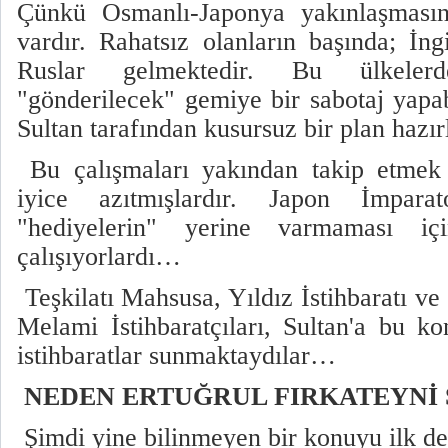
Çünkü Osmanlı-Japonya yakınlaşmasınd
vardır. Rahatsız olanların başında; İngi
Ruslar gelmektedir. Bu ülkeler
"gönderilecek" gemiye bir sabotaj yapab
Sultan tarafından kusursuz bir plan hazı
Bu çalışmaları yakından takip etmek i
iyice azıtmışlardır. Japon İmparat
"hediyelerin" yerine varmaması iç
çalışıyorlardı…
Teşkilatı Mahsusa, Yıldız İstihbaratı v
Melami İstihbaratçıları, Sultan'a bu ko
istihbaratlar sunmaktaydılar…
NEDEN ERTUĞRUL FIRKATEYNİ 
Şimdi yine bilinmeyen bir konuyu ilk de