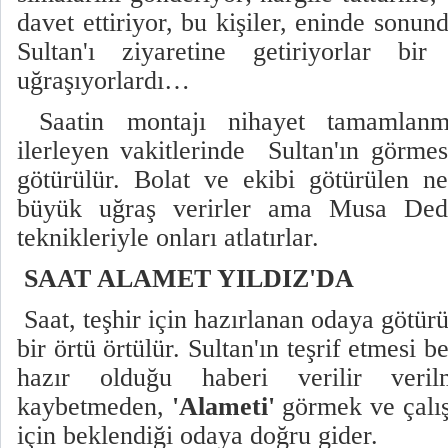
davet ettiriyor, bu kişiler, eninde sonun
Sultan'ı ziyaretine getiriyorlar bi
uğraşıyorlardı…
Saatin montajı nihayet tamamlanmış
ilerleyen vakitlerinde Sultan'ın görmes
götürülür. Bolat ve ekibi götürülen n
büyük uğraş verirler ama Musa Dede
teknikleriyle onları atlatırlar.
SAAT ALAMET YILDIZ'DA
Saat, teşhir için hazırlanan odaya götür
bir örtü örtülür. Sultan'ın teşrif etmesi b
hazır olduğu haberi verilir veril
kaybetmeden,
'Alameti'
görmek ve çalış
için beklendiği odaya doğru gider.