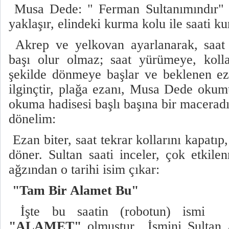
Musa Dede: " Ferman Sultanımındır" 
yaklaşır, elindeki kurma kolu ile saati ku
Akrep ve yelkovan ayarlanarak, saat b
başı olur olmaz; saat yürümeye, koll
şekilde dönmeye başlar ve beklenen ez
ilginçtir, plağa ezanı, Musa Dede okum
okuma hadisesi başlı başına bir macerad
dönelim:
Ezan biter, saat tekrar kollarını kapatıp
döner. Sultan saati inceler, çok etkilen
ağzından o tarihi isim çıkar:
"Tam Bir Alamet Bu"
İşte bu saatin (robotun) ismi Su
"ALAMET"
olmuştur…İsmini Sultan A