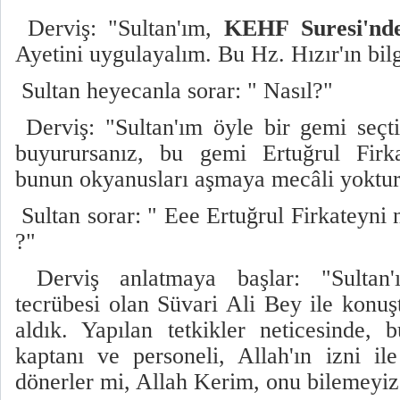
Derviş: "Sultan'ım,
KEHF Suresi'nde
Ayetini uygulayalım. Bu Hz. Hızır'ın bi
Sultan heyecanla sorar: " Nasıl?"
Derviş: "Sultan'ım öyle bir gemi seçti
buyurursanız, bu gemi Ertuğrul Firk
bunun okyanusları aşmaya mecâli yokt
Sultan sorar: " Eee Ertuğrul Firkateyni
?"
Derviş anlatmaya başlar: "Sultan
tecrübesi olan Süvari Ali Bey ile konu
aldık. Yapılan tetkikler neticesinde,
kaptanı ve personeli, Allah'ın izni il
dönerler mi, Allah Kerim, onu bilemey