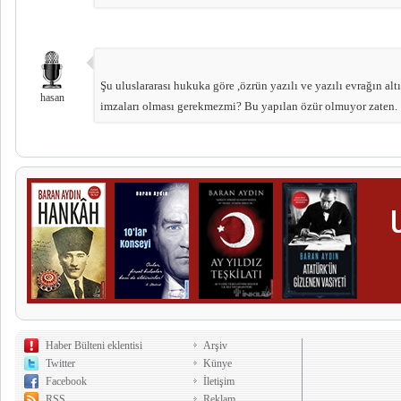
Şu uluslararası hukuka göre ,özrün yazılı ve yazılı evrağın al
hasan
imzaları olması gerekmezmi? Bu yapılan özür olmuyor zaten.
Haber Bülteni eklentisi
Arşiv
Twitter
Künye
Facebook
İletişim
RSS
Reklam