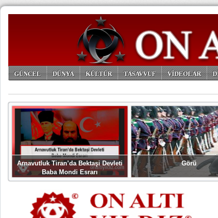
GÜNCEL
DÜNYA
KÜLTÜR
TASAVVUF
VİDEOLAR
D
ARŞİV
Arnavutluk Tiran’da Bektaşi Devleti
Görü
Baba Mondi Esrarı