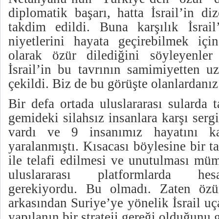
diplomatik başarı, hatta İsrail’in di
takdim edildi. Buna karşılık İsrail
niyetlerini hayata geçirebilmek içi
olarak özür dilediğini söyleyenler
İsrail’in bu tavrının samimiyetten u
çekildi. Biz de bu görüşte olanlardanız
Bir defa ortada uluslararası sularda 
gemideki silahsız insanlara karşı serg
vardı ve 9 insanımız hayatını k
yaralanmıştı. Kısacası böylesine bir t
ile telafi edilmesi ve unutulması mü
uluslararası platformlarda hes
gerekiyordu. Bu olmadı. Zaten öz
arkasından Suriye’ye yönelik İsrail uça
yapılanın bir strateji gereği olduğunu 