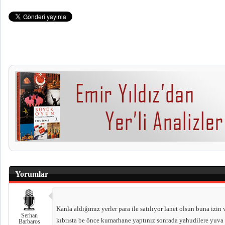
Yorumlar
Kanla aldığımız yerler para ile satılıyor lanet olsun buna izin 
Serhan
kıbrısta be önce kumarhane yaptınız sonrada yahudilere yuva
Barbaros