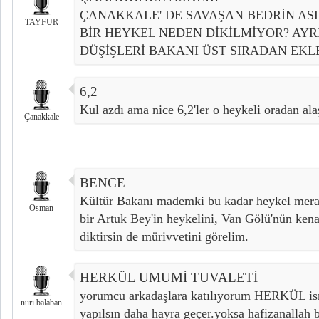
ÇANAKKALE' DE SAVAŞAN BEDRİN AS
TAYFUR
BİR HEYKEL NEDEN DİKİLMİYOR? AYR
DÜŞİŞLERİ BAKANI ÜST SIRADAN EKL
6,2
Kul azdı ama nice 6,2'ler o heykeli oradan ala
Çanakkale
BENCE
Kültür Bakanı mademki bu kadar heykel merak
Osman
bir Artuk Bey'in heykelini, Van Gölü'nün kena
diktirsin de mürivvetini görelim.
HERKÜL UMUMİ TUVALETİ
yorumcu arkadaşlara katılıyorum HERKÜL is
nuri balaban
yapılsın daha hayra geçer.yoksa hafizanallah 