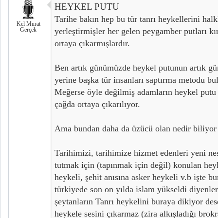
HEYKEL PUTU
Tarihe bakın hep bu tür tanrı heykellerini hal
Kel Murat
Gerçek
yerleştirmişler her gelen peygamber putları kı
ortaya çıkarmışlardır.
Ben artık günümüzde heykel putunun artık g
yerine başka tür insanları saptırma metodu bu
Meğerse öyle değilmiş adamların heykel putu
çağda ortaya çıkarılıyor.
Ama bundan daha da üzücü olan nedir biliyo
Tarihimizi, tarihimize hizmet edenleri yeni nes
tutmak için (tapınmak için değil) konulan hey
heykeli, şehit anısına asker heykeli v.b işte b
türkiyede son on yılda islam yükseldi diyenle
şeytanların Tanrı heykelini buraya dikiyor de
heykele sesini çıkarmaz (zira alkışladığı brokr