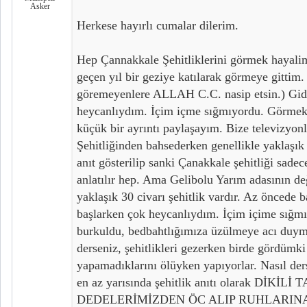
Asker
Herkese hayırlı cumalar dilerim.
Hep Çannakkale Şehitliklerini görmek hayali
geçen yıl bir geziye katılarak görmeye gittim.
göremeyenlere ALLAH C.C. nasip etsin.) Gid
heycanlıydım. İçim içme sığmıyordu. Görmek
küçük bir ayrıntı paylaşayım. Bize televizyon
Şehitliğinden bahsederken genellikle yaklaşık
anıt gösterilip sanki Çanakkale şehitliği sade
anlatılır hep. Ama Gelibolu Yarım adasının de
yaklaşık 30 civarı şehitlik vardır. Az öncede 
başlarken çok heycanlıydım. İçim içime sığm
burkuldu, bedbahtlığımıza üzülmeye acı duy
derseniz, şehitlikleri gezerken birde gördümki
yapamadıklarını ölüyken yapıyorlar. Nasıl ders
en az yarısında şehitlik anıtı olarak DİKİLİ 
DEDELERİMİZDEN ÖC ALIP RUHLARIN