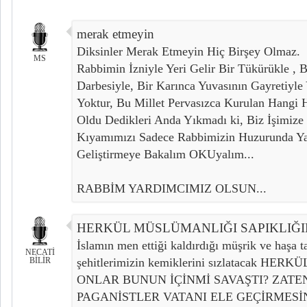
merak etmeyin
Diksinler Merak Etmeyin Hiç Birşey Olmaz.
MS
Rabbimin İzniyle Yeri Gelir Bir Tükürükle ,
Darbesiyle, Bir Karınca Yuvasının Gayretiyle
Yoktur, Bu Millet Pervasızca Kurulan Hangi H
Oldu Dedikleri Anda Yıkmadı ki, Biz İşimize
Kıyamımızı Sadece Rabbimizin Huzurunda Y
Geliştirmeye Bakalım OKUyalım...
RABBİM YARDIMCIMIZ OLSUN...
HERKÜL MÜSLÜMANLIĞI SAPIKLIĞI
İslamın men ettiği kaldırdığı müşrik ve haşa ta
NECATİ
BİLİR
şehitlerimizin kemiklerini sızlatacak HE
ONLAR BUNUN İÇİNMİ SAVAŞTI? ZATE
PAGANİSTLER VATANI ELE GEÇİRMESİ