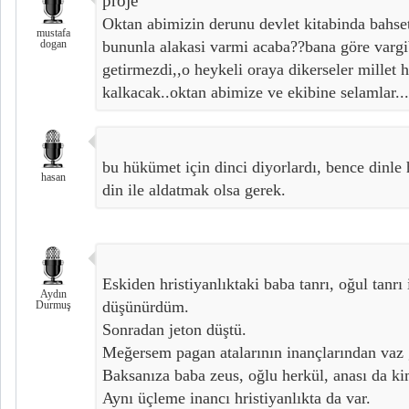
proje
Oktan abimizin derunu devlet kitabinda bahset
mustafa
dogan
bununla alakasi varmi acaba??bana göre var
getirmezdi,,o heykeli oraya dikerseler millet h
kalkacak..oktan abimize ve ekibine selamlar...
bu hükümet için dinci diyorlardı, bence dinle h
hasan
din ile aldatmak olsa gerek.
Eskiden hristiyanlıktaki baba tanrı, oğul tanrı
Aydın
düşünürdüm.
Durmuş
Sonradan jeton düştü.
Meğersem pagan atalarının inançlarından vaz
Baksanıza baba zeus, oğlu herkül, anası da ki
Aynı üçleme inancı hristiyanlıkta da var.