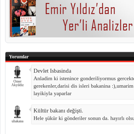
Yorumlar
Devlet Isbasinda
Anladim ki istenince gonderiliyormus gercekt
Omer
Akyildiz
gerekenler,darisi dis isleri bakanina :),umarim 
layikiyla yaparlar
Kültür bakanı değişti.
Hele şükür ki gönderiler sonun da. hayırlı olsu
uhakana