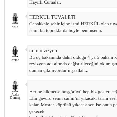
Hayırlı Cumalar.
HERKÜL TUVALETİ
Çanakkale şehir içine ismi HERKÜL olan tuva
çetin
isimi bu topraklarda böyle benimsenir.
mini revizyon
Bu üç bakanında dahil olduğu 4 ya 5 bakanı k
emine
revizyon adı altında değiştirileceğini okumu
duman çıkmıyordur inşaallah...
Her ne hikmetse hoşgörüyü hep biz göstereceğ
Aydın
Elin gavuru senin camii’ni yıkacak, tarihi es
Durmuş
kalan Mostar köprünü yıkacak sen ise onun pag
çekecek