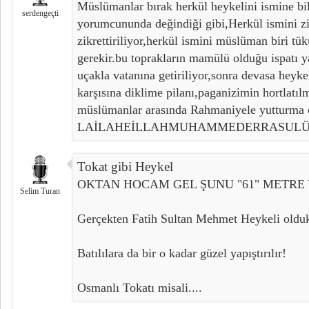
Müslümanlar bırak herkül heykelini ismine bi
serdengeçti
yorumcununda değindiği gibi,Herkül ismini zih
zikrettiriliyor,herkül ismini müslüman biri tü
gerekir.bu toprakların mamülü olduğu ispatı y
uçakla vatanına getiriliyor,sonra devasa heyke
karşısına diklime pilanı,paganizimin hortlatıl
müslümanlar arasında Rahmaniyele yutturma o
LAİLAHEİLLAHMUHAMMEDERRASULÜ
Tokat gibi Heykel
OKTAN HOCAM GEL ŞUNU "61" METRE 
Selim Turan
Gerçekten Fatih Sultan Mehmet Heykeli oldukç
Batılılara da bir o kadar güzel yapıştırılır!
Osmanlı Tokatı misali....