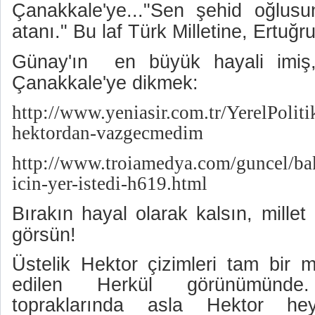
Çanakkale'ye...
"Sen şehid oğlusun
atanı." Bu laf Türk Milletine, Ertuğr
Günay'ın en büyük hayali imiş,
Çanakkale'ye dikmek:
http://www.yeniasir.com.tr/YerelPolit
hektordan-vazgecmedim
http://www.troiamedya.com/guncel/ba
icin-yer-istedi-h619.html
Bırakın hayal olarak kalsın, mille
görsün!
Üstelik Hektor çizimleri tam bir mi
edilen Herkül görünümünde
topraklarında asla Hektor heyk