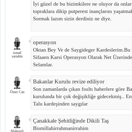
İyi güzel de bu bizimkilere ne oluyor da onlar
topraklara dikip putperest inançlarını yaşatmak
Sormak lazım sizin derdiniz ne diye.
operasyon
Oktan Bey Ve de Saygideger Kardeslerim.Bu 
ismail
sarialtin
Sifaaen Karsi Operasyon Olarak Net Üzerinde
Selamlar.
Bakanlar Kurulu revize ediliyor
Son zamanlarda çıkan fısıltı haberlere göre 
Ömer Can
kurulunda bir çok değişikliğe gidecekmiş.. E
Talu kardeşinden saygılar
Çanakkale Şehitliğinde Dikili Taş
Bismillahirrahmanirrahim
Maltepeli