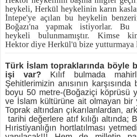
Hektor heykelinin başına miğfer geçi
heykeli, Herkül heykelinin karın kaslar
İntepe'ye açılan bu heykelin benzer
Boğazı'na yapmak istiyorlar. Bu 
heykeli bulunmamıştır. Kimse kim
Hektor diye Herkül'ü bize yutturmaya 
Türk İslam topraklarında böyle
işi var?
Kılıf bulmada mahirl
Şehitlerimizin anısının karşısında
boyu 50 metre-(Boğaziçi köprüsü y
ve İslam kültürüne ait olmayan bir 
Toprak altından çıkarılanlardan, arke
tarihi değerlere atıf kılığı altında;
Hıristiyanlığın hortlatılması yetmed
yapılacak!!! Hem de milletin p