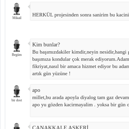
HERKÜL projesinden sonra sanirim bu kacini
Mikail
Kim bunlar?
Bu başımızdakiler kimdir,neyin nesidir,hangi gü
Begüm
başımıza kondular çok merak ediyorum.Adamı
fikriyat,nasıl bir amaca hizmet ediyor bu ada
artık gün yüzüne !
apo
millet,bu arada apoyla diyalog tam gaz devam 
bir dost
apo yu gözden kacirmayalim . yoksa bir gün o
ÇANAKKALE ASKERİ