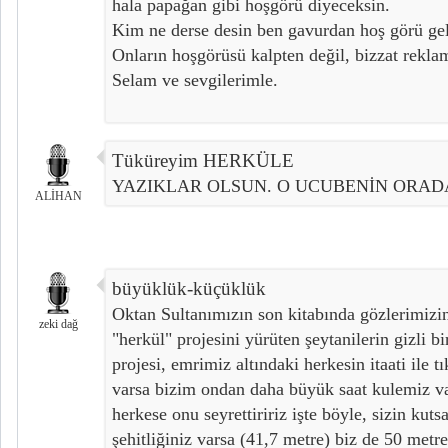
hala papağan gibi hoşgörü diyeceksin.
Kim ne derse desin ben gavurdan hoş görü ge
Onların hoşgörüsü kalpten değil, bizzat rekla
Selam ve sevgilerimle.
Tüküreyim HERKÜLE
YAZIKLAR OLSUN. O UCUBENİN ORADA
ALİHAN
büyüklük-küçüklük
Oktan Sultanımızın son kitabında gözlerimizi
zeki dağ
"herkül" projesini yürüten şeytanilerin gizli bi
projesi, emrimiz altındaki herkesin itaati ile tık
varsa bizim ondan daha büyük saat kulemiz va
herkese onu seyrettiririz işte böyle, sizin kut
şehitliğiniz varsa (41,7 metre) biz de 50 me