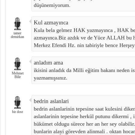
düşünemiyorum.
Kul azmayınca
Kula bela gelmez HAK yazmayınca , HAK be
tamer
demirkan
azmayınca.Biz azdık ve de Yüce ALLAH bu hü
Merkez Efendi Hz. nin tabiriyle bence Herşe
anladım ama
ikisini anladık da Milli eğitim bakanı neden is
Mehmet
Bilir
yazmamışsınız.
bedrin aslanlari
bedrin aslanlarinin tepesine saat kulesini dike
bir dost
aslanlarinin tepesine herkül putunu dikermi ,
hükümet oldugu sürece her an her sey olabilir
bunlarin alayi görevden alinmali . oktan hoca