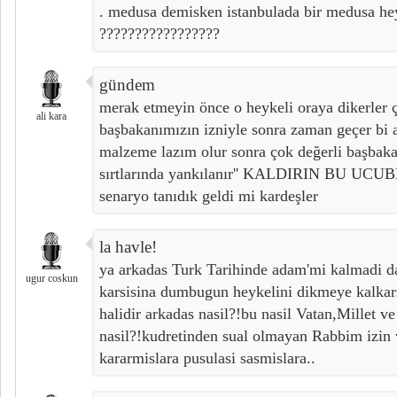
. medusa demisken istanbulada bir medusa hey
?????????????????
gündem
merak etmeyin önce o heykeli oraya dikerler 
ali kara
başbakanımızın izniyle sonra zaman geçer bi 
malzeme lazım olur sonra çok değerli başbaka
sırtlarında yankılanır'' KALDIRIN BU UCU
senaryo tanıdık geldi mi kardeşler
la havle!
ya arkadas Turk Tarihinde adam'mi kalmadi da
ugur coskun
karsisina dumbugun heykelini dikmeye kalkarsi
halidir arkadas nasil?!bu nasil Vatan,Millet ve
nasil?!kudretinden sual olmayan Rabbim izin 
kararmislara pusulasi sasmislara..