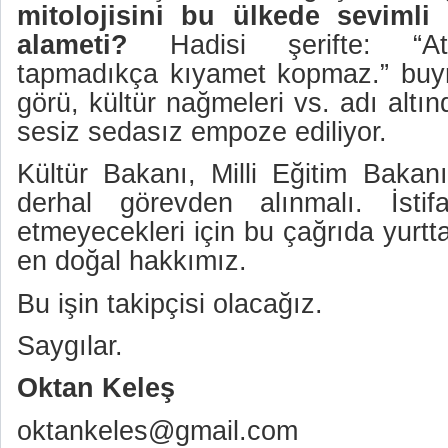
mitolojisini bu ülkede sevimli
alameti?
Hadisi şerifte: “Atal
tapmadıkça kıyamet kopmaz.” buyru
görü, kültür nağmeleri vs. adı altın
sesiz sedasız empoze ediliyor.
Kültür Bakanı, Milli Eğitim Baka
derhal görevden alınmalı. İsti
etmeyecekleri için bu çağrıda yurt
en doğal hakkımız.
Bu işin takipçisi olacağız.
Saygılar.
Oktan Keleş
oktankeles@gmail.com