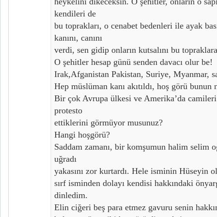
heykelini dikeceksin. O şehitler, onların o sapı
kendileri de
bu toprakları, o cenabet bedenleri ile ayak bas
kanını, canını
verdi, sen gidip onların kutsalını bu topraklar
O şehitler hesap günü senden davacı olur be!
Irak,Afganistan Pakistan, Suriye, Myanmar, sa
Hep müslüman kanı akıtıldı, hoş görü bunun 
Bir çok Avrupa ülkesi ve Amerika’da camileri
protesto
ettiklerini görmüyor musunuz?
Hangi hoşgörü?
Saddam zamanı, bir komşumun halim selim oğl
uğradı
yakasını zor kurtardı. Hele isminin Hüseyin o
sırf isminden dolayı kendisi hakkındaki önyarg
dinledim.
Elin ciğeri beş para etmez gavuru senin hakk