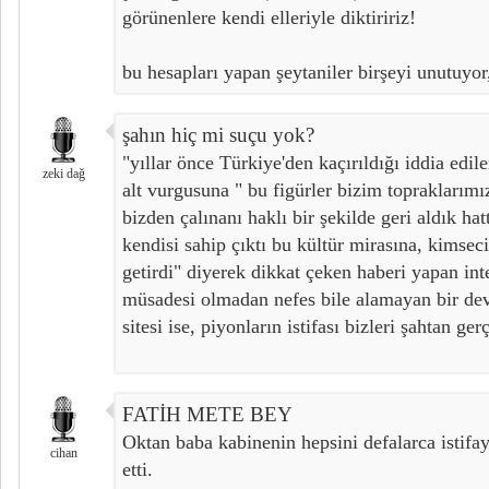
görünenlere kendi elleriyle diktiririz!
bu hesapları yapan şeytaniler birşeyi unutuyor
şahın hiç mi suçu yok?
"yıllar önce Türkiye'den kaçırıldığı iddia edil
zeki dağ
alt vurgusuna " bu figürler bizim topraklarımı
bizden çalınanı haklı bir şekilde geri aldık ha
kendisi sahip çıktı bu kültür mirasına, kimsec
getirdi" diyerek dikkat çeken haberi yapan int
müsadesi olmadan nefes bile alamayan bir de
sitesi ise, piyonların istifası bizleri şahtan ge
FATİH METE BEY
Oktan baba kabinenin hepsini defalarca istifay
cihan
etti.