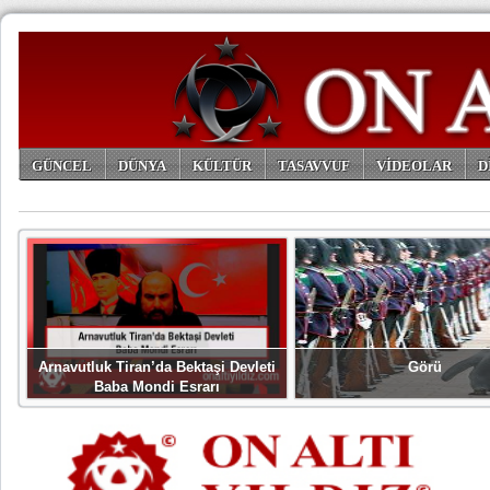
GÜNCEL
DÜNYA
KÜLTÜR
TASAVVUF
VİDEOLAR
D
ARŞİV
Arnavutluk Tiran’da Bektaşi Devleti
Görü
Baba Mondi Esrarı