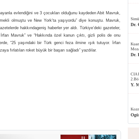
bayanla evlendiğini ve 3 çocukları olduğunu kaydeden Abit Mavruk,
Simü
emekli olmuştu ve New York’ta yaşıyordu” diye konuştu. Mavruk,
Dr.
azetelerde hakkındageniş haberler yer aldı. Türkiye’deki gazeteler,
. İrfan Mavruk” ve “Hakkında özel kanun çıktı, gizli polis de onu
lerde, “25 yaşındaki bir Türk genci feza ilmine ışık tutuyor. İrfan
Kuan
Moza
aya fırlatılan roket büyük bir başarı sağladı” yazdılar.
Dr.
CIA 
2.Bö
Y. 
Kozm
Ogü