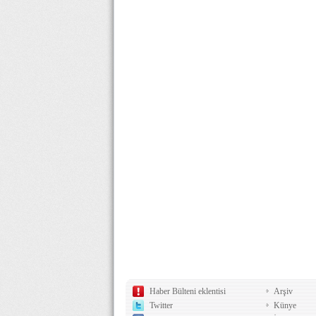
Haber Bülteni eklentisi
Arşiv
Twitter
Künye