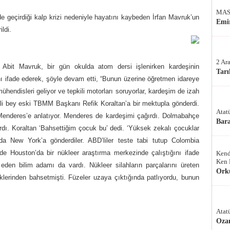
MAS
 geçirdiği kalp krizi nedeniyle hayatını kaybeden İrfan Mavruk’un
Emir
ldi.
2 Ar
Abit Mavruk, bir gün okulda atom dersi işlenirken kardeşinin
Tarı
nı ifade ederek, şöyle devam etti, “Bunun üzerine öğretmen idareye
ühendisleri geliyor ve tepkili motorları soruyorlar, kardeşim de izah
 Vali bey eski TBMM Başkanı Refik Koraltan’a bir mektupla gönderdi.
Atat
nderes’e anlatıyor. Menderes de kardeşimi çağırdı. Dolmabahçe
Bar
dı. Koraltan ‘Bahsettiğim çocuk bu’ dedi. ‘Yüksek zekalı çocuklar
da New York’a gönderdiler. ABD’liler teste tabi tutup Colombia
’de Houston’da bir nükleer araştırma merkezinde çalıştığını ifade
Kend
Ken 
eden bilim adamı da vardı. Nükleer silahların parçalarını üreten
Ork
rdiklerinden bahsetmişti. Füzeler uzaya çıktığında patlıyordu, bunun
Atat
Oza