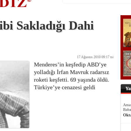
bi Sakladığı Dahi
17 Ağustos 2010 09:17 tsi
Menderes’in keşfedip ABD’ye
yolladığı İrfan Mavruk radarsız
roketi keşfetti. 69 yaşında öldü.
Türkiye’ye cenazesi geldi
Ya
Arna
Baba
Okt