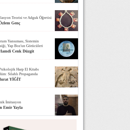
lasyon Teorisi ve Adguk Öğretisi
 Özlem Genç
tum Yansıması, Sistemin
iği, Yap Boz'un Görücüleri
 Hamdi Cenk Düzgit
Psikolojik Harp El Kitabı
lüm: Silahlı Propaganda
Murat YİĞİT
ik İmitasyon
n Emir Yayla