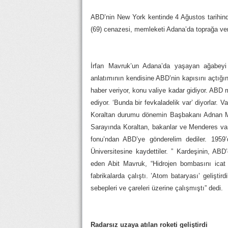
ABD’nin New York kentinde 4 Ağustos tarihinde
(69) cenazesi, memleketi Adana’da toprağa veri
İrfan Mavruk’un Adana’da yaşayan ağabeyi 
anlatımının kendisine ABD’nin kapısını açtığı
haber veriyor, konu valiye kadar gidiyor. ABD m
ediyor. ‘Bunda bir fevkaladelik var’ diyorlar.
Koraltan durumu dönemin Başbakanı Adnan Me
Sarayında Koraltan, bakanlar ve Menderes var
fonu’ndan ABD’ye gönderelim dediler. 1959’
Üniversitesine kaydettiler. ” Kardeşinin, ABD
eden Abit Mavruk, “Hidrojen bombasını icat 
fabrikalarda çalıştı. ’Atom bataryası’ gelişti
sebepleri ve çareleri üzerine çalışmıştı” dedi.
Radarsız uzaya atılan roketi geliştirdi