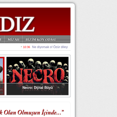
M
MİZAH
BİZİM KÖY ODASI
Necro: Dijital Büyü