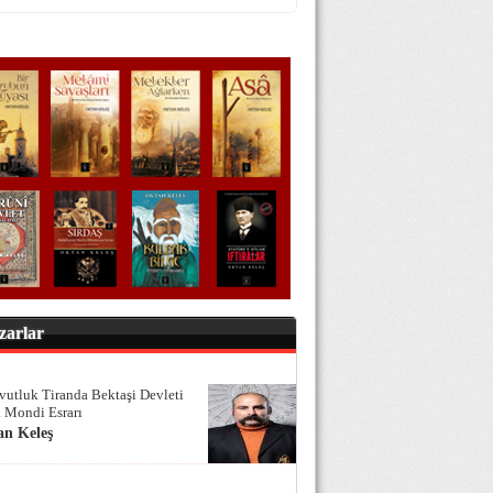
zarlar
vutluk Tiranda Bektaşi Devleti
 Mondi Esrarı
an Keleş