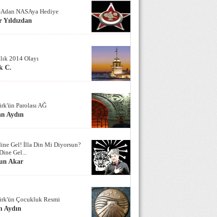
Adan NASAya Hediye
 Yıldızdan
alık 2014 Olayı
k C.
ürk'ün Parolası AĞ
an Aydın
ine Gel! İlla Din Mi Diyorsun?
Dine Gel...
un Akar
ürk'ün Çocukluk Resmi
n Aydın