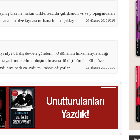
mış bize ne...sakın türkler zekidir çalışkandır vs vs propagandaları
bu adamın bize faydası ne bana bunu açıklayın...
20 Ağustos 2010 00:06
ı niye bir dış devlete gönderir....O dönemin imkanlarıyla aldığı
hayati projelerinin oluşturulmasına dönüştürürdü....Elin füzesi
mdi bize bedava uydu mu tahsis ediyorlar.....
18 Ağustos 2010 18:39
En