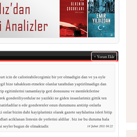
+ Yorum Ekle
yurt icin de calistirabilecegimiz bir yer olmadigin dan ve ya oyle
gil bize tahakkum etmekte olanlar tarafndan yaptirilmadign dan
erip egitimlerini tamamlayip geri donusunu ve memlektlerine
ek gonderiliyordular ne yazikki ne giden insanlarimiz gittik ten
hatirladilar n ede gonderenler onun durumunu arstirip onlarla
i onlar bizim dahi kayiplarimiz olarak gazete sayfalarina isleri bitip
ari aciklanan listesin de yerlerini aldilar . biz ise bu duruma hala
ni seyler bugun de olmaktadir.
14 Şubat 2011 04:22