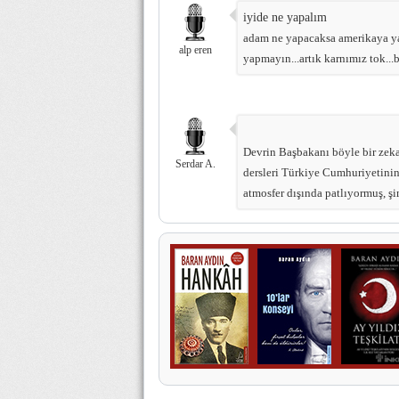
iyide ne yapalım
adam ne yapacaksa amerikaya yap
alp eren
yapmayın...artık karnımız tok...
Devrin Başbakanı böyle bir zekay
Serdar A.
dersleri Türkiye Cumhuriyetinin 
atmosfer dışında patlıyormuş, şi