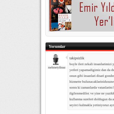
Yorumlar
takipsizlik
boyle ileri zekali insanlarimizi 
mehmetyilmaz
yerleri yapamadigimiz dan da de
onun gibi insanlari disari gond
hizmette bulunacaklarinidusuner
sonra ki zamanlarda vatanlarini 
ilgilenmediler. ve yine ne yazikk
kullanma sureleri doldugun da adl
seyirci kalmakla yetiniyoruz ay