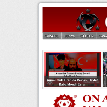
GÜNCEL
DÜNYA
KÜLTÜR
TASA
ARŞİV
Arnavutluk Tiran’da Bektaşi Devleti
Baba Mondi Esrarı