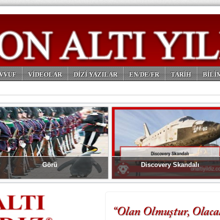
VVUF
VİDEOLAR
DİZİ YAZILAR
EN/DE/FR
TARİH
BİLİ
Görü
Discovery Skandalı