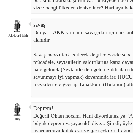
burası istikrarsızlaştırılınca, Türkiyeden deniz
sizce hangi ülkeden denize iner? Haritaya bak
savaş
Dünya HAKK yolunun savaşçıları için her anl
AlpKurtHilali
alanıdır.
Savaş mevzi terk edilerek değil mevzide sebat
mücadele, şeytanilerin saldırılarına karşı da
hale gelmek (Şeytanilerden gelen Saldırıları
savunmayı iyi yapmak) devamında ise HÜCU
mevzileri ele geçirip Tahakküm (Hükmün) altı
Deprem!
Değerli Oktan hocam, Hani diyordunuz ya, 'Am
ateş
büyük deprem yaşayacak!' diye... Şimdi, öyle
uyarılarınıza kulak astı ve geri çekildi. Lakin