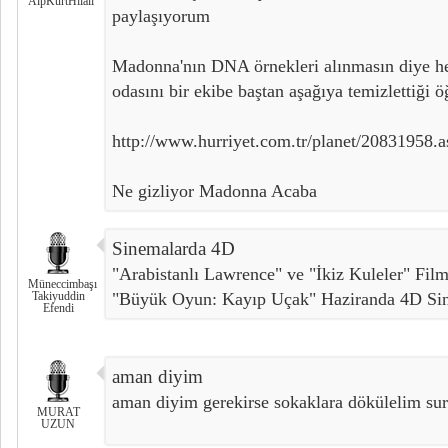
AlpKurtHilali
paylaşıyorum
Madonna'nın DNA örnekleri alınmasın diye h
odasını bir ekibe baştan aşağıya temizlettiği ö
http://www.hurriyet.com.tr/planet/20831958.a
Ne gizliyor Madonna Acaba
Sinemalarda 4D
"Arabistanlı Lawrence" ve "İkiz Kuleler" Film
Müneccimbaşı
Takiyuddin
"Büyük Oyun: Kayıp Uçak" Haziranda 4D Si
Efendi
aman diyim
aman diyim gerekirse sokaklara dökülelim su
MURAT
UZUN