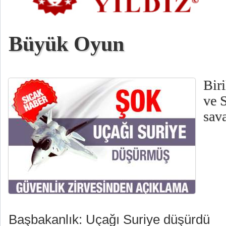
Büyük Oyun
Biri
ve 
sava
Başbakanlık: Uçağı Suriye düşürdü