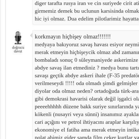
diger tarafta rusya iran ve cin suriyede cirit a
girmemiz demek bu uclunun karsisinda olma
hic iyi olmaz. Dua edelim pilotlarimiz hayatta
korkmayın hiçbişey olmaz!!!!!!!
medyaya bakıyoruz savaş havası esiyor neymi
doğrucu
davut
merak etmeyin hiçbişeycik olmaz abd zaman
bombaladı sonuç 0 süleymaniyede askerimize ç
abdye savaş ilan etmediniz ? medya bunu tart
savaşı geçtik abdye askeri ihale (F-35 predatö
verilmeseydi !!!!! oda olmadı şimdi gelmişler
diyolar oda olmaz neden? ortadoğuda türk-arap
gibi demokrasi havarisi olarak değil işgalci ola
peeeehhhhh düzene bakk suriye sınırlarında y
kökenli (nusayri veya sünni) insanımız ayaklan
cari açığını ve petrol ihtiyacını araplar karşıl
ekonomiye el fatiha ama merak etmeyin intikam
polat abimiz gider şamda film çeker kurtlar v