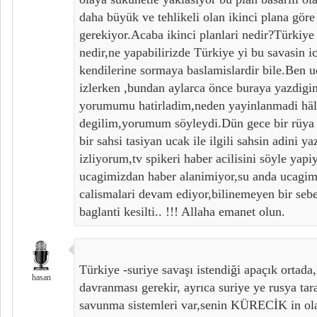
daha büyük ve tehlikeli olan ikinci plana gör
gerekiyor.Acaba ikinci planlari nedir?Türkiye
nedir,ne yapabilirizde Türkiye yi bu savasin ic
kendilerine sormaya baslamislardir bile.Ben uc
izlerken ,bundan aylarca önce buraya yazdig
yorumumu hatirladim,neden yayinlanmadi häl
degilim,yorumum söyleydi.Dün gece bir rüy
bir sahsi tasiyan ucak ile ilgili sahsin adini 
izliyorum,tv spikeri haber acilisini söyle yapiy
ucagimizdan haber alanimiyor,su anda ucagim
calismalari devam ediyor,bilinemeyen bir sebe
baglanti kesilti.. !!! Allaha emanet olun.
Türkiye -suriye savaşı istendiği apaçık ortad
hasan
davranması gerekir, ayrıca suriye ye rusya ta
savunma sistemleri var,senin KÜRECİK in olab