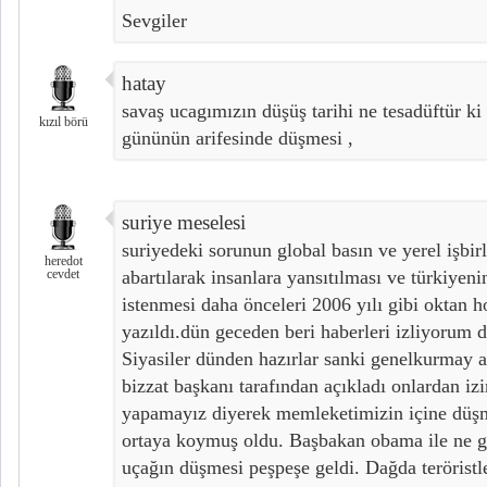
Sevgiler
hatay
savaş ucagımızın düşüş tarihi ne tesadüftür ki
kızıl börü
gününün arifesinde düşmesi ,
suriye meselesi
suriyedeki sorunun global basın ve yerel işbirl
heredot
cevdet
abartılarak insanlara yansıtılması ve türkiyenin
istenmesi daha önceleri 2006 yılı gibi oktan h
yazıldı.dün geceden beri haberleri izliyorum d
Siyasiler dünden hazırlar sanki genelkurmay 
bizzat başkanı tarafından açıkladı onlardan izi
yapamayız diyerek memleketimizin içine düşm
ortaya koymuş oldu. Başbakan obama ile ne gör
uçağın düşmesi peşpeşe geldi. Dağda teröristle