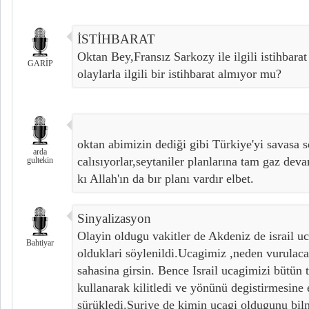
İSTİHBARAT
Oktan Bey,Fransız Sarkozy ile ilgili istihbara
GARİP
olaylarla ilgili bir istihbarat almıyor mu?
oktan abimizin dediği gibi Türkiye'yi savasa
arda
calısıyorlar,seytaniler planlarına tam gaz de
gultekin
kı Allah'ın da bır planı vardır elbet.
Sinyalizasyon
Olayin oldugu vakitler de Akdeniz de israil uc
Bahtiyar
olduklari söylenildi.Ucagimiz ,neden vurulaca
sahasina girsin. Bence Israil ucagimizi bütün 
kullanarak kilitledi ve yönünü degistirmesine 
sürükledi.Suriye de kimin ucagi oldugunu b