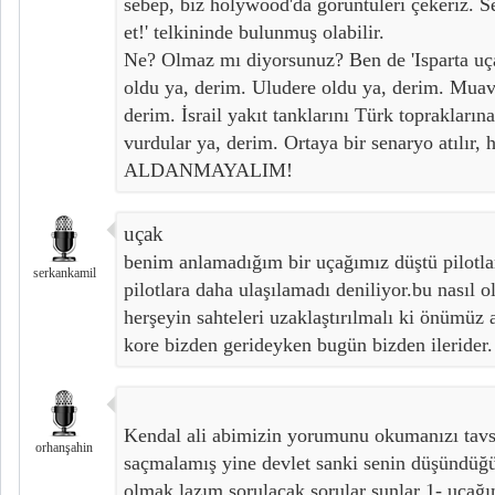
sebep, biz holywood'da görüntüleri çekeriz.
et!' telkininde bulunmuş olabilir.
Ne? Olmaz mı diyorsunuz? Ben de 'Isparta uça
oldu ya, derim. Uludere oldu ya, derim. Muave
derim. İsrail yakıt tanklarını Türk topraklarına
vurdular ya, derim. Ortaya bir senaryo atılır, 
ALDANMAYALIM!
uçak
benim anlamadığım bir uçağımız düştü pilotlar
serkankamil
pilotlara daha ulaşılamadı deniliyor.bu nasıl 
herşeyin sahteleri uzaklaştırılmalı ki önümüz 
kore bizden gerideyken bugün bizden ilerider.
Kendal ali abimizin yorumunu okumanızı tavs
orhanşahin
saçmalamış yine devlet sanki senin düşündü
olmak lazım sorulacak sorular şunlar 1- uçağım