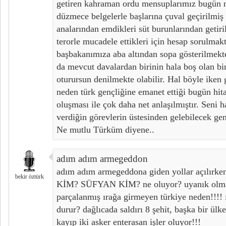
getiren kahraman ordu mensuplarımız bugün 
düzmece belgelerle başlarına çuval geçirilmiş 
analarından emdikleri süt burunlarından getiri
terorle mucadele ettikleri için hesap sorulma
başbakanımıza aba altından sopa gösterilmekte
da mevcut davalardan birinin hala boş olan bi
oturursun denilmekte olabilir. Hal böyle iken
neden türk gençliğine emanet ettiği bugün hitab
oluşması ile çok daha net anlaşılmıştır. Seni 
verdiğin görevlerin üstesinden gelebilecek ge
Ne mutlu Türküm diyene..
adım adım armegeddon
adım adım armegeddona giden yollar açılır
bekir öztürk
KİM? SÜFYAN KİM? ne oluyor? uyanık olma 
parçalanmış ırağa girmeyen türkiye neden!!!! ı
durur? dağlıcada saldırı 8 şehit, başka bir ülke
kayıp iki asker enterasan işler oluyor!!!