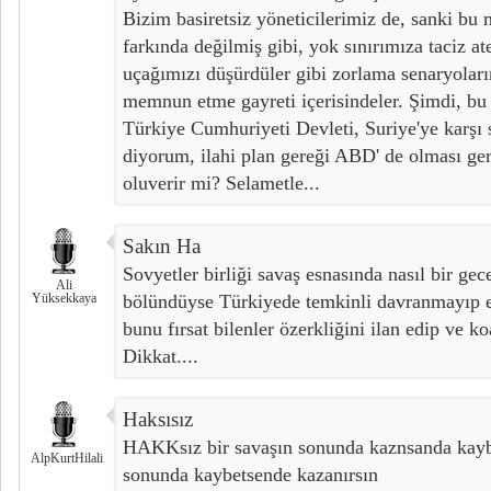
Bizim basiretsiz yöneticilerimiz de, sanki bu
farkında değilmiş gibi, yok sınırımıza taciz at
uçağımızı düşürdüler gibi zorlama senaryoların
memnun etme gayreti içerisindeler. Şimdi, bu 
Türkiye Cumhuriyeti Devleti, Suriye'ye karşı 
diyorum, ilahi plan gereği ABD' de olması ge
oluverir mi? Selametle...
Sakın Ha
Sovyetler birliği savaş esnasında nasıl bir gec
Ali
Yüksekkaya
bölündüyse Türkiyede temkinli davranmayıp em
bunu fırsat bilenler özerkliğini ilan edip ve ko
Dikkat....
Haksısız
HAKKsız bir savaşın sonunda kaznsanda kayb
AlpKurtHilali
sonunda kaybetsende kazanırsın