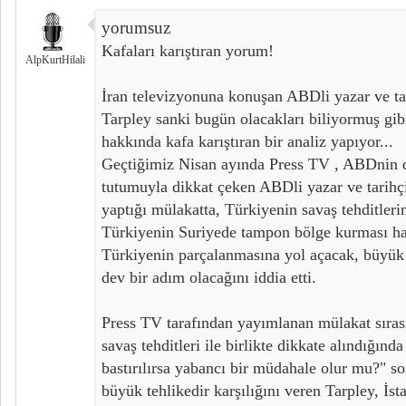
yorumsuz
Kafaları karıştıran yorum!
AlpKurtHilali
İran televizyonuna konuşan ABDli yazar ve ta
Tarpley sanki bugün olacakları biliyormuş gib
hakkında kafa karıştıran bir analiz yapıyor...
Geçtiğimiz Nisan ayında Press TV , ABDnin dış
tutumuyla dikkat çeken ABDli yazar ve tarihç
yaptığı mülakatta, Türkiyenin savaş tehditleri
Türkiyenin Suriyede tampon bölge kurması 
Türkiyenin parçalanmasına yol açacak, büyük
dev bir adım olacağını iddia etti.
Press TV tarafından yayımlanan mülakat sırasın
savaş tehditleri ile birlikte dikkate alındığında
bastırılırsa yabancı bir müdahale olur mu?" so
büyük tehlikedir karşılığını veren Tarpley, İst