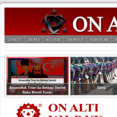
GÜNCEL
DÜNYA
KÜLTÜR
TASAVVUF
VİDEOLAR
D
ARŞİV
Arnavutluk Tiran’da Bektaşi Devleti
Görü
Baba Mondi Esrarı