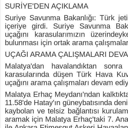
SURİYE'DEN AÇIKLAMA
Suriye Savunma Bakanlığı: Türk jet
içeriye girdi. Suriye Savunma Bak
uçağını karasularımızın üzerindey
bulunması için ortak arama çalışmaları
UÇAĞI ARAMA ÇALIŞMALARI DEV
Malatya'dan havalandıktan sonra 
karasularında düşen Türk Hava Kuvv
uçağını arama çalışmaları devam ediy
Malatya Erhaç Meydanı'ndan kalktıkt
11.58'de Hatay'ın güneybatısında den
kaybolan ve telsiz bağlantısı kurula
aramak için Malatya Erhaç'taki 7. An
ile Ankara Etimesgut Askeri Havaalan