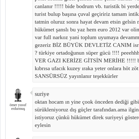
canlanır !!!!! bide bodrum vb. turistik bi yer
turist bulup başına çuval geçiririz tamam inti
tatmin oluruz sonra hayat devam etsin gelsin m
hükümet şanslı bu yaz hem euro 2012 var oli
var full narkoz yani toplum uyumaya deva
gezeriz BİZ BÜYÜK DEVLETİZ CANIM israil
? türkiye ortadoğunun süper gücü !!!! peeehh
VER GAZI KERİZE GİTSİN MERİHE !!!!! bi
kıbrısa ufacık kuzey ıraka yeter onlara höt z
SANSÜRSÜZ yayınlanır teşekkürler
suriye
oktan hocam ın yine çook önceden dediği gibi
ömer yusuf
erdurmuş
sürükleniyoruz dış güçler tarafından.ama ilgin
istiyoruz çünkü hükümet direk suriyeyi göster
eylesin