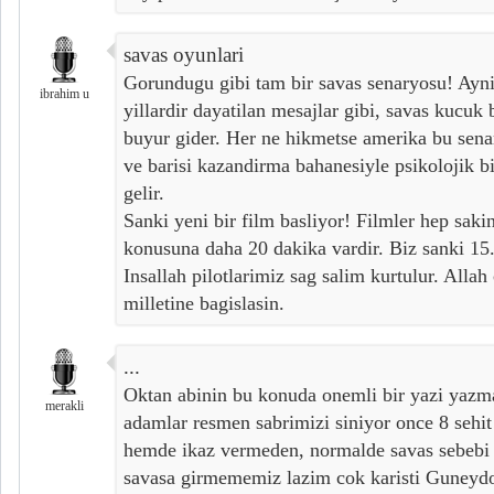
savas oyunlari
Gorundugu gibi tam bir savas senaryosu! Ayni
ibrahim u
yillardir dayatilan mesajlar gibi, savas kucuk 
buyur gider. Her ne hikmetse amerika bu sen
ve barisi kazandirma bahanesiyle psikolojik b
gelir.
Sanki yeni bir film basliyor! Filmler hep sakin
konusuna daha 20 dakika vardir. Biz sanki 15
Insallah pilotlarimiz sag salim kurtulur. Allah 
milletine bagislasin.
...
Oktan abinin bu konuda onemli bir yazi yaz
merakli
adamlar resmen sabrimizi siniyor once 8 sehi
hemde ikaz vermeden, normalde savas sebebi
savasa girmememiz lazim cok karisti Guneydog