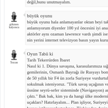
değil,bunu unutmayalım.
büyük oyunu
büyük oyunu hala anlamayanlar oktan beyi tak
gökmen
kalyoncu
anlamıyorum diyenler 100 yıl öncesini iyi ana
aktörler aynı ozaman lawrence vardı şimdi ise
nin yerini internet televizyon basın yayın kurul
Oyun Tabii ki
Tarih Tekerrürden İbaret
Tezcan
Nasıl ki 1. Dünya savaşına, karasularımıza s
gemilerinin, Osmanlı Bayrağı ile Rusyayı bom
de 50 yıllık bir F4 ün zorla Suriyeye vurdurt
sokulmak isteniyoruz. "Türk savaş uçağının 
üssüne seyrü-sefer sisteminde (Navigasyon) ar
çıktı." Bak bak, kim ya da hangi ülke moderni
uçakları? Hatırlayalım... Plan işliyor, Suriyeyi