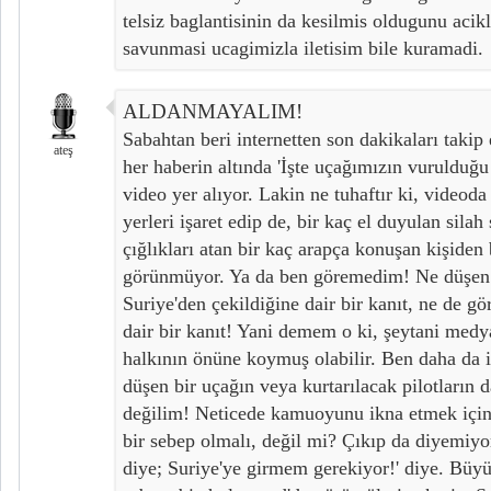
telsiz baglantisinin da kesilmis oldugunu aci
savunmasi ucagimizla iletisim bile kuramadi.
ALDANMAYALIM!
Sabahtan beri internetten son dakikaları takip
ateş
her haberin altında 'İşte uçağımızın vurulduğu
video yer alıyor. Lakin ne tuhaftır ki, videod
yerleri işaret edip de, bir kaç el duyulan silah
çığlıkları atan bir kaç arapça konuşan kişiden 
görünmüyor. Ya da ben göremedim! Ne düşen 
Suriye'den çekildiğine dair bir kanıt, ne de gö
dair bir kanıt! Yani demem o ki, şeytani medy
halkının önüne koymuş olabilir. Ben daha da 
düşen bir uçağın veya kurtarılacak pilotların
değilim! Neticede kamuoyunu ikna etmek için,
bir sebep olmalı, değil mi? Çıkıp da diyemiyor
diye; Suriye'ye girmem gerekiyor!' diye. Büyü