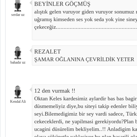
BEYİNLER GÖÇMÜŞ
alıştık gelen vuruyor giden vuruyor sonumuz 
serdar uz
uğramış kimseden ses yok seda yok yine sine
çekeceğiz..............................................
REZALET
ŞAMAR OĞLANINA ÇEVRİLDİK YETER
bahadır uz
12 den vurmak !!
Oktan Keles kardesimiz aylardir bas bas bagir
Kendal Ali
düsmemeliyiz diye,bu siteyi takip edenler bili
seyi.Bilemedigimiz bir sey vardi sadece, Türki
cekeceklerdi, ne yapilmasi gerekiyordu?Plan 
ucagini düsürelim bekliyelim..!! Anladigim k
olaya sükünetle yaklasiyor bu plan basarili o