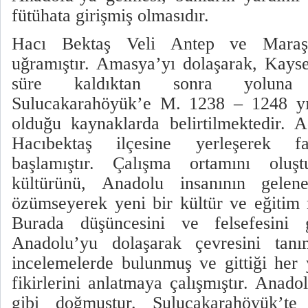
fütühata girişmiş olmasıdır.
Hacı Bektaş Veli Antep ve Maraş 
uğramıştır. Amasya’yı dolaşarak, Kayse
süre kaldıktan sonra yoluna 
Sulucakarahöyük’e M. 1238 – 1248 yıl
olduğu kaynaklarda belirtilmektedir. 
Hacıbektaş ilçesine yerleşerek faa
başlamıştır. Çalışma ortamını olu
kültürünü, Anadolu insanının gelen
özümseyerek yeni bir kültür ve eğitim
Burada düşüncesini ve felsefesini ge
Anadolu’yu dolaşarak çevresini tanım
incelemelerde bulunmuş ve gittiği her
fikirlerini anlatmaya çalışmıştır. Anad
gibi doğmuştur. Sulucakarahöyük’te