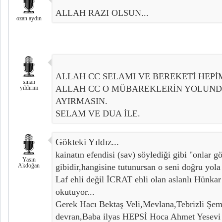
ALLAH RAZI OLSUN...
ozan aydın
ALLAH CC SELAMI VE BEREKETİ HEPİ
sinan
ALLAH CC O MÜBAREKLERİN YOLUND
yıldırım
AYIRMASIN.
SELAM VE DUA İLE.
Gökteki Yıldız...
kainatın efendisi (sav) söylediği gibi "onlar gö
Yasin
Akdoğan
gibidir,hangisine tutunursan o seni doğru yola 
Laf ehli değil İCRAT ehli olan aslanlı Hünkar h
okutuyor...
Gerek Hacı Bektaş Veli,Mevlana,Tebrizli Şe
devran,Baba ilyas HEPSİ Hoca Ahmet Yesevi 