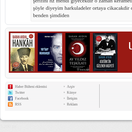
şerifini hz mehdi giyecekdir o zaman keramet
şöyle diyeyim harkuladeler ortaya cikacakdir 
benden şimdiden
Haber Bülteni eklentisi
Arşiv
Twitter
Künye
Facebook
İletişim
RSS
Reklam
5,260 µs