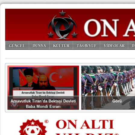
GÜNCEL
DÜNYA
KÜLTÜR
TASAVVUF
VİDEOLAR
D
ARŞİV
Arnavutluk Tiran’da Bektaşi Devleti
Görü
Baba Mondi Esrarı