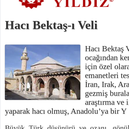
Hacı Bektaş-ı Veli
Hacı Bektaş 
ocağından ke
için özel olar
emanetleri te
İran, Irak, Ar
gezmiş burala
araştırma ve 
yaparak hacı olmuş, Anadolu’ya bir Y
Büyük Türk düşünürü ve ozanı, gönü