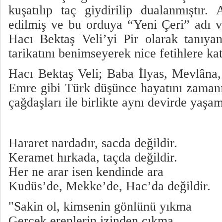
kuşatılıp taç giydirilip dualanmıştır.
edilmiş ve bu orduya “Yeni Çeri” adı v
Hacı Bektaş Veli’yi Pir olarak tanıyan
tarikatını benimseyerek nice fetihlere kat
Hacı Bektaş Veli; Baba İlyas, Mevlâna
Emre gibi Türk düşünce hayatını zaman
çağdaşları ile birlikte aynı devirde yaşam
Hararet nardadır, sacda değildir.
Keramet hırkada, taçda değildir.
Her ne arar isen kendinde ara
Kudüs’de, Mekke’de, Hac’da değildir.
"Sakin ol, kimsenin gönlünü yıkma
Gerçek erenlerin izinden çıkma