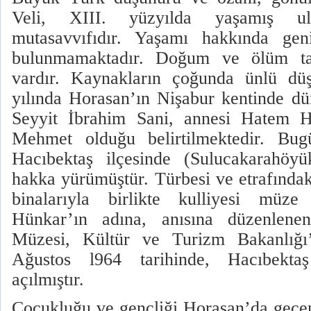
Veli, XIII. yüzyılda yaşamış u
mutasavvıfıdır. Yaşamı hakkında geni
bulunmamaktadır. Doğum ve ölüm tarih
vardır. Kaynakların çoğunda ünlü dü
yılında Horasan’ın Nişabur kentinde dü
Seyyit İbrahim Sani, annesi Hatem Ha
Mehmet olduğu belirtilmektedir. Bug
Hacıbektaş ilçesinde (Sulucakarahöy
hakka yürümüştür. Türbesi ve etrafında
binalarıyla birlikte kulliyesi müze h
Hünkar’ın adına, anısına düzenlene
Müzesi, Kültür ve Turizm Bakanlığı
Ağustos l964 tarihinde, Hacıbektaş
açılmıştır.
Çocukluğu ve gençliği Horasan’da geçen,