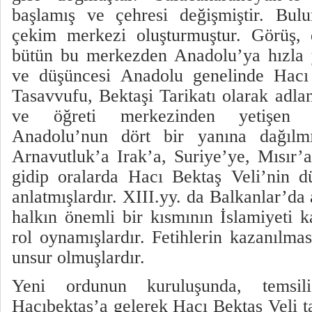
başlamış ve çehresi değişmiştir. Bul
çekim merkezi oluşturmuştur. Görüş, 
bütün bu merkezden Anadolu’ya hızla y
ve düşüncesi Anadolu genelinde Hacı 
Tasavvufu, Bektaşi Tarikatı olarak adlan
ve öğreti merkezinden yetişen öğr
Anadolu’nun dört bir yanına dağılmış
Arnavutluk’a Irak’a, Suriye’ye, Mısır’a
gidip oralarda Hacı Bektaş Veli’nin d
anlatmışlardır. XIII.yy. da Balkanlar’da 
halkın önemli bir kısmının İslamiyeti 
rol oynamışlardır. Fetihlerin kazanılmas
unsur olmuşlardır.
Yeni ordunun kuruluşunda, temsil
Hacıbektaş’a gelerek Hacı Bektaş Veli t