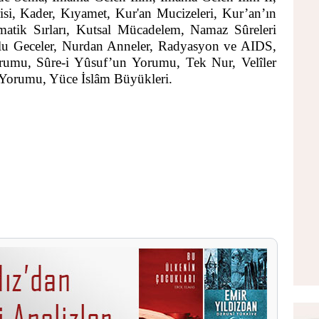
isi,
Kader
,
Kıyamet
,
Kur'an Mucizeleri
,
Kur’an’ın
atik Sırlar
ı,
Kutsal Mücadelem
,
Namaz Sûreleri
u Geceler
,
Nurdan Anneler
,
Radyasyon ve AIDS,
orumu
,
Sûre-i Yûsuf’un Yorumu
,
Tek Nur
,
Velîler
i Yorumu
,
Yüce İslâm Büyükleri
.