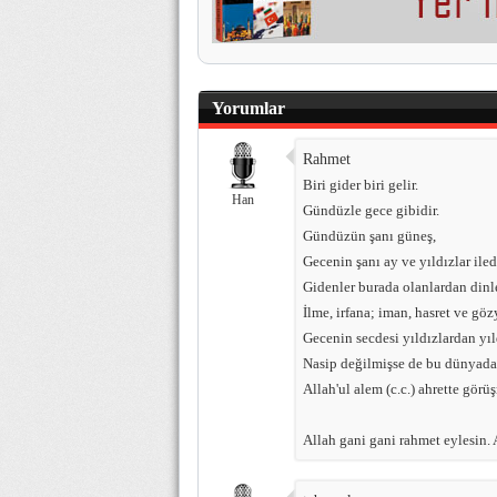
Yorumlar
Rahmet
Biri gider biri gelir.
Han
Gündüzle gece gibidir.
Gündüzün şanı güneş,
Gecenin şanı ay ve yıldızlar iledi
Gidenler burada olanlardan dinle
İlme, irfana; iman, hasret ve göz
Gecenin secdesi yıldızlardan yıldı
Nasip değilmişse de bu dünyad
Allah'ul alem (c.c.) ahrette görü
Allah gani gani rahmet eylesin.