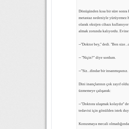
Dönüşünden kısa bir süre sonra 
metastaz nedeniyle yürüyemez ha
olarak oksijen cihazı kullanıyor
almak zorunda kalıyordu. Evine 
--''Doktor bey,'' dedi. ''Ben size...
-- ''Niçin?" diye sordum.
--"Siz...dindar bir insanmışsını
Dini inançlarının çok zayıf oldu
üzmemeye çalışarak:
--"Doktora ulaşmak kolaydır'' de
tedavisi için gönülden istek duy
Konusmaya mecali olmadığından 