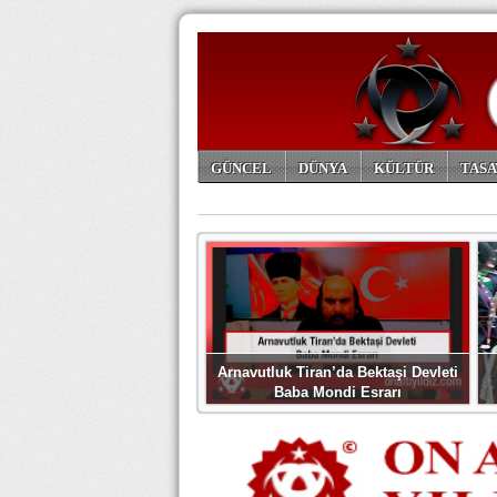
GÜNCEL
DÜNYA
KÜLTÜR
TASA
ARŞİV
Arnavutluk Tiran’da Bektaşi Devleti
Baba Mondi Esrarı