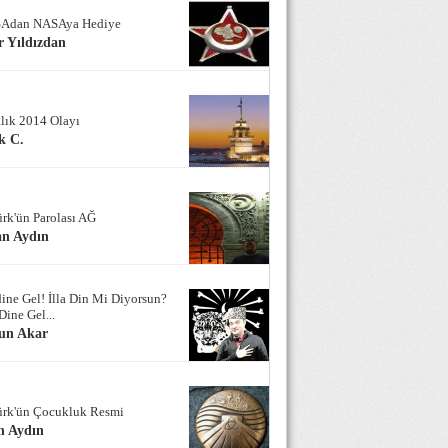
Adan NASAya Hediye
 Yıldızdan
alık 2014 Olayı
k C.
ürk'ün Parolası AĞ
an Aydın
ine Gel! İlla Din Mi Diyorsun?
Dine Gel...
un Akar
ürk'ün Çocukluk Resmi
n Aydın