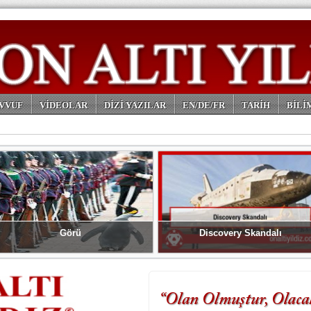
VVUF
VİDEOLAR
DİZİ YAZILAR
EN/DE/FR
TARİH
BİLİ
Görü
Discovery Skandalı