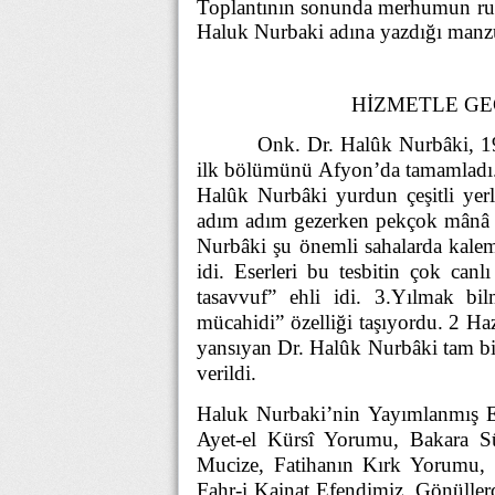
Toplantının sonunda merhumun ruh
Haluk Nurbaki adına yazdığı man
HİZMETLE GE
Onk. Dr. Halûk Nurbâki, 19
ilk bölümünü Afyon’da tamamladı. H
Halûk Nurbâki yurdun çeşitli yerl
adım adım gezerken pekçok mânâ sul
Nurbâki şu önemli sahalarda kale
idi. Eserleri bu tesbitin çok canl
tasavvuf” ehli idi. 3.Yılmak bi
mücahidi” özelliği taşıyordu. 2 Ha
yansıyan Dr. Halûk Nurbâki tam bi
verildi.
Haluk Nurbaki’nin Yayımlanmış E
Ayet-el Kürsî Yorumu
,
Bakara S
Mucize
,
Fatihanın Kırk Yorumu
,
Fahr-i Kainat Efendimiz
,
Gönüller