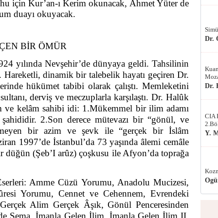
u için Kur’an-ı Kerim okunacak, Ahmet Yüter de
zum duayı okuyacak.
Simü
Dr.
ÇEN BİR ÖMÜR
24 yılında Nevşehir’de dünyaya geldi. Tahsilinin
Kuan
areketli, dinamik bir talebelik hayatı geçiren Dr.
Moza
erinde hükümet tabibi olarak çalıştı. Memleketini
Dr.
tanı, derviş ve meczuplarla karşılaştı. Dr. Halûk
m ve kelâm sahibi idi: 1.Mükemmel bir ilim adamı
CIA 
ı şahididir. 2.Son derece mütevazı bir “gönül, ve
2.Bö
lmeyen bir azim ve şevk ile “gerçek bir İslâm
Y. 
ziran 1997’de İstanbul’da 73 yaşında âlemi cemâle
r düğün (Şeb’I arûz) çoşkusu ile Afyon’da toprağa
Kozm
Ogü
serleri:
Amme Cüzü Yorumu
,
Anadolu Mucizesi
,
ûresi Yorumu
,
Cennet ve Cehennem
,
Evrendeki
Gerçek Alim Gerçek Âşık
,
Gönül Penceresinden
de Sema
,
İmanla Gelen İlim
,
İmanla Gelen İlim II
,