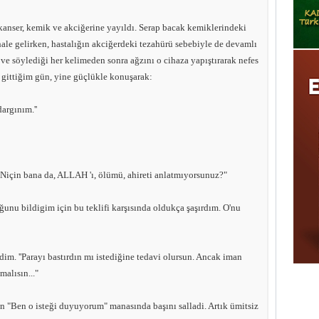
kanser, kemik ve akciğerine yayıldı. Serap bacak kemiklerindeki
le gelirken, hastalığın akciğerdeki tezahürü sebebiyle de devamlı
 ve söylediği her kelimeden sonra ağzını o cihaza yapıştırarak nefes
gittiğim gün, yine güçlükle konuşarak:
dargınım.''
z. Niçin bana da, ALLAH 'ı, ölümü, ahireti anlatmıyorsunuz?"
ğunu bildigim için bu teklifi karşısında oldukça şaşırdım. O'nu
dim. ''Parayı bastırdın mı istediğine tedavi olursun. Ancak iman
malısın..."
"Ben o isteği duyuyorum" manasında başını salladi. Artık ümitsiz