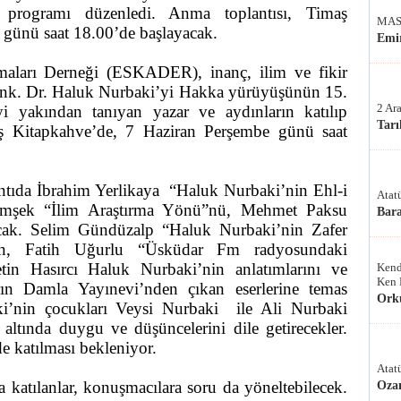
programı düzenledi. Anma toplantısı, Timaş
MAS
günü saat 18.00’de başlayacak.
Emir
maları Derneği (ESKADER), inanç, ilim ve fikir
nk. Dr. Haluk Nurbaki’yi Hakka yürüyüşünün 15.
2 Ar
’yi yakından tanıyan yazar ve aydınların katılıp
Tarı
ş Kitapkahve’de, 7 Haziran Perşembe günü saat
ntıda İbrahim Yerlikaya
“Haluk Nurbaki’nin Ehl-i
Atat
mşek “İlim Araştırma Yönü”nü, Mehmet Paksu
Bar
tacak. Selim Gündüzalp “Haluk Nurbaki’nin Zafer
rken, Fatih Uğurlu “Üsküdar Fm radyosundaki
etin Hasırcı Haluk Nurbaki’nin anlatımlarını ve
Kend
Ken 
n Damla Yayınevi’nden çıkan eserlerine temas
Ork
ki’nin çocukları Veysi Nurbaki
ile Ali Nurbaki
ltında duygu ve düşüncelerini dile getirecekler.
de katılması bekleniyor.
Atat
atılanlar, konuşmacılara soru da yöneltebilecek.
Oza