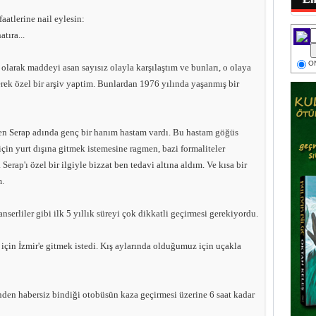
aatlerine nail eylesin:
tıra...
ON
 olarak maddeyi asan sayısız olayla karşılaştım ve bunları, o olaya
yerek özel bir arşiv yaptim. Bunlardan 1976 yılında yaşanmış bir
n Serap adında genç bir hanım hastam vardı. Bu hastam göğüs
çin yurt dışına gitmek istemesine ragmen, bazi formaliteler
erap'ı özel bir ilgiyle bizzat ben tedavi altına aldım. Ve kısa bir
m.
nserliler gibi ilk 5 yıllık süreyi çok dikkatli geçirmesi gerekiyordu.
e için İzmir'e gitmek istedi. Kış aylarında olduğumuz için uçakla
den habersiz bindiği otobüsün kaza geçirmesi üzerine 6 saat kadar