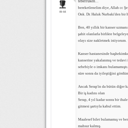
teberruken...
bereketlenelim diye, Allah cc Şef
m oz
Onk. Dr. Haluk Nurbaki'den bir ha
Ben, 40 yıllık bir kanser uzmanı
şahit olanlarla birlikte belgele
olayı size nakletmek istiyorum.
Kanser hastanesinde başhekimke
kanserine yakalanmış ve tedavi i
sebebiyle o imkanı bulamamıştı. S
süre sonra da iyileştiğini gördü
Ancak Serap'in da bütün diğer ka
Bir iş kadını olan
Serap, 4 yıl kadar sonra bir ihal
gitmesi şartıyla kabul ettim.
Maalesef bilet bulamamış ve ben
mahsur kalmış.