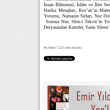
İnsan Bilinmezi
,
İslâm ve İlim Ser
Harika Mesajları
,
Kur’an’ın Matem
Yorumu
,
Namazın Sırları
,
Nur Dol
Sonsuz Nur
,
Sûre-i Tekvir’in Y
Deryasından Katreler
,
Yasin Sûres
Bu haber 7,221 defa okundu.