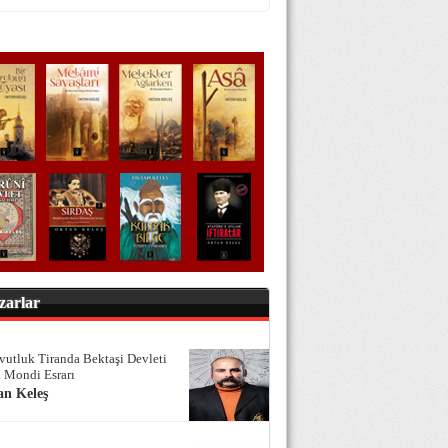
zarlar
vutluk Tiranda Bektaşi Devleti
 Mondi Esrarı
an Keleş