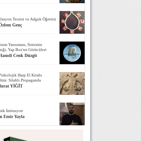
lasyon Teorisi ve Adguk Öğretisi
 Özlem Genç
tum Yansıması, Sistemin
iği, Yap Boz'un Görücüleri
 Hamdi Cenk Düzgit
Psikolojik Harp El Kitabı
lüm: Silahlı Propaganda
Murat YİĞİT
ik İmitasyon
n Emir Yayla