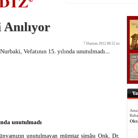
 Anılıyor
7 Haziran 2012 08:52 tsi
Nurbaki, Vefatının 15. yılında unutulmadı...
Ya
Arna
Baba
lında unutulmadı
Okt
dünyamızın unutulmayan mümtaz simâsı Onk. Dr.