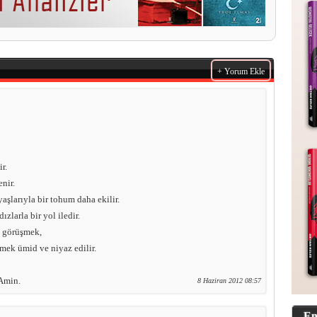
+ Yorum Ekle
r.
nir.
yaşlarıyla bir tohum daha ekilir.
zlarla bir yol iledir.
a görüşmek,
şmek ümid ve niyaz edilir.
 Amin.
8 Haziran 2012 08:57
En