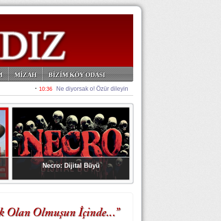
M
MİZAH
BİZİM KÖY ODASI
Necro: Dijital Büyü