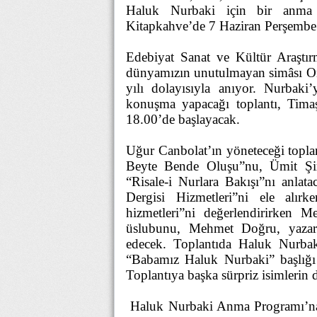
Haluk Nurbaki için bir anma 
Kitapkahve’de 7 Haziran Perşembe 
Edebiyat Sanat ve Kültür Araştır
dünyamızın unutulmayan simâsı O
yılı dolayısıyla anıyor. Nurbaki
konuşma yapacağı toplantı, Tima
18.00’de başlayacak.
Uğur Canbolat’ın yöneteceği topla
Beyte Bende Oluşu”nu, Ümit Şi
“Risale-i Nurlara Bakışı”nı anla
Dergisi Hizmetleri”ni ele alı
hizmetleri”ni değerlendirirken M
üslubunu, Mehmet Doğru, yazarı
edecek. Toplantıda Haluk Nurba
“Babamız Haluk Nurbaki” başlığı a
Toplantıya başka sürpriz isimlerin 
Haluk Nurbaki Anma Programı’na k