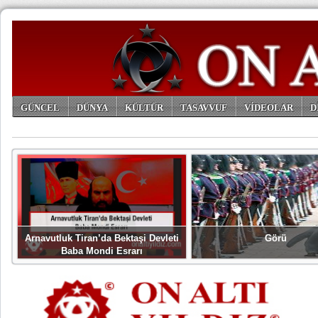
GÜNCEL
DÜNYA
KÜLTÜR
TASAVVUF
VİDEOLAR
D
ARŞİV
Arnavutluk Tiran’da Bektaşi Devleti
Görü
Baba Mondi Esrarı