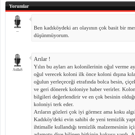
Yorumlar
Ben kadıköydeki arı olayının çok basit bir m
--
düşünmüyorum.
Arılar !
Yılın bu ayları arı kolonilerinin oğul verme ayl
AtillaS
oğul verecek koloni ilk önce koloni dışına kıl
oğulun yerleçeceği etrafında bolca besin, çiçek
ve geri dönerek koloniye haber verirler. Kolon
bilgileri değerlendirir ve en çok besinin oldu
koloniyi terk eder.
Arıların gözleri çok iyi görmez ama koku algıl
Kadıköy'deki evin sahibi de yeni temizlik yap
ihtimalle kullandığı temizlik malzemesinin iç
adamotu diye bilinen bitkinin kokusu vardı. A