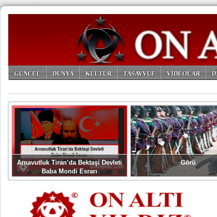
GÜNCEL
DÜNYA
KÜLTÜR
TASAVVUF
VİDEOLAR
D
ARŞİV
Arnavutluk Tiran’da Bektaşi Devleti
Görü
Baba Mondi Esrarı