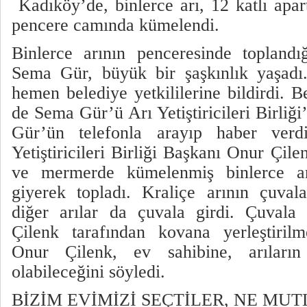
Kadıköy’de, binlerce arı, 12 katlı apar
pencere camında kümelendi.
Binlerce arının penceresinde toplandı
Sema Gür, büyük bir şaşkınlık yaşad
hemen belediye yetkililerine bildirdi. B
de Sema Gür’ü Arı Yetiştiricileri Birliğ
Gür’ün telefonla arayıp haber verdi
Yetiştiricileri Birliği Başkanı Onur Çi
ve mermerde kümelenmiş binlerce ar
giyerek topladı. Kraliçe arının çuval
diğer arılar da çuvala girdi. Çuvala
Çilenk tarafından kovana yerleştiril
Onur Çilenk, ev sahibine, arıların
olabileceğini söyledi.
BİZİM EVİMİZİ SEÇTİLER, NE MU