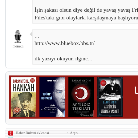
İşin şakası olsun diye değil de yavaş yavaş F
Files'taki gibi olaylarla karşılaşmaya başlıyoru
,,,
http://www.bluebox.bbs.tr/
merakli
ilk yaziyi okuyun ilginc...
Haber Bülteni eklentisi
Arşiv