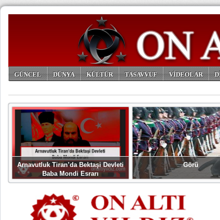
GÜNCEL
DÜNYA
KÜLTÜR
TASAVVUF
VİDEOLAR
D
ARŞİV
Arnavutluk Tiran’da Bektaşi Devleti
Görü
Baba Mondi Esrarı