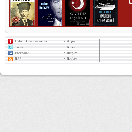
Haber Bülteni eklentisi
Arşiv
Twitter
Künye
Facebook
İletişim
RSS
Reklam
7,697 µs