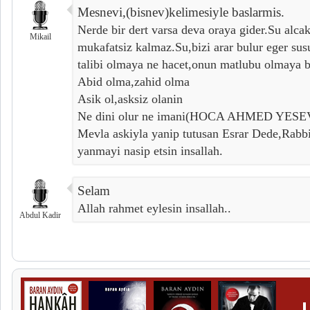
Mesnevi,(bisnev)kelimesiyle baslarmis.
Nerde bir dert varsa deva oraya gider.Su alca
Mikail
mukafatsiz kalmaz.Su,bizi arar bulur eger su
talibi olmaya ne hacet,onun matlubu olmaya 
Abid olma,zahid olma
Asik ol,asksiz olanin
Ne dini olur ne imani(HOCA AHMED YESE
Mevla askiyla yanip tutusan Esrar Dede,Rabbi
yanmayi nasip etsin insallah.
Selam
Allah rahmet eylesin insallah..
Abdul Kadir