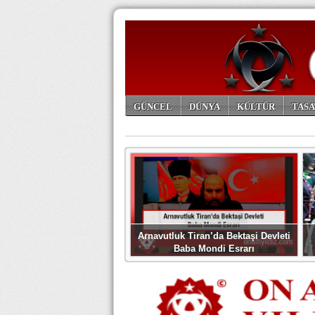
GÜNCEL
DÜNYA
KÜLTÜR
TASA
ARŞİV
Arnavutluk Tiran’da Bektaşi Devleti
Baba Mondi Esrarı