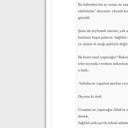
Bu haberden bir ay sonra, ne za
edebilirim '' diyorum :) kendi k
güzeldi.
Şunu da söylemek isterim, yok an
bunların hepsi palavra. Sağlıklı 
ye, kulun el attığı şekliyle deği
Ha bunu nasıl yapacağız? Bakın o
televizyonda verirken mikrofonu 
o halk;
-Vallaha ne yapalım mecbur yiy
Diyorsa ki dedi
O zaman ne yapacağız Allah'ın r
dersek,
Sağlıklı,zeki,çevik,ruhsal anla