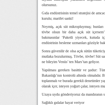
olursunuz.
Gıda endüstrisinin temel stratejisi de amca
kurulu; marifet sanki!
Neymiş, açık süt mikropluymuş; bunları i
tövbe olsun bir daha açık süt içersem
bakmasınlar ‘Paketli yiyecek, kutuda i
endüstrinin besleme uzmanları gözüyle bak
Sonra güvenilir de olsa açık sütün tüketici
mutlaka bozulurmuş. Tövbe, tövbe! Süt sa
ne bileyim Venüs’ ten Mars’tan geliyor.
Yapılması gereken basittir ve şudur: T
Bakanlığı’nın kontrolü altında olmalıdır. B
toplanmalı ve burada gerekli denetimler yap
olarak içer, isteyen yoğurt çalar, isteyen m
Uzaya uydu gönderiyoruz da mandıranın sü
Sağlıklı gıdalar hayat veriyor