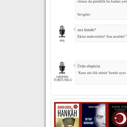
oluruz da şimdilik bu kadarı yete
Sevgiler
sıra kimde?
Ekini mahvettiler! Sıra nesilde!
ateş
Ürün eleştirisi
‘Kutu süt ölü süttür’ bende ayn
vahdettin
TORTUMLU