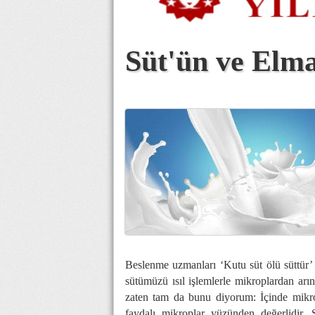
Süt'ün ve Elma
Beslenme uzmanları ‘Kutu süt ölü süttür’ 
sütümüzü ısıl işlemlerle mikroplardan arı
zaten tam da bunu diyorum: İçinde mikro
faydalı mikroplar yüzünden değerlidir. 