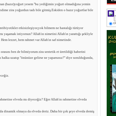
man (hazır)yoğurt yesem ''bu yediğimin yoğurt olmadığına yemin
endime zira yoğurdun tadı bile gitmiş.Eskiden o hazır yoğurtlar bile
ON
tibiyotikler etkisizleşiyor,yok bilmem ne hastalığı türüyor
mı yaşamak istiyorsun? Allah'ın nimetini Allah'ın yarattığı şekliyle
l. Hem lezzet, hem rahmet var Allah'ın saf nimetinde.
rasını ben de bilmiyorum zira sentetik et üretildiği haberini
halka uzatıp ''önünüze gelirse ne yaparsınız?'' diye sorulduğunda,
eceğiz.
ahmetine elveda mı diyeceğiz? Eğer Allah'ın rahmetine elveda
mda dinamik olmaya da elveda deriz. Daha bir çok şeye elveda demiş