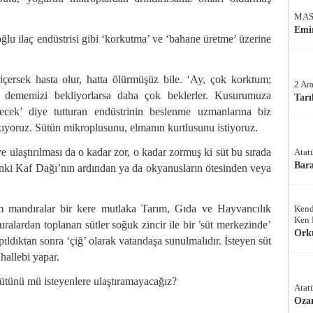
MAS
Emir
oğlu ilaç endüstrisi gibi ‘korkutma’ ve ‘bahane üretme’ üzerine
çersek hasta olur, hatta ölürmüşüz bile. ‘Ay, çok korktum;
2 Ar
’ dememizi bekliyorlarsa daha çok beklerler. Kusurumuza
Tarı
çecek’ diye tutturan endüstrinin beslenme uzmanlarına biz
ıyoruz. Sütün mikroplusunu, elmanın kurtlusunu istiyoruz.
ye ulaştırılması da o kadar zor, o kadar zormuş ki süt bu sırada
Atat
Bar
nki Kaf Dağı’nın ardından ya da okyanusların ötesinden veya
üm mandıralar bir kere mutlaka Tarım, Gıda ve Hayvancılık
Kend
Ken 
uralardan toplanan sütler soğuk zincir ile bir ’süt merkezinde’
Ork
ıldıktan sonra ‘çiğ’ olarak vatandaşa sunulmalıdır. İsteyen süt
uhallebi yapar.
tünü mü isteyenlere ulaştıramayacağız?
Atat
Oza