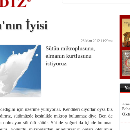
'nın İyisi
26 Mart 2012 11:29 tsi
Sütün mikroplusunu,
elmanın kurtlusunu
istiyoruz
Ya
Arna
Baba
dediğim için üzerime yürüyorlar. Kendileri diyorlar oysa biz
Okt
ndırırız, sütümüzde kesinlikle mikrop bulunmaz diye. Ben de
p olmayan süt ölü süttür. Süt de yoğurt da içinde bulunan
Sütü, yoğurdu mikroplardan arındırırsanız onları öldürmüş