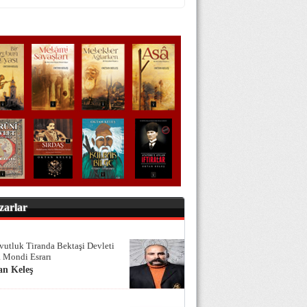
zarlar
vutluk Tiranda Bektaşi Devleti
 Mondi Esrarı
an Keleş