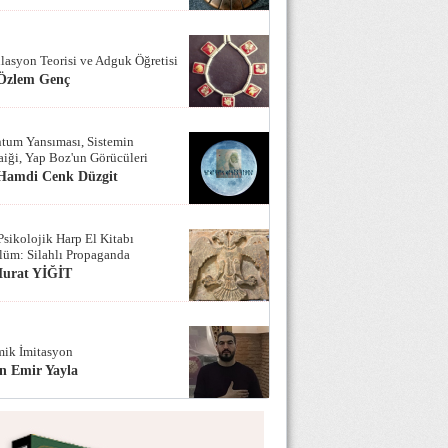
lasyon Teorisi ve Adguk Öğretisi
 Özlem Genç
tum Yansıması, Sistemin
iği, Yap Boz'un Görücüleri
 Hamdi Cenk Düzgit
Psikolojik Harp El Kitabı
lüm: Silahlı Propaganda
Murat YİĞİT
ik İmitasyon
n Emir Yayla