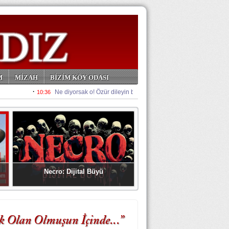
M
MİZAH
BİZİM KÖY ODASI
Necro: Dijital Büyü