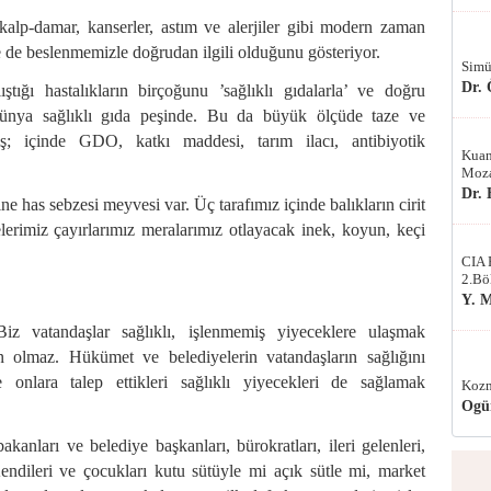
kalp-damar, kanserler, astım ve alerjiler gibi modern zaman
kle de beslenmemizle doğrudan ilgili olduğunu gösteriyor.
Simü
Dr.
ştığı hastalıkların birçoğunu ’sağlıklı gıdalarla’ ve doğru
ya sağlıklı gıda peşinde. Bu da büyük ölçüde taze ve
iş; içinde GDO, katkı maddesi, tarım ilacı, antibiyotik
Kuan
Moza
Dr.
 has sebzesi meyvesi var. Üç tarafımız içinde balıkların cirit
pelerimiz çayırlarımız meralarımız otlayacak inek, koyun, keçi
CIA 
2.Bö
Y. 
 vatandaşlar sağlıklı, işlenmemiş yiyeceklere ulaşmak
n olmaz. Hükümet ve belediyelerin vatandaşların sağlığını
 onlara talep ettikleri sağlıklı yiyecekleri de sağlamak
Kozm
Ogü
nları ve belediye başkanları, bürokratları, ileri gelenleri,
 Kendileri ve çocukları kutu sütüyle mi açık sütle mi, market