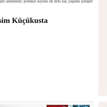
 anlatsınlar; portakal suyunu ilk defa kaç yaşında içmişler
asim Küçükusta