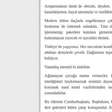
Araştırmaların tümü de obezite, diyabet, 
hastalıklarının, hayat tarzımızla ve özelli
Modern tıbbın ilaçlarla engellemeye çalı
beslenme ile önlemek mümkün. Tüm dün
işlenmemiş; paketlere kutulara girmem
bulunmayan yiyecek ve içecekler demek.
Türkiye’de yaşıyoruz. Her mevsimin kendine
attıkları denizlerle çevrili. Dağlarımız te
bekliyor.
Vatandaş istemeli ki alabilsin
Ağlamayan çocuğa mama vermezler. Biz
istediğimizi haykırmazsak sesimizi duya
korumak nasıl temel vazifelerinden ise
zorundadırlar.
Bu ülkenin Cumhurbaşkanı, Başbakanı, baka
ileri gidenleri lütfen çıkıp konuşsunlar.