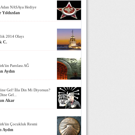
Adan NASAya Hediye
 Yıldızdan
alık 2014 Olayı
k C.
ürk'ün Parolası AĞ
an Aydın
ine Gel! İlla Din Mi Diyorsun?
Dine Gel...
un Akar
ürk'ün Çocukluk Resmi
n Aydın