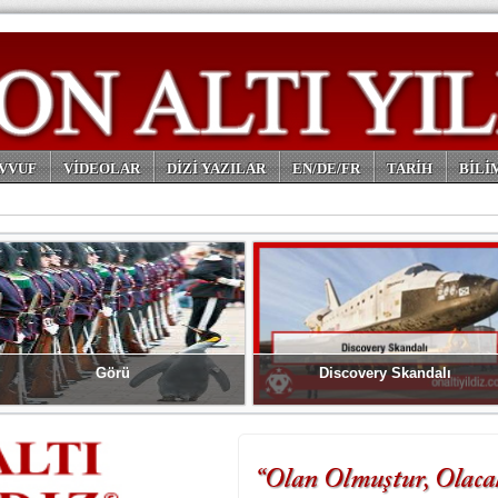
VVUF
VİDEOLAR
DİZİ YAZILAR
EN/DE/FR
TARİH
BİLİ
Görü
Discovery Skandalı