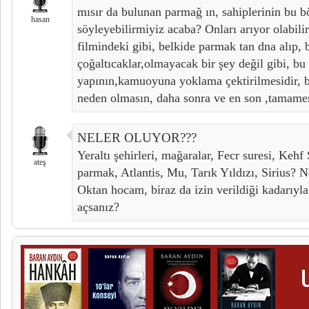
mısır da bulunan parmağ ın, sahiplerinin bu b
hasan
söyleyebilirmiyiz acaba? Onları arıyor olabi
filmindeki gibi, belkide parmak tan dna alıp, 
çoğaltıcaklar,olmayacak bir şey değil gibi, bu f
yapının,kamuoyuna yoklama çektirilmesidir, ba
neden olmasın, daha sonra ve en son ,tamamen
NELER OLUYOR???
Yeraltı şehirleri, mağaralar, Fecr suresi, Keh
ateş
parmak, Atlantis, Mu, Tarık Yıldızı, Sirius? N
Oktan hocam, biraz da izin verildiği kadarıyla 
açsanız?