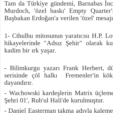
Tam da Türkiye gündemi, Barnabas İncil'
Murdoch, 'özel baskı' Empty Quarter'
Başbakan Erdoğan'a verilen 'özel' mesaj
1- Cthulhu mitosunun yaratıcısı H.P. Lo
hikayelerinde "Adsız Şehir" olarak kul
kadim bir ırk yaşar.
- Bilimkurgu yazarı Frank Herbert, 
serisinde çöl halkı Fremenler'in kök
dayandırır.
- Wachowski kardeşlerin Matrix üçlem
Şehri 01', Rub'ul Hali'de kurulmuştur.
- Daniel Easterman takma adıyla kaleme 