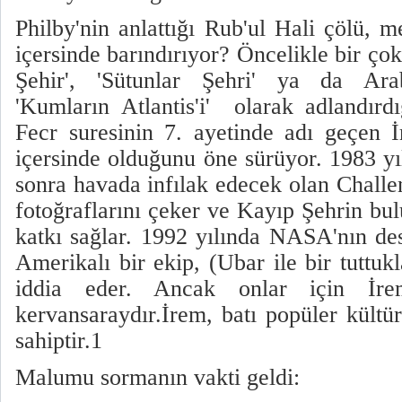
Philby'nin anlattığı Rub'ul Hali çölü, 
içersinde barındırıyor? Öncelikle bir çok
Şehir', 'Sütunlar Şehri' ya da Arab
'Kumların Atlantis'i' olarak adlandırdı
Fecr suresinin 7. ayetinde adı geçen 
içersinde olduğunu öne sürüyor. 1983 
sonra havada infılak edecek olan Challe
fotoğraflarını çeker ve Kayıp Şehrin bu
katkı sağlar. 1992 yılında NASA'nın des
Amerikalı bir ekip, (Ubar ile bir tuttuk
iddia eder. Ancak onlar için İre
kervansaraydır.İrem, batı popüler kültü
sahiptir.1
Malumu sormanın vakti geldi: