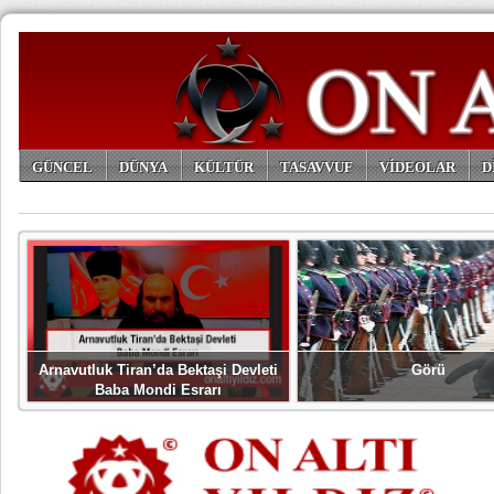
GÜNCEL
DÜNYA
KÜLTÜR
TASAVVUF
VİDEOLAR
D
ARŞİV
Arnavutluk Tiran’da Bektaşi Devleti
Görü
Baba Mondi Esrarı