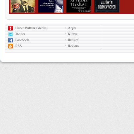
Haber Bülteni eklentisi
Arşiv
Twitter
Künye
Facebook
İletişim
RSS
Reklam
8,082 µs