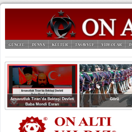
GÜNCEL
DÜNYA
KÜLTÜR
TASAVVUF
VİDEOLAR
D
ARŞİV
Arnavutluk Tiran’da Bektaşi Devleti
Görü
Baba Mondi Esrarı