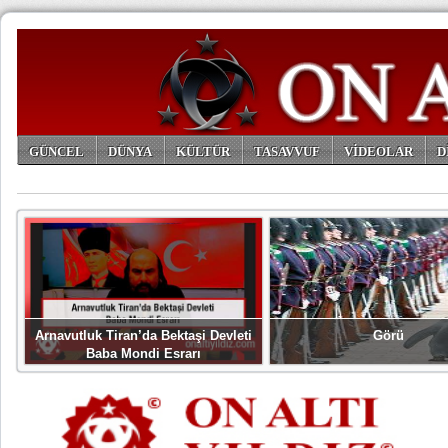
GÜNCEL
DÜNYA
KÜLTÜR
TASAVVUF
VİDEOLAR
D
ARŞİV
Arnavutluk Tiran’da Bektaşi Devleti
Görü
Baba Mondi Esrarı