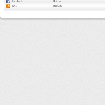
Facebook
İletişim
RSS
Reklam
6,637 µs