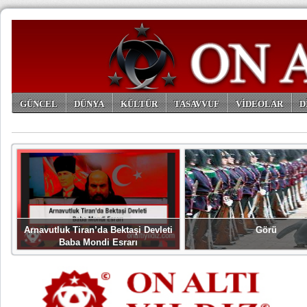
GÜNCEL
DÜNYA
KÜLTÜR
TASAVVUF
VİDEOLAR
D
ARŞİV
Arnavutluk Tiran’da Bektaşi Devleti
Görü
Baba Mondi Esrarı