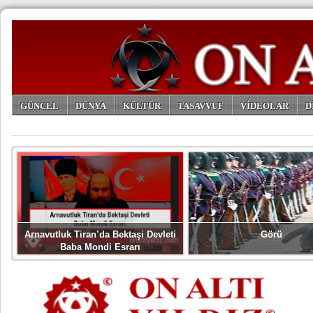
GÜNCEL
DÜNYA
KÜLTÜR
TASAVVUF
VİDEOLAR
D
ARŞİV
Arnavutluk Tiran’da Bektaşi Devleti
Görü
Baba Mondi Esrarı