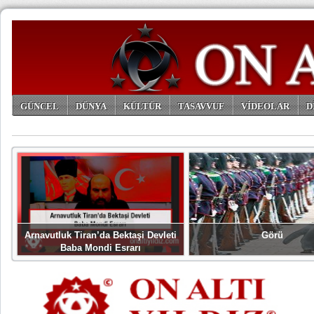
GÜNCEL
DÜNYA
KÜLTÜR
TASAVVUF
VİDEOLAR
D
ARŞİV
Arnavutluk Tiran’da Bektaşi Devleti
Görü
Baba Mondi Esrarı