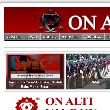
GÜNCEL
DÜNYA
KÜLTÜR
TASAVVUF
VİDEOLAR
D
ARŞİV
Arnavutluk Tiran’da Bektaşi Devleti
Görü
Baba Mondi Esrarı