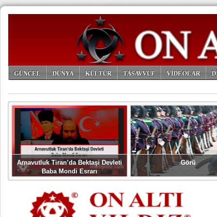
GÜNCEL
DÜNYA
KÜLTÜR
TASAVVUF
VİDEOLAR
D
ARŞİV
Arnavutluk Tiran’da Bektaşi Devleti
Görü
Baba Mondi Esrarı