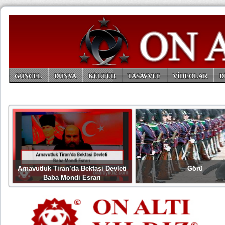
GÜNCEL
DÜNYA
KÜLTÜR
TASAVVUF
VİDEOLAR
D
ARŞİV
Arnavutluk Tiran’da Bektaşi Devleti
Görü
Baba Mondi Esrarı