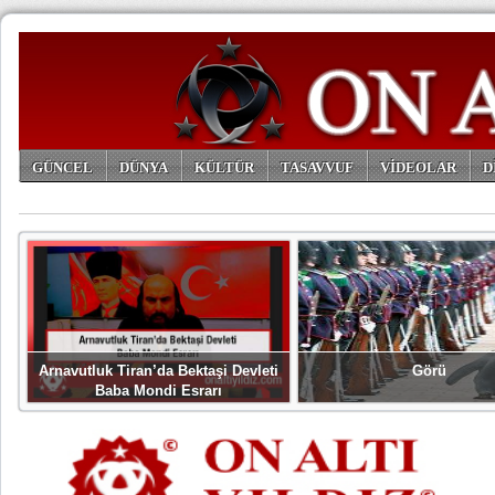
GÜNCEL
DÜNYA
KÜLTÜR
TASAVVUF
VİDEOLAR
D
ARŞİV
Arnavutluk Tiran’da Bektaşi Devleti
Görü
Baba Mondi Esrarı