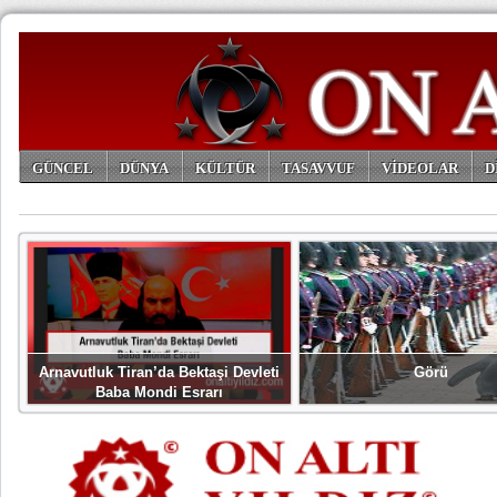
GÜNCEL
DÜNYA
KÜLTÜR
TASAVVUF
VİDEOLAR
D
ARŞİV
Arnavutluk Tiran’da Bektaşi Devleti
Görü
Baba Mondi Esrarı