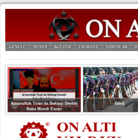
GÜNCEL
DÜNYA
KÜLTÜR
TASAVVUF
VİDEOLAR
D
ARŞİV
Arnavutluk Tiran’da Bektaşi Devleti
Görü
Baba Mondi Esrarı