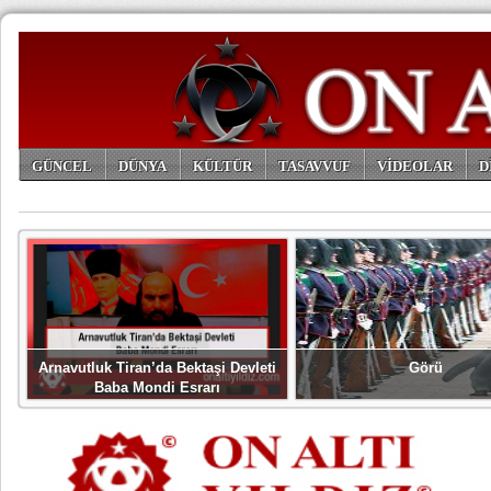
GÜNCEL
DÜNYA
KÜLTÜR
TASAVVUF
VİDEOLAR
D
ARŞİV
Arnavutluk Tiran’da Bektaşi Devleti
Görü
Baba Mondi Esrarı