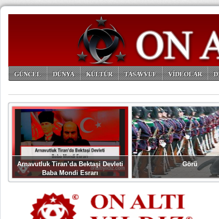
GÜNCEL
DÜNYA
KÜLTÜR
TASAVVUF
VİDEOLAR
D
ARŞİV
Arnavutluk Tiran’da Bektaşi Devleti
Görü
Baba Mondi Esrarı