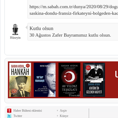
https://m.sabah.com.tr/dunya/2020/08/29/dogu
saskina-dondu-fransiz-firkateyni-bolgeden-kac
Kutlu olsun
30 Ağustos Zafer Bayramımız kutlu olsun.
Hüseyin
Haber Bülteni eklentisi
Arşiv
Twitter
Künye