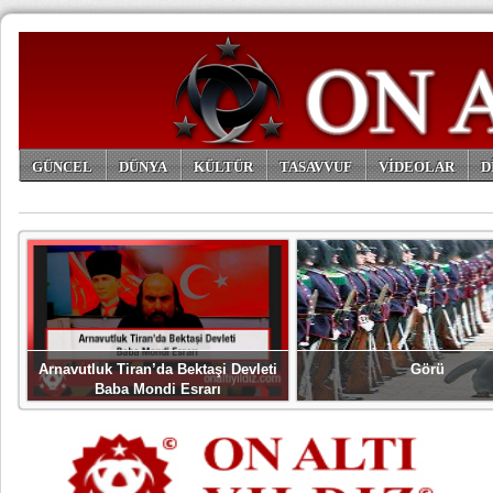
GÜNCEL
DÜNYA
KÜLTÜR
TASAVVUF
VİDEOLAR
D
ARŞİV
Arnavutluk Tiran’da Bektaşi Devleti
Görü
Baba Mondi Esrarı