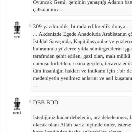
Oyuncak Gemi, geminin yanaştığı Adanın battı
çalkalanınca...
309 yazılmadık, burada edilmedik duaya ...
... Akdenizde Egede Anadoluda Arabistanın ç
mete
İstiklal Savaşında, Kapitülasyonlar ve yüzle
buhranında yüzlerce yılda sömürgecilerin işgalc
tarafından şehit edilen, gazi olan, malı mülkü 
namusu kirletilen, ırzına geçilen, tecavüz edil
tüm insanlığın hakları ve intikamı için ; bir d
medeniyetin yenilmez anlarını ve asıl kuşatan
...
DBB BDD
mete1
İstediğiniz kadar debelenin, arz debelenmez, 
olacak olanı Allah bariz biçimde önler, isterse
bunu kendinden başka önleyebilen olmaz.