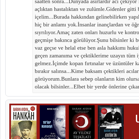
saatten sonra...Dünyada asırlardır acı çekiyor
açlıktan hastalıktan ve zulümle.Gidenler gitti
içelim...Burada hakkından gelinebilirken yapı
hiç bir anlamı yok.İnsanlar inançlardan ve öğre
sıyrılıyor.Amaç zaten onları huzurlu ve kontro
geçmişe bakınca görülüyor.Şunu bilsinler ki 
vaz geçse ve helal etse ben asla hakkımı hu
geçen zamanıma ve çektiklerime uzayın tüm iyi
gelmez.İçimde kopan fırtınalar ve üzüntüler k
bırakır salınsa...Kime baksam çektikleri acılar
görüyorum.Bunlara sebep olanların kim olursa
olacak bilsinler...Elbet bir yerde önlerine çıka