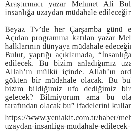
Araştırmacı yazar Mehmet Ali Bul
insanlığa uzaydan müdahale edileceğin
Beyaz Tv’de her Çarşamba günü ek
Açıdan programına katılan yazar Me
halklarının dünyaya müdahale edeceğin
Bulut, yaptığı açıklamada, “İnsanlı
edilecek. Bu bizim anladığımız uza
Allah’ın mülkü içinde. Allah’ın ordu
gökten bir müdahale olacak. Bu bul
bizim bildiğimiz ufo dediğimiz bi
gelecek? Bilmiyorum ama bu ola
tarafından olacak bu” ifadelerini kulla
https://www.yeniakit.com.tr/haber/meh
uzaydan-insanliga-mudahale-edilecek