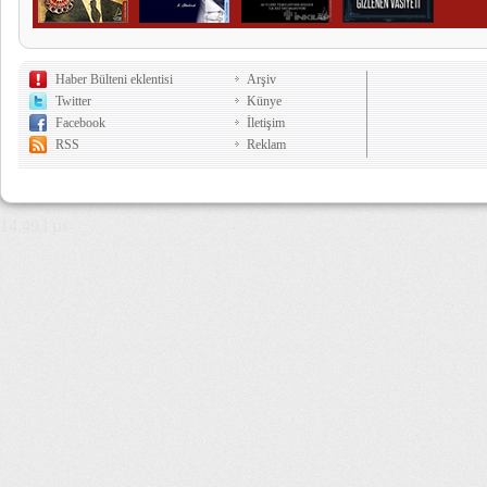
Haber Bülteni eklentisi
Arşiv
Twitter
Künye
Facebook
İletişim
RSS
Reklam
14,493 µs