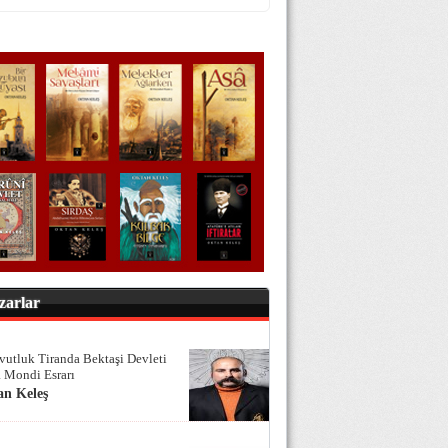
zarlar
vutluk Tiranda Bektaşi Devleti
 Mondi Esrarı
an Keleş