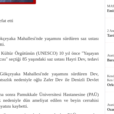
MAS
Emir
at etti
2 Ar
Tarı
ökçeyaka Mahallesi'nde yaşamını sürdüren saz ustası
tti.
ve Kültür Örgütünün (UNESCO) 10 yıl önce "Yaşayan
Atat
ısı" seçtiği 85 yaşındaki saz ustası Hayri Dev, tedavi
Bar
ı Gökçeyaka Mahallesi'nde yaşamını sürdüren Dev,
Kend
tsızlık nedeniyle oğlu Zafer Dev ile Denizli Devlet
Ken 
Ork
ha sonra Pamukkale Üniversitesi Hastanesine (PAÜ)
k nedeniyle dün ameliyat edilen ve beyin cerrahisi
Atat
yatını kaybetti.
Oza