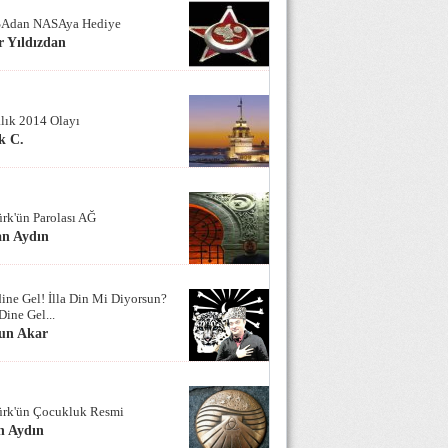
Adan NASAya Hediye
 Yıldızdan
alık 2014 Olayı
k C.
ürk'ün Parolası AĞ
an Aydın
ine Gel! İlla Din Mi Diyorsun?
Dine Gel...
un Akar
ürk'ün Çocukluk Resmi
n Aydın