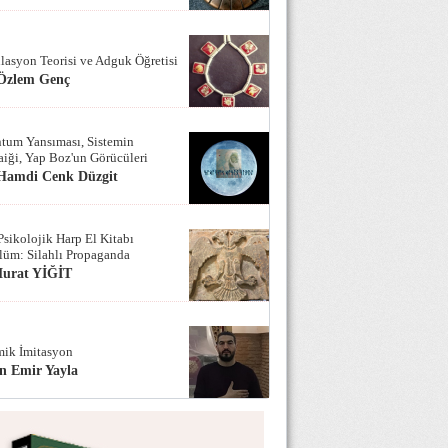
lasyon Teorisi ve Adguk Öğretisi
 Özlem Genç
tum Yansıması, Sistemin
iği, Yap Boz'un Görücüleri
 Hamdi Cenk Düzgit
Psikolojik Harp El Kitabı
lüm: Silahlı Propaganda
Murat YİĞİT
ik İmitasyon
n Emir Yayla