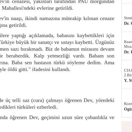
ev'in cenazesi, yakınları tarafından PAÜ morgundan
ahallesi'ndeki evlerine getirildi.
ev'in naaşı, ikindi namazına müteakip kılınan cenaze
Simü
Dr.
na getirildi.
lere yaptığı açıklamada, babasını kaybettikleri için
ürkiye büyük bir sanatçı ve ustayı kaybetti. Üzgünüz
Kuan
Moza
ğmen sazı bırakmadı. Biz de babamın mirasını devam
Dr.
nde beraberdik. Kalp yetmezliği vardı. Babam son
arına. Baba sen hastasın türkü söyleme dedim. Ama
e öldü gitti." ifadesini kullandı.
CIA 
2.Bö
Y. 
le üç telli saz (cura) çalmayı öğrenen Dev, yöredeki
Kozm
edikleri türküleri ezberledi.
Ogü
nda öğrenen Dev, geçimini uzun süre çobanlıkla ve