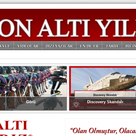
VVUF
VİDEOLAR
DİZİ YAZILAR
EN/DE/FR
TARİH
BİLİ
Görü
Discovery Skandalı