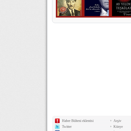
Haber Bülteni eklentisi
Arşiv
Twitter
Künye