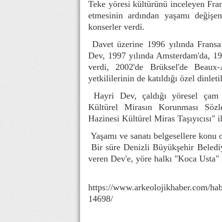
Teke yöresi kültürünü inceleyen Fran
etmesinin ardından yaşamı değişen
konserler verdi.
Davet üzerine 1996 yılında Fransa 
Dev, 1997 yılında Amsterdam'da, 19
verdi, 2002'de Brüksel'de Beaux-A
yetkililerinin de katıldığı özel dinletil
Hayri Dev, çaldığı yöresel ça
Kültürel Mirasın Korunması Sözl
Hazinesi Kültürel Miras Taşıyıcısı" il
Yaşamı ve sanatı belgesellere konu o
Bir süre Denizli Büyükşehir Belediy
veren Dev'e, yöre halkı "Koca Usta" 
https://www.arkeolojikhaber.com/habe
14698/