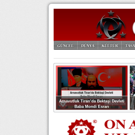
GÜNCEL
DÜNYA
KÜLTÜR
TASA
ARŞİV
Arnavutluk Tiran’da Bektaşi Devleti
Baba Mondi Esrarı