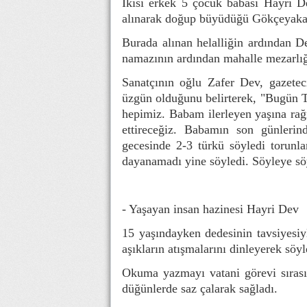
İkisi erkek 5 çocuk babası Hayri D
alınarak doğup büyüdüğü Gökçeyaka M
Burada alınan helalliğin ardından D
namazının ardından mahalle mezarlığı
Sanatçının oğlu Zafer Dev, gazeteci
üzgün olduğunu belirterek, "Bugün T
hepimiz. Babam ilerleyen yaşına ra
ettireceğiz. Babamın son günleri
gecesinde 2-3 türkü söyledi torunl
dayanamadı yine söyledi. Söyleye söyl
- Yaşayan insan hazinesi Hayri Dev
15 yaşındayken dedesinin tavsiyesiy
aşıkların atışmalarını dinleyerek söyl
Okuma yazmayı vatani görevi sırası
düğünlerde saz çalarak sağladı.