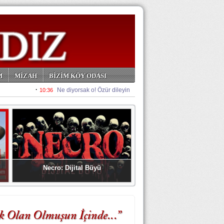
M
MİZAH
BİZİM KÖY ODASI
Necro: Dijital Büyü