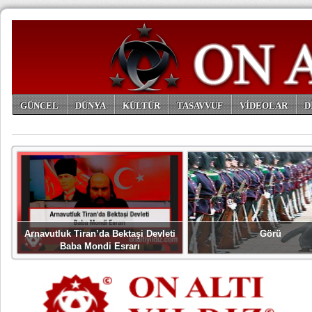
GÜNCEL
DÜNYA
KÜLTÜR
TASAVVUF
VİDEOLAR
D
ARŞİV
Arnavutluk Tiran’da Bektaşi Devleti
Görü
Baba Mondi Esrarı