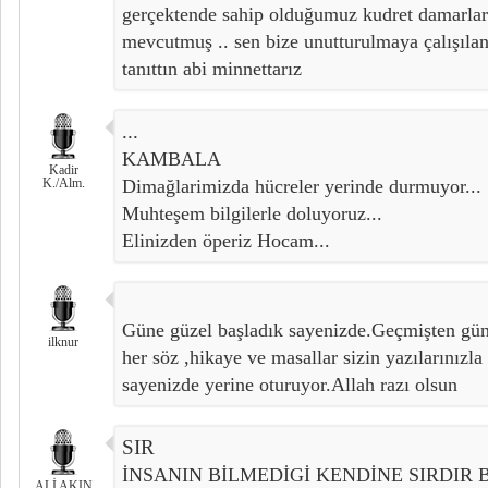
gerçektende sahip olduğumuz kudret damarla
mevcutmuş .. sen bize unutturulmaya çalışılan
tanıttın abi minnettarız
...
KAMBALA
Kadir
K./Alm.
Dimağlarimizda hücreler yerinde durmuyor...
Muhteşem bilgilerle doluyoruz...
Elinizden öperiz Hocam...
Güne güzel başladık sayenizde.Geçmişten gü
ilknur
her söz ,hikaye ve masallar sizin yazılarınızl
sayenizde yerine oturuyor.Allah razı olsun
SIR
İNSANIN BİLMEDİGİ KENDİNE SIRDIR 
ALİ AKIN