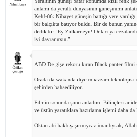
Yeraltının güneşi batar konumda kızıl renk şek
Nihal Kaya
anlamı da yeraltı dunyasının güneşinimi anlatı
Kehf-86: Nihayet güneşin battığı yere vardığı
bir balçıkta batıyor buldu. Bir de bunun yanı
dedik ki: "Ey Zülkarneyn! Onları ya cezalandı
iyi davranırsın."
ABD De gişe rekoru kıran Black panter filmi 
Ötüken
çocuğu
Orada da wakanda diye muazzam teknolojisi ile
şehirden bahsediliyor.
Filmin sonunda şunu anladım. Bilinçleri anid
ve üstün yaratıklara hazırlama işlemi daha da 
Oktan abi haklı.şaşırmıycaz imanlıysak, Allah