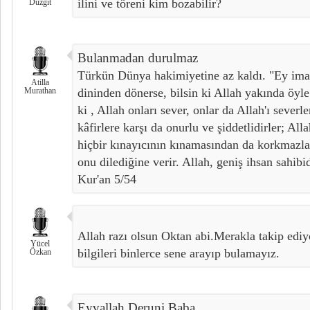
ilini ve töreni kim bozabilir?
Düzgit
Bulanmadan durulmaz
Türkün Dünya hakimiyetine az kaldı. "Ey ima
Atilla
Murathan
dininden dönerse, bilsin ki Allah yakında öyle 
ki , Allah onları sever, onlar da Allah'ı sever
kâfirlere karşı da onurlu ve şiddetlidirler; A
hiçbir kınayıcının kınamasından da korkmazlar.
onu dilediğine verir. Allah, geniş ihsan sahibid
Kur'an 5/54
Allah razı olsun Oktan abi.Merakla takip ediy
Yücel
bilgileri binlerce sene arayıp bulamayız.
Özkan
Eyvallah Deruni Baba