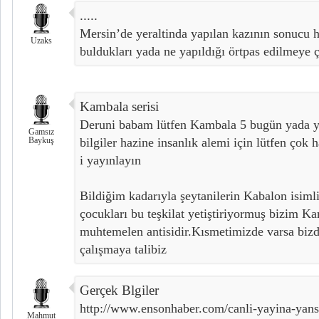
.....
Mersin’de yeraltinda yapılan kazının sonucu
Uzaks
buldukları yada ne yapıldığı örtpas edilmeye ça
Kambala serisi
Deruni babam lütfen Kambala 5 bugün yada ya
Gamsız
Baykuş
bilgiler hazine insanlık alemi için lütfen çok
i yayınlayın
Bildiğim kadarıyla şeytanilerin Kabalon isimli b
çocukları bu teşkilat yetiştiriyormuş bizim Ka
muhtemelen antisidir.Kısmetimizde varsa bizd
çalışmaya talibiz
Gerçek Blgiler
http://www.ensonhaber.com/canli-yayina-yansi
Mahmut