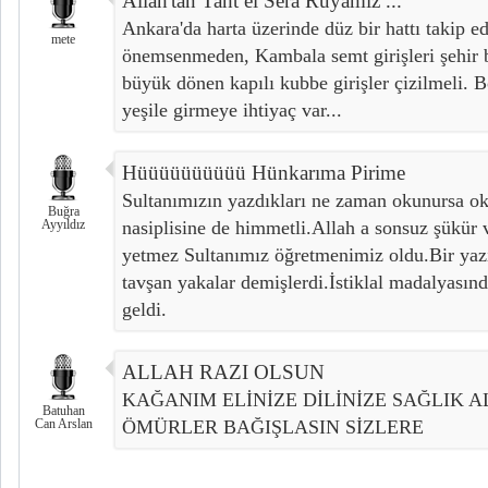
Allah'tan Taht el Sera Rüyamız ...
Ankara'da harta üzerinde düz bir hattı takip e
mete
önemsenmeden, Kambala semt girişleri şehir bö
büyük dönen kapılı kubbe girişler çizilmeli.
yeşile girmeye ihtiyaç var...
Hüüüüüüüüüü Hünkarıma Pirime
Sultanımızın yazdıkları ne zaman okunursa ok
Buğra
Ayyıldız
nasiplisine de himmetli.Allah a sonsuz şükür
yetmez Sultanımız öğretmenimiz oldu.Bir yazı
tavşan yakalar demişlerdi.İstiklal madalyasın
geldi.
ALLAH RAZI OLSUN
KAĞANIM ELİNİZE DİLİNİZE SAĞLIK 
Batuhan
Can Arslan
ÖMÜRLER BAĞIŞLASIN SİZLERE