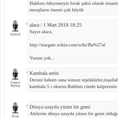
Hakkını ödeyemeyiz bırak şahsi olarak insanlı
mesajların önemi çok büyük
alaca / 1 Mart 2018 18:25
Sayın alaca.
feylesof
http://stargate.wikia.com/wiki/Ba%27al
Yorum yok...
Kambala serisi
Deruni babam sana sonsuz teşekkürler,inşalla
Gamsız
Baykuş
kambala 5 i okuruz.Rabbim cümle kalperenin il
Dünya uzayda yüzen bir gemi
Abilerim dünya uzayda yüzen bir gemi olduğun
Ercan