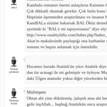
Kambala romanın önemi anlaşılırsa Kainatın ha
alaca
Çok dikkatli okumak gerekir. Çok fazla konu bi
Hepsinin üşenmeden araştırılması ve insanın b
KamBALa sözüne bakarsak BAL Öküz demektir
ayetinde ki "BAL'e mi tapıyorsunuz" diye söy
http://www.onaltiyildiz.com/haber.php?habe
Akar'ın makalesinde paylaştığı ona kurbanlar
sonunu ve başını anlamak için önemlidir.
Hocamız burada Atatürk'ün yüce Atatürk diy
Serkan
dan tin ucmagi ile mi gelmiştir ve öyleyse 
şentüzen
daki Ülgen atamıdır yoksa diğer yücelerden bi
Muhteşem
Oktan abi yine döktürmüş ;)alıştık ama abi he
Mehmet
burak
gelir inşAllah... başbuğ Atatürkün onca araştı