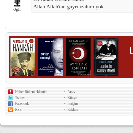
Allah Allah'tan gayrı izahım yok.
Ogün
Haber Bülteni eklentisi
Arşiv
Twitter
Künye
Facebook
İletişim
RSS
Reklam
8,272 µs