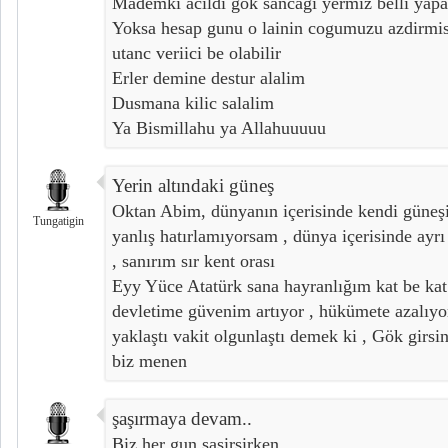
Mademki acildi gok sancagi yermiz belli yapa
Yoksa hesap gunu o lainin cogumuzu azdirmi
utanc veriici be olabilir
Erler demine destur alalim
Dusmana kilic salalim
Ya Bismillahu ya Allahuuuuu
Yerin altındaki güneş
Oktan Abim, dünyanın içerisinde kendi güneşi
Tungatigin
yanlış hatırlamıyorsam , dünya içerisinde ayrı
, sanırım sır kent orası
Eyy Yüce Atatürk sana hayranlığım kat be kat
devletime güvenim artıyor , hükümete azalıyor
yaklaştı vakit olgunlaştı demek ki , Gök girsin 
biz menen
şaşırmaya devam..
Biz her gun sasirsirken